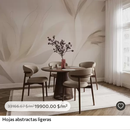
19900
.00
$
/m²
33166
.67
$
/m²
Hojas abstractas ligeras