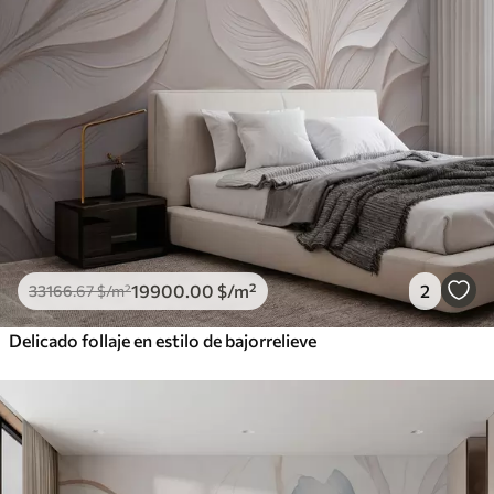
19900
.00
$
/m²
2
33166
.67
$
/m²
Delicado follaje en estilo de bajorrelieve