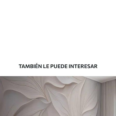
Materiales disponibles
Estándar
33166
.67
19900
.00
$
/m²
Premium
39833
.33
23900
.00
$
/m²
TAMBIÉN LE PUEDE INTERESAR
Vinilo Premium
43816
.67
26290
.00
$
/m²