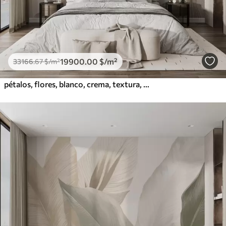
19900
.00
$
/m²
33166
.67
$
/m²
pétalos, flores, blanco, crema, textura, ternura, decorativo