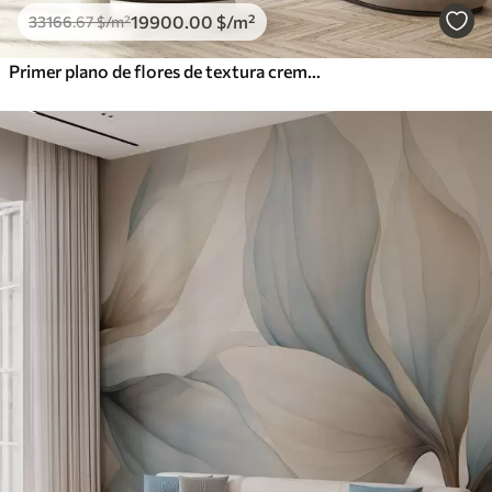
19900
.00
$
/m²
33166
.67
$
/m²
Primer plano de flores de textura cremosa con pétalos delicados y fluidos, creando un arreglo floral suave, elegante y con textura