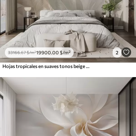
19900
.00
$
/m²
2
33166
.67
$
/m²
Hojas tropicales en suaves tonos beige y verde, con efecto acuarela y suaves transiciones de color