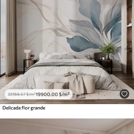
19900
.00
$
/m²
33166
.67
$
/m²
Delicada flor grande