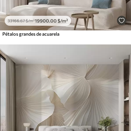
19900
.00
$
/m²
33166
.67
$
/m²
Pétalos grandes de acuarela