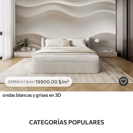
19900
.00
$
/m²
33166
.67
$
/m²
ondas blancas y grises en 3D
CATEGORÍAS POPULARES