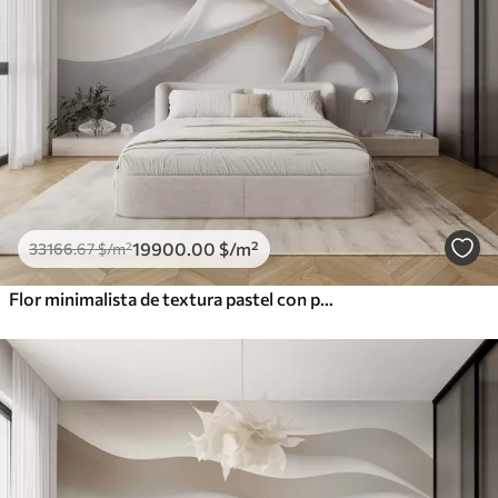
19900
.00
$
/m²
33166
.67
$
/m²
Flor minimalista de textura pastel con pétalos suaves, ligera y aireada, sobre fondo blanco