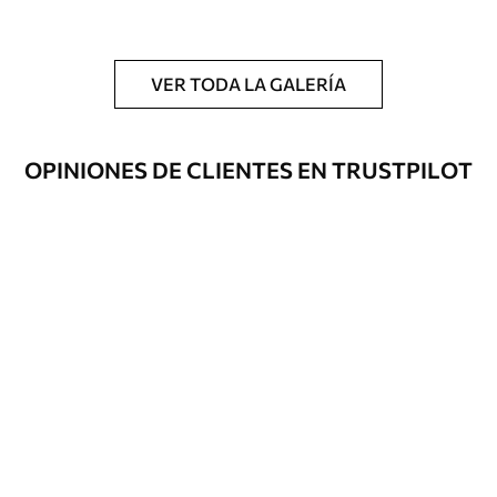
y/o adhesivo para empapelar.
Limpieza
Se puede limpiar suavemente con una
esponja suave. Los murales de pared con
VER TODA LA GALERÍA
recubrimiento de barniz pueden
limpiarse con agua.
OPINIONES DE CLIENTES EN TRUSTPILOT
Método de
Hasta 360 cm de altura: aplicación sin
aplicación
juntas.
Más de 360 cm de altura: aplicación con
solapamiento.
Materiales disponibles
Estándar
33166
.67
19900
.00
$
/m²
Premium