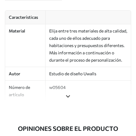
Características
Material
Elija entre tres materiales de alta calidad,
cada uno de ellos adecuado para
habitaciones y presupuestos diferentes.
Más información a continuación o
durante el proceso de personalización.
Autor
Estudio de diseño Uwalls
Número de
w05604
artículo
Producción
Impreso bajo pedido y entregado en
rollos de hasta 50 cm de ancho.
OPINIONES SOBRE EL PRODUCTO
Adicionalmente
Disponible con recubrimiento de barniz