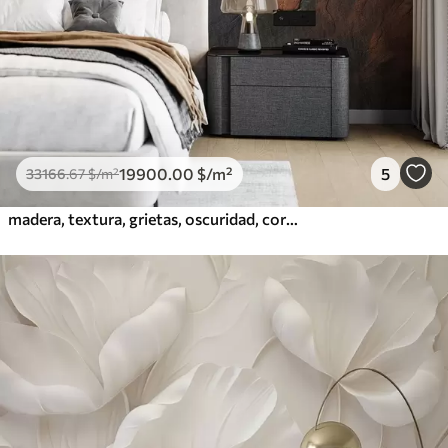
19900
.00
$
/m²
5
33166
.67
$
/m²
madera, textura, grietas, oscuridad, corteza, superficie