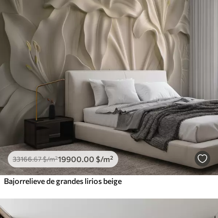
19900
.00
$
/m²
33166
.67
$
/m²
Bajorrelieve de grandes lirios beige