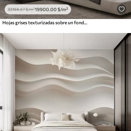
19900
.00
$
/m²
33166
.67
$
/m²
Hojas grises texturizadas sobre un fondo con relieve de yeso falso