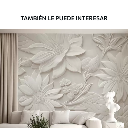
39833
.33
23900
.00
$
/m²
TAMBIÉN LE PUEDE INTERESAR
Vinilo Premium
43816
.67
26290
.00
$
/m²