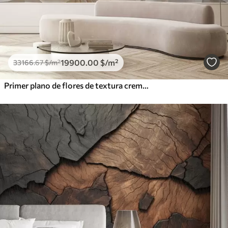
19900
.00
$
/m²
33166
.67
$
/m²
Primer plano de flores de textura cremosa con pétalos delicados y fluidos, creando un arreglo floral suave, elegante y con textura