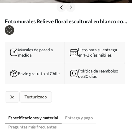
Fotomurales Relieve floral escultural en blanco con
pétalos superpuestos, un elegante adorno de pared
en 3D Nr. w05604
Murales de pared a
Listo para su entrega
medida
en 1-3 días hábiles.
Política de reembolso
Envío gratuito al Chile
de 30 días
3d
Texturizado
Especificaciones y material
Entrega y pago
Preguntas más frecuentes