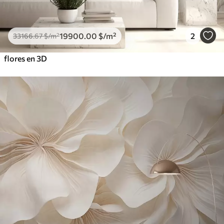
19900
.00
$
/m²
2
33166
.67
$
/m²
flores en 3D