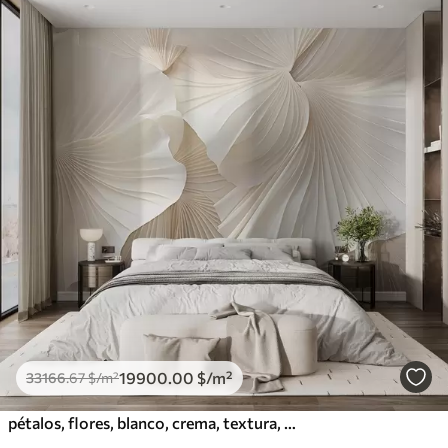
19900
.00
$
/m²
33166
.67
$
/m²
pétalos, flores, blanco, crema, textura, ternura, decorativo