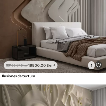
19900
.00
$
/m²
1
33166
.67
$
/m²
Ilusiones de textura