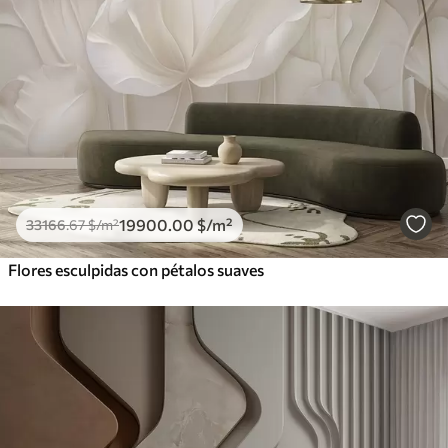
19900
.00
$
/m²
33166
.67
$
/m²
Flores esculpidas con pétalos suaves