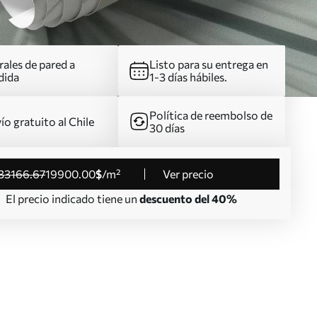
ales de pared a
Listo para su entrega en
dida
1-3 días hábiles.
Política de reembolso de
ío gratuito al Chile
30 días
33166
.67
19900
.00
$
/m²
Ver precio
El precio indicado tiene un
descuento del 40%