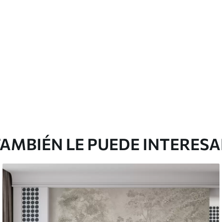
Vinilo Premium
43816
.67
m²
26290
.00
$
/m²
AMBIÉN LE PUEDE INTERES