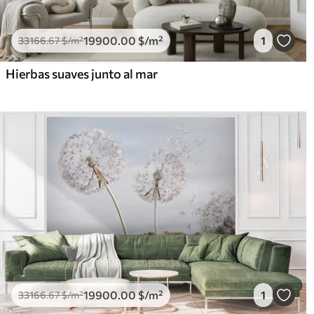
19900
.00
$
/m²
1
33166
.67
$
/m²
Hierbas suaves junto al mar
19900
.00
$
/m²
1
33166
.67
$
/m²