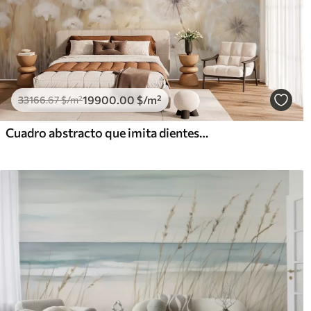
19900
.00
$
/m²
33166
.67
$
/m²
Cuadro abstracto que imita dientes de león