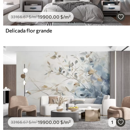
19900
.00
$
/m²
33166
.67
$
/m²
Delicada flor grande
19900
.00
$
/m²
1
33166
.67
$
/m²