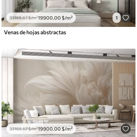
19900
.00
$
/m²
1
33166
.67
$
/m²
Venas de hojas abstractas
19900
.00
$
/m²
33166
.67
$
/m²