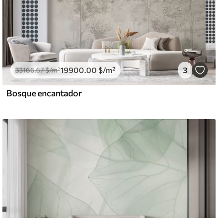
19900
.00
$
/m²
3
33166
.67
$
/m²
Bosque encantador