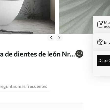
Mur
me
Env
 de dientes de león Nr.
desde
reguntas más frecuentes