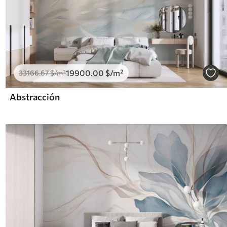
19900
.00
$
/m²
33166
.67
$
/m²
Abstracción