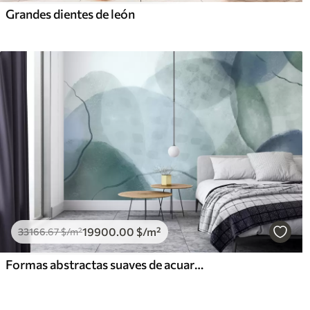
Grandes dientes de león
19900
.00
$
/m²
33166
.67
$
/m²
Formas abstractas suaves de acuarela en tonos de azul, verde y blanco