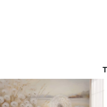
Materiales disponibles
Estándar
Premium
33166
.67
39833
.33
19900
.00
$
/m²
23900
.00
$
/
T