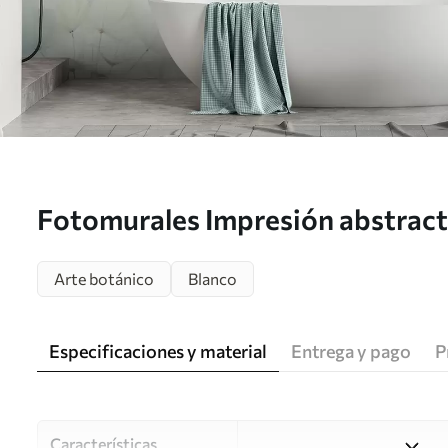
Fotomurales Impresión abstracta
w05664
Arte botánico
Blanco
Especificaciones y material
Entrega y pago
P
Características