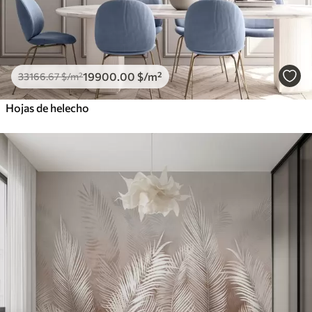
19900
.00
$
/m²
33166
.67
$
/m²
Hojas de helecho