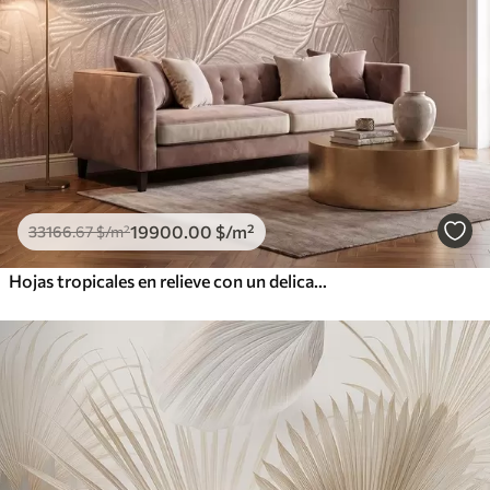
19900
.00
$
/m²
33166
.67
$
/m²
Hojas tropicales en relieve con un delicado diseño en tonos beige cálidos