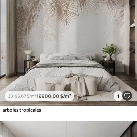
19900
.00
$
/m²
1
33166
.67
$
/m²
arboles tropicales