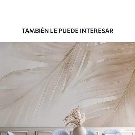
Premium
39833
.33
23900
.00
$
/m²
TAMBIÉN LE PUEDE INTERESAR
Vinilo Premium
43816
.67
26290
.00
$
/m²