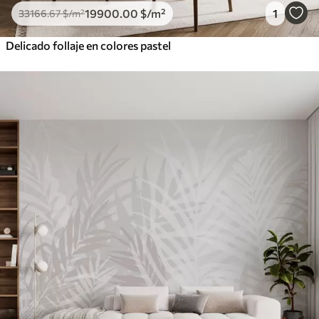
19900
.00
$
/m²
1
33166
.67
$
/m²
Delicado follaje en colores pastel