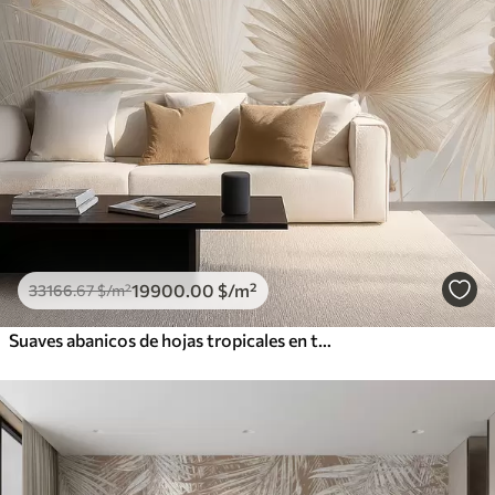
19900
.00
$
/m²
33166
.67
$
/m²
Suaves abanicos de hojas tropicales en tonos beige claro y azulados