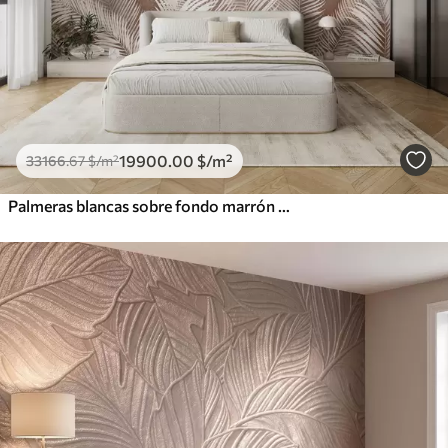
19900
.00
$
/m²
33166
.67
$
/m²
Palmeras blancas sobre fondo marrón Granzh