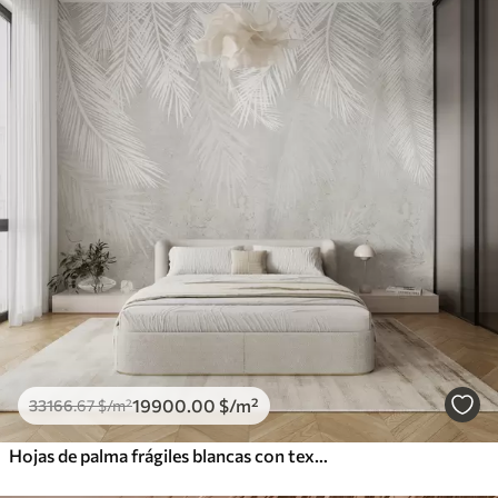
19900
.00
$
/m²
33166
.67
$
/m²
Hojas de palma frágiles blancas con textura grunge