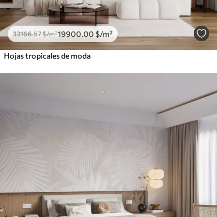
19900
.00
$
/m²
33166
.67
$
/m²
Hojas tropicales de moda