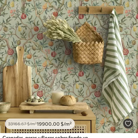
19900
.00
$
/m²
33166
.67
$
/m²
Granadas, peras y flores sobre fondo verde pálido