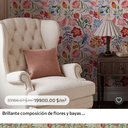
19900
.00
$
/m²
33166
.67
$
/m²
Brillante composición de flores y bayas con loros