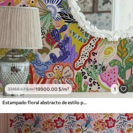
19900
.00
$
/m²
1
33166
.67
$
/m²
Estampado floral abstracto de estilo pop art