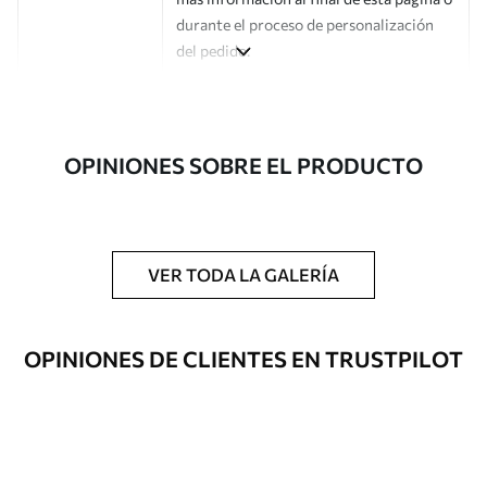
durante el proceso de personalización
del pedido.
Autor
Estudio de diseño Uwalls
Número de
a00045
OPINIONES SOBRE EL PRODUCTO
artículo
Acabado
Semimate.
Producción
Impreso bajo pedido y entregado en
VER TODA LA GALERÍA
rollos de hasta 50 cm de ancho.
Opciones
Disponible con recubrimiento de barniz
OPINIONES DE CLIENTES EN TRUSTPILOT
adicionales
y/o adhesivo para empapelar.
Limpieza
Se puede limpiar suavemente con una
esponja suave. Los murales de pared con
recubrimiento de barniz pueden