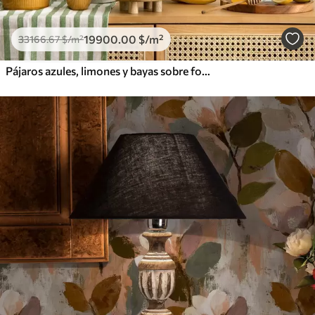
19900
.00
$
/m²
33166
.67
$
/m²
Pájaros azules, limones y bayas sobre fondo blanco