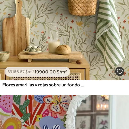
19900
.00
$
/m²
33166
.67
$
/m²
Flores amarillas y rojas sobre un fondo verde claro