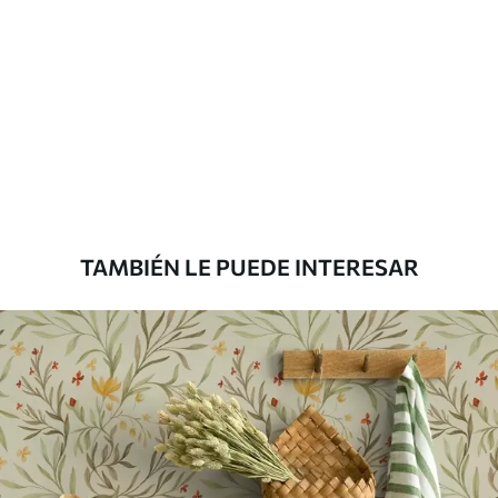
limpiarse con agua.
Método de
Aplicación sin fisuras
aplicación
Materiales disponibles
Estándar
33166
.67
19900
.00
$
/m²
TAMBIÉN LE PUEDE INTERESAR
Premium
39833
.33
23900
.00
$
/m²
Vinilo Premium
43816
.67
26290
.00
$
/m²