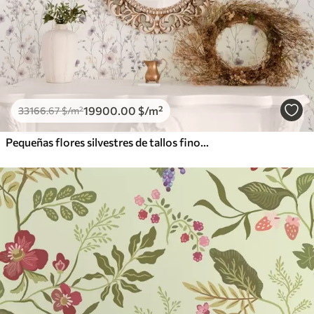
19900
.00
$
/m²
33166
.67
$
/m²
Pequeñas flores silvestres de tallos finos sobre fondo claro