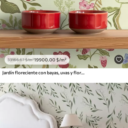
19900
.00
$
/m²
33166
.67
$
/m²
Jardín floreciente con bayas, uvas y flores silvestres