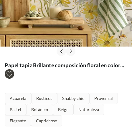
Papel tapiz Brillante composición floral en color
amarillo Nr. a00045
Acuarela
Rústicos
Shabby chic
Provenzal
Pastel
Botánico
Beige
Naturaleza
Elegante
Caprichoso