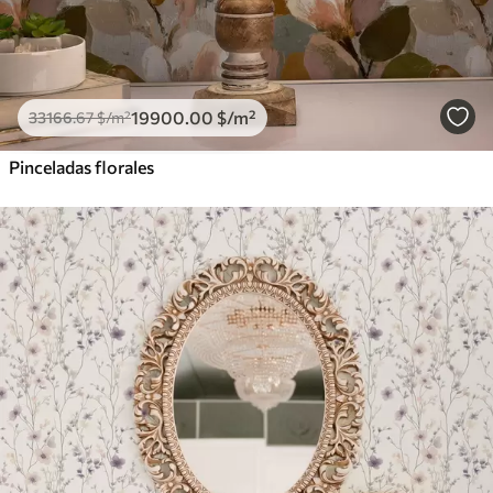
19900
.00
$
/m²
33166
.67
$
/m²
Pinceladas florales