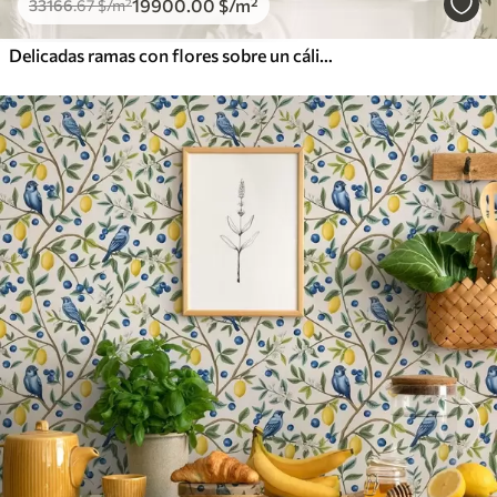
19900
.00
$
/m²
33166
.67
$
/m²
Delicadas ramas con flores sobre un cálido fondo color crema