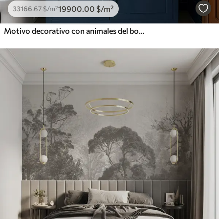
19900
.00
$
/m²
33166
.67
$
/m²
Motivo decorativo con animales del bosque