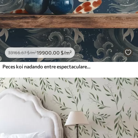
19900
.00
$
/m²
33166
.67
$
/m²
Peces koi nadando entre espectaculares olas oceánicas