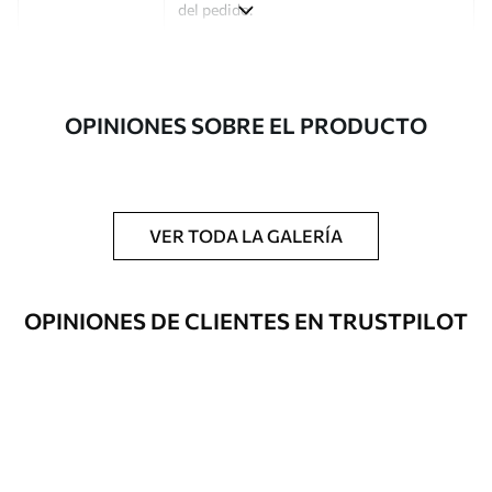
del pedido.
Autor
Estudio de diseño Uwalls
Número de
a00117
OPINIONES SOBRE EL PRODUCTO
artículo
Acabado
Semimate.
Producción
Impreso bajo pedido y entregado en
VER TODA LA GALERÍA
rollos de hasta 50 cm de ancho.
Opciones
Disponible con recubrimiento de barniz
OPINIONES DE CLIENTES EN TRUSTPILOT
adicionales
y/o adhesivo para empapelar.
Limpieza
Se puede limpiar suavemente con una
esponja suave. Los murales de pared con
recubrimiento de barniz pueden
limpiarse con agua.