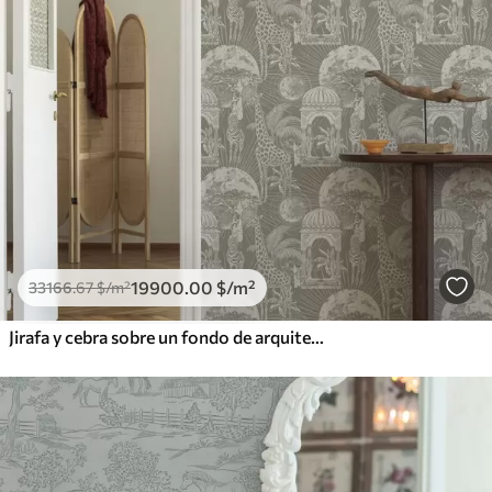
19900
.00
$
/m²
33166
.67
$
/m²
Jirafa y cebra sobre un fondo de arquitectura y árboles tropicales