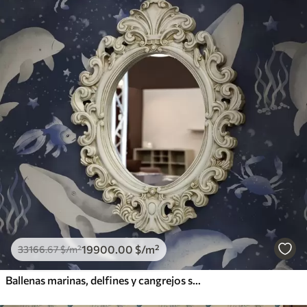
19900
.00
$
/m²
33166
.67
$
/m²
Ballenas marinas, delfines y cangrejos sobre un fondo azul oscuro