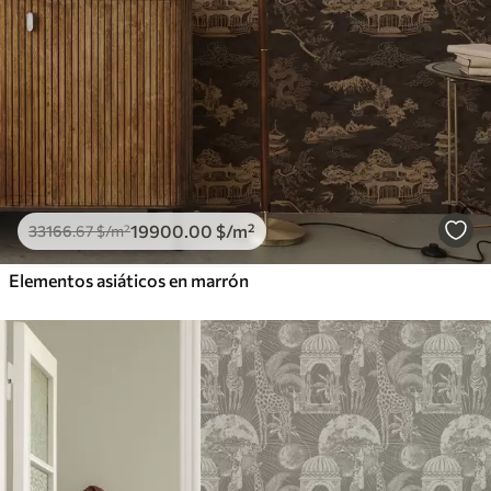
19900
.00
$
/m²
33166
.67
$
/m²
Elementos asiáticos en marrón