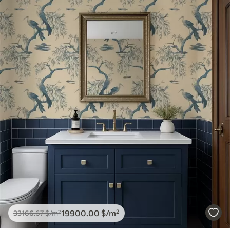
19900
.00
$
/m²
33166
.67
$
/m²