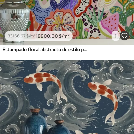
19900
.00
$
/m²
1
33166
.67
$
/m²
Estampado floral abstracto de estilo pop art