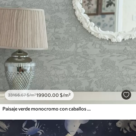
19900
.00
$
/m²
33166
.67
$
/m²
Paisaje verde monocromo con caballos y casitas de campo