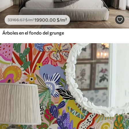
19900
.00
$
/m²
33166
.67
$
/m²
Árboles en el fondo del grunge