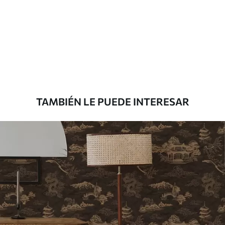
Método de
Aplicación sin fisuras
aplicación
Materiales disponibles
Estándar
33166
.67
19900
.00
$
/m²
TAMBIÉN LE PUEDE INTERESAR
Premium
39833
.33
23900
.00
$
/m²
Vinilo Premium
43816
.67
26290
.00
$
/m²