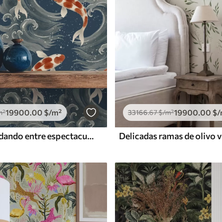
19900
.00
$
/m²
19900
.00
$
/
m²
33166
.67
$
/m²
Peces koi nadando entre espectaculares olas oceánicas
Delicadas ramas de olivo 