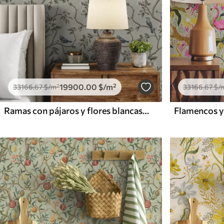
19900
.00
$
/m²
33166
.67
$
/m²
33166
.67
$
/
Ramas con pájaros y flores blancas sobre un fondo delicado