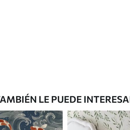
Vinilo Premium
43816
.67
m²
26290
.00
$
/m²
AMBIÉN LE PUEDE INTERES