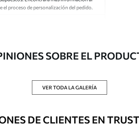
te el proceso de personalización del pedido.
PINIONES SOBRE EL PRODUC
gado en rollos de hasta 50 cm de ancho.
o de barniz y/o adhesivo para empapelar.
VER TODA LA GALERÍA
 con una esponja suave. Los murales de pared
 pueden limpiarse con agua.
ONES DE CLIENTES EN TRUS