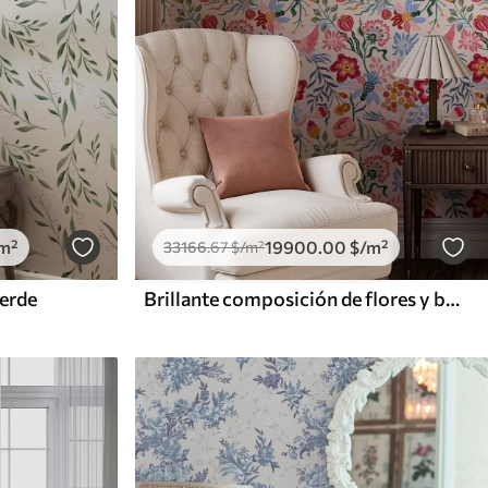
m²
19900
.00
$
/m²
33166
.67
$
/m²
verde
Brillante composición de flores y bayas con loros