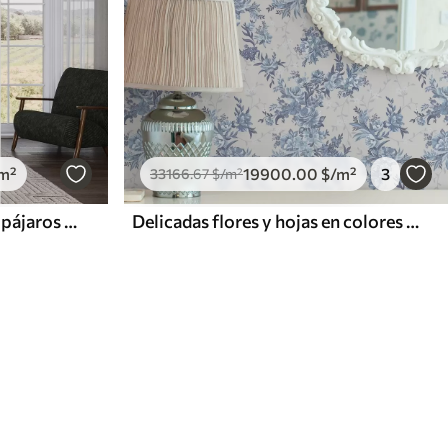
m²
19900
.00
$
/m²
3
33166
.67
$
/m²
Selva tropical con monos, pájaros y denso follaje
Delicadas flores y hojas en colores azul y celeste sobre fondo claro