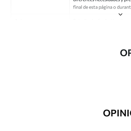
final de esta página o duran
Autor
Estudio de diseño Uwalls
Número de artículo
a00141v1
Acabado
Semimate.
O
Producción
Impreso bajo pedido y entre
Opciones adicionales
Disponible con recubrimient
Limpieza
Se puede limpiar suavemente
con recubrimiento de barniz
OPINI
Método de aplicación
Aplicación sin fisuras
Materiales disponibles