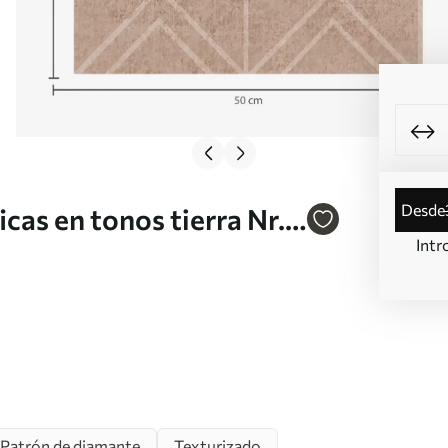
desde
cas en tonos tierra Nr.
Intr
Patrón de diamante
Texturizado