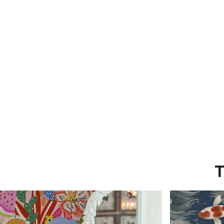
Estándar
Premium
33166
.67
39833
.33
19900
.00
$
/m²
23900
.00
$
/
T