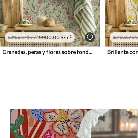
19900
.00
$
/m²
33166
.67
$
/m²
33166
.67
$
/
Granadas, peras y flores sobre fondo verde pálido