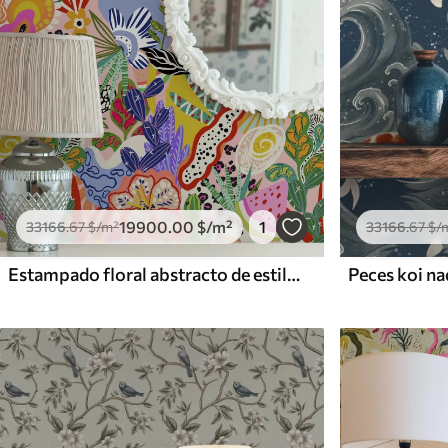
19900
.00
$
/m²
1
33166
.67
$
/m²
33166
.67
$
/
Estampado floral abstracto de estilo pop art