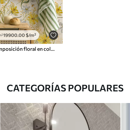
19900
.00
$
/m²
m²
Brillante composición floral en color amarillo
CATEGORÍAS POPULARES