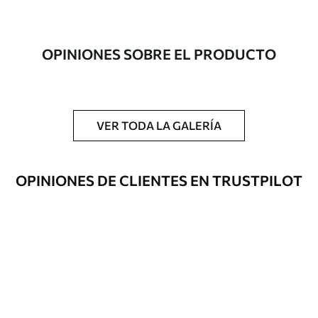
Autor
Estudio de diseño Uwalls
Número de
a00179
OPINIONES SOBRE EL PRODUCTO
artículo
Acabado
Semimate.
Producción
Impreso bajo pedido y entregado en
VER TODA LA GALERÍA
rollos de hasta 50 cm de ancho.
Opciones
Disponible con recubrimiento de barniz
OPINIONES DE CLIENTES EN TRUSTPILOT
adicionales
y/o adhesivo para empapelar.
Limpieza
Se puede limpiar suavemente con una
esponja suave. Los murales de pared con
recubrimiento de barniz pueden
limpiarse con agua.
Método de
Aplicación sin fisuras