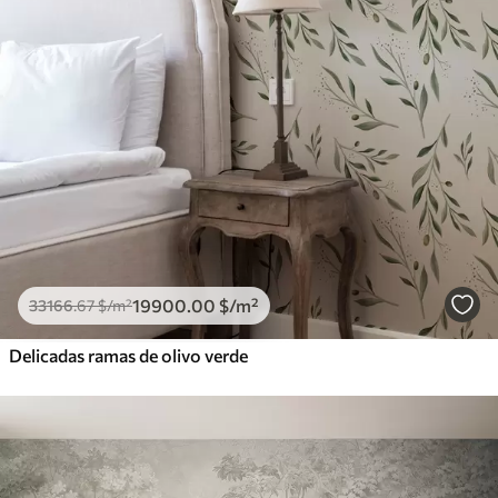
19900
.00
$
/m²
33166
.67
$
/m²
Delicadas ramas de olivo verde