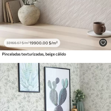
19900
.00
$
/m²
33166
.67
$
/m²
Pinceladas texturizadas, beige cálido