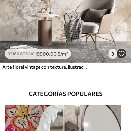
19900
.00
$
/m²
3
33166
.67
$
/m²
Arte floral vintage con textura, ilustraciones de delicadas flores y hojas de jardín en estilo dibujo, suaves tonos pastel beige y sepia
CATEGORÍAS POPULARES