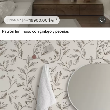
19900
.00
$
/m²
33166
.67
$
/m²
Patrón luminoso con ginkgo y peonías