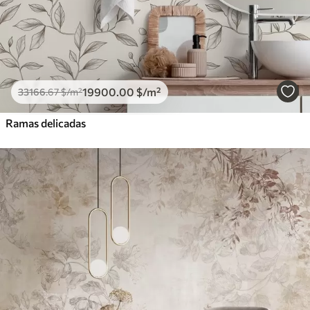
19900
.00
$
/m²
33166
.67
$
/m²
Ramas delicadas