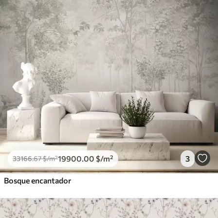
19900
.00
$
/m²
3
33166
.67
$
/m²
Bosque encantador