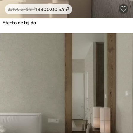
19900
.00
$
/m²
33166
.67
$
/m²
Efecto de tejido