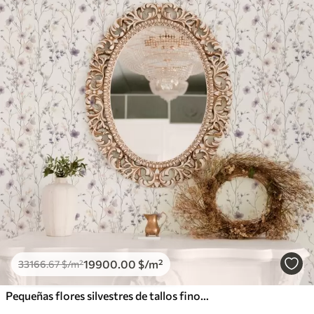
19900
.00
$
/m²
33166
.67
$
/m²
Pequeñas flores silvestres de tallos finos sobre fondo claro