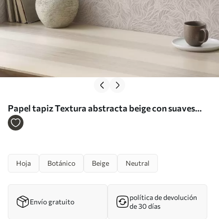
Papel tapiz Textura abstracta beige con suaves
líneas de hojas Nr. a00179
Hoja
Botánico
Beige
Neutral
política de devolución
Envío gratuito
de 30 días