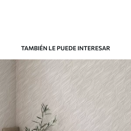
aplicación
Materiales disponibles
Estándar
33166
.67
19900
.00
$
/m²
TAMBIÉN LE PUEDE INTERESAR
Premium
39833
.33
23900
.00
$
/m²
Vinilo Premium
43816
.67
26290
.00
$
/m²