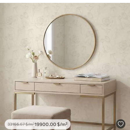
19900
.00
$
/m²
33166
.67
$
/m²