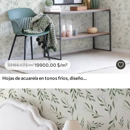
19900
.00
$
/m²
33166
.67
$
/m²
Hojas de acuarela en tonos fríos, diseño minimalista