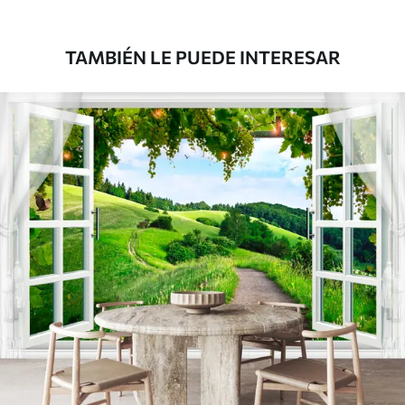
39833
.33
23900
.00
$
/m²
TAMBIÉN LE PUEDE INTERESAR
Vinilo Premium
43816
.67
26290
.00
$
/m²