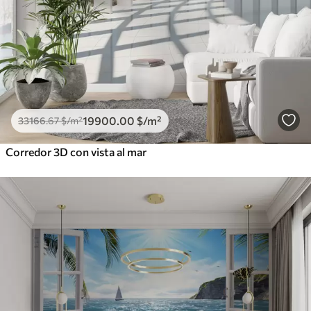
19900
.00
$
/m²
33166
.67
$
/m²
Corredor 3D con vista al mar