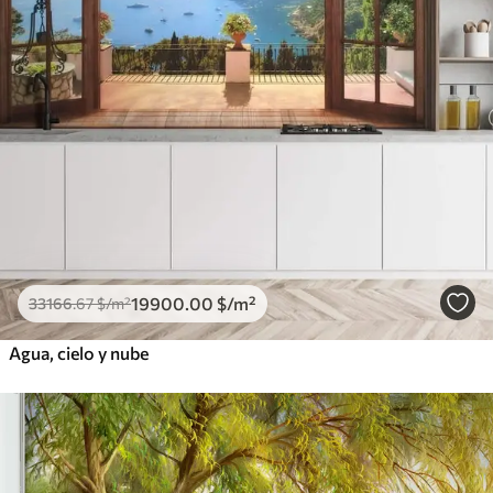
19900
.00
$
/m²
33166
.67
$
/m²
Agua, cielo y nube