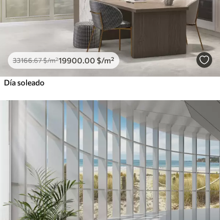
19900
.00
$
/m²
33166
.67
$
/m²
Día soleado