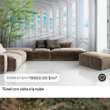
19900
.00
$
/m²
33166
.67
$
/m²
Túnel con vista a la nube