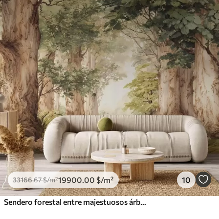
19900
.00
$
/m²
10
33166
.67
$
/m²
Sendero forestal entre majestuosos árboles en estilo acuarela