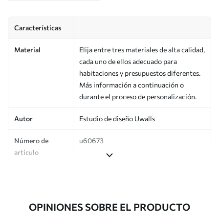
Características
Material
Elija entre tres materiales de alta calidad,
cada uno de ellos adecuado para
habitaciones y presupuestos diferentes.
Más información a continuación o
durante el proceso de personalización.
Autor
Estudio de diseño Uwalls
Número de
u60673
artículo
Producción
Impreso bajo pedido y entregado en
rollos de hasta 50 cm de ancho.
OPINIONES SOBRE EL PRODUCTO
Adicionalmente
Disponible con recubrimiento de barniz