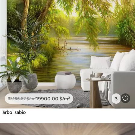
19900
.00
$
/m²
3
33166
.67
$
/m²
árbol sabio