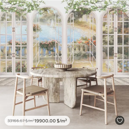
19900
.00
$
/m²
33166
.67
$
/m²