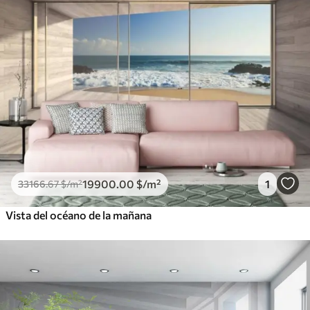
19900
.00
$
/m²
1
33166
.67
$
/m²
Vista del océano de la mañana