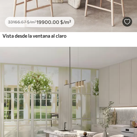
19900
.00
$
/m²
33166
.67
$
/m²
Vista desde la ventana al claro