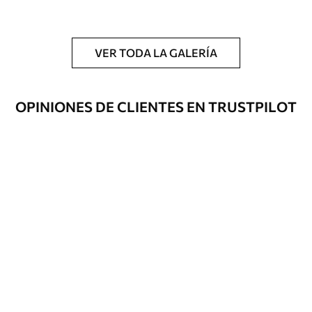
y/o adhesivo para empapelar.
Limpieza
Se puede limpiar suavemente con una
esponja suave. Los murales de pared con
VER TODA LA GALERÍA
recubrimiento de barniz pueden
limpiarse con agua.
OPINIONES DE CLIENTES EN TRUSTPILOT
Método de
Hasta 360 cm de altura: aplicación sin
aplicación
juntas.
Más de 360 cm de altura: aplicación con
solapamiento.
Materiales disponibles
Estándar
33166
.67
19900
.00
$
/m²
Premium