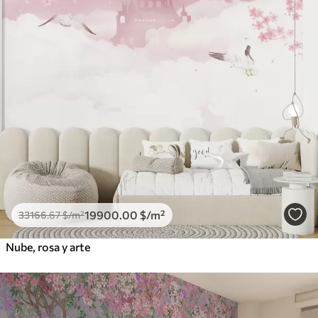
19900
.00
$
/m²
33166
.67
$
/m²
Nube, rosa y arte