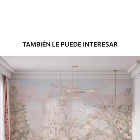
33166
.67
19900
.00
$
/m²
Premium
39833
.33
23900
.00
$
/m²
TAMBIÉN LE PUEDE INTERESAR
Vinilo Premium
43816
.67
26290
.00
$
/m²