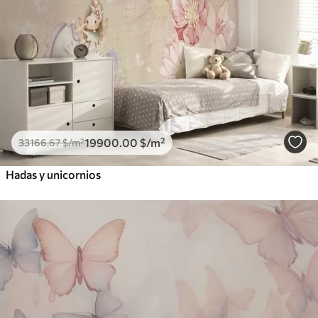
19900
.00
$
/m²
33166
.67
$
/m²
Hadas y unicornios