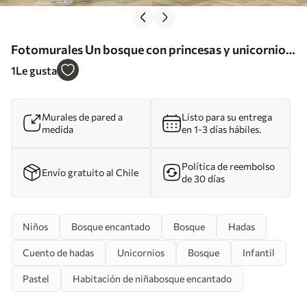
Fotomurales Un bosque con princesas y unicornios
Nr. u98694
1
Le gusta
Murales de pared a
Listo para su entrega
medida
en 1-3 días hábiles.
Política de reembolso
Envío gratuito al Chile
de 30 días
Niños
Bosque encantado
Bosque
Hadas
Cuento de hadas
Unicornios
Bosque
Infantil
Pastel
Habitación de niñabosque encantado