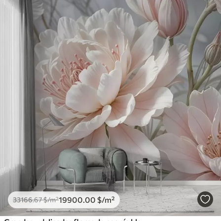
19900
.00
$
/m²
33166
.67
$
/m²