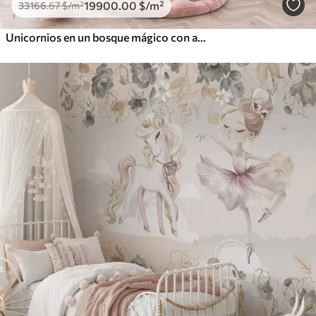
19900
.00
$
/m²
33166
.67
$
/m²
Unicornios en un bosque mágico con animales