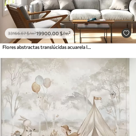
19900
.00
$
/m²
33166
.67
$
/m²
Flores abstractas translúcidas acuarela líquida