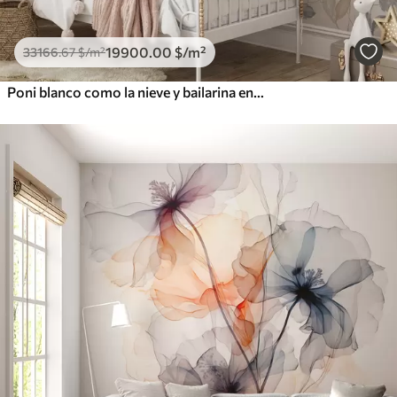
19900
.00
$
/m²
33166
.67
$
/m²
Poni blanco como la nieve y bailarina entre flores y nubes