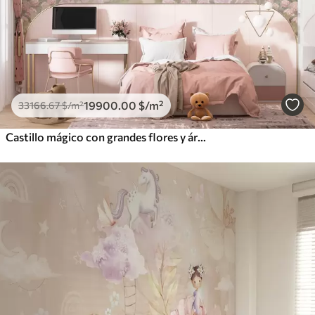
19900
.00
$
/m²
33166
.67
$
/m²
Castillo mágico con grandes flores y árboles