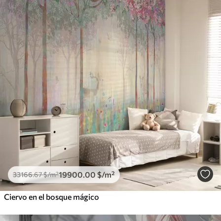
19900
.00
$
/m²
33166
.67
$
/m²
Ciervo en el bosque mágico