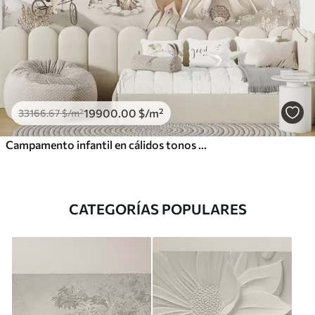
19900
.00
$
/m²
33166
.67
$
/m²
Campamento infantil en cálidos tonos beige, con tienda de campaña y animales del bosque
CATEGORÍAS POPULARES