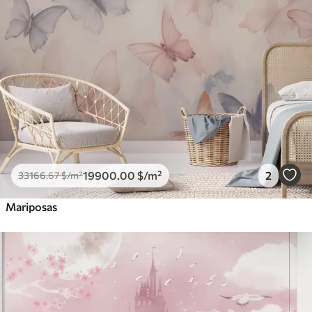
19900
.00
$
/m²
2
33166
.67
$
/m²
Mariposas