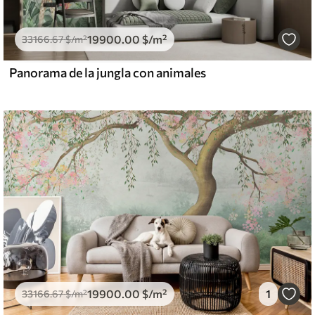
19900
.00
$
/m²
33166
.67
$
/m²
Panorama de la jungla con animales
19900
.00
$
/m²
1
33166
.67
$
/m²