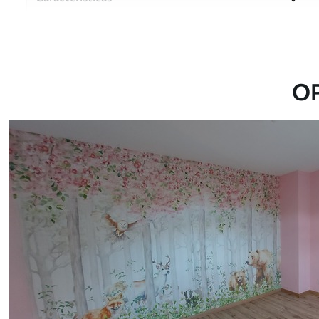
Material
Elija entre tres materiales d
habitaciones y presupuestos
o durante el proceso de per
O
Autor
Estudio de diseño Uwalls
Número de artículo
u97614
Superficie
Semimate.
Producción
Impreso bajo pedido y entre
Adicionalmente
Disponible con recubrimient
Limpieza
Se puede limpiar suavemente
con recubrimiento de barniz