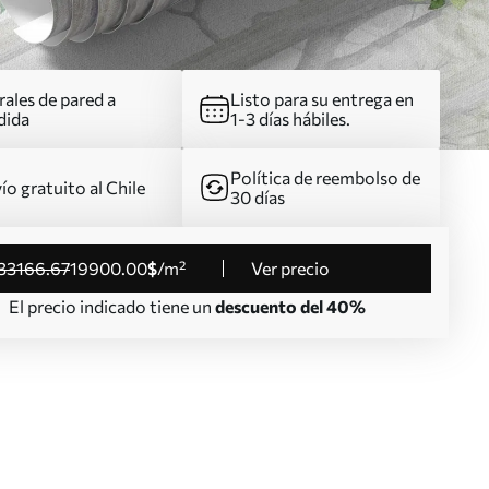
ales de pared a
Listo para su entrega en
dida
1-3 días hábiles.
Política de reembolso de
ío gratuito al Chile
30 días
33166
.67
19900
.00
$
/m²
Ver precio
El precio indicado tiene un
descuento del 40%