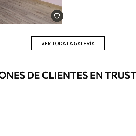
cación sin juntas.
licación con solapamiento.
VER TODA LA GALERÍA
Vinilo Premium
43816
.67
m²
26290
.00
$
/m²
ONES DE CLIENTES EN TRUS