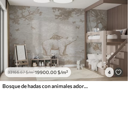
19900
.00
$
/m²
4
33166
.67
$
/m²
Bosque de hadas con animales adorables