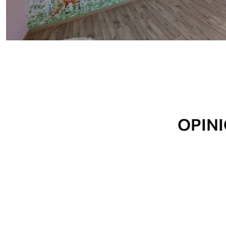
Método de aplicación
Hasta 360 cm de altura: apli
Más de 360 cm de altura: ap
Materiales disponibles
Estándar
Premium
33166
.67
39833
.33
19900
.00
$
/m²
23900
.00
$
/
OPINI