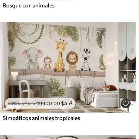
Bosque con animales
19900
.00
$
/m²
33166
.67
$
/m²
Simpáticos animales tropicales