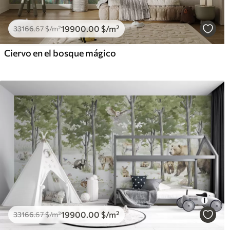
19900
.00
$
/m²
33166
.67
$
/m²
Ciervo en el bosque mágico
19900
.00
$
/m²
33166
.67
$
/m²