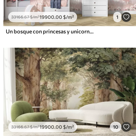
19900
.00
$
/m²
1
33166
.67
$
/m²
Un bosque con princesas y unicornios
19900
.00
$
/m²
10
33166
.67
$
/m²