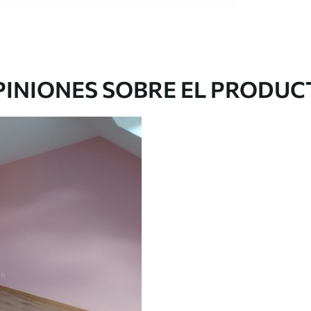
e alta calidad, cada uno de ellos adecuado para
 diferentes. Más información a continuación
sonalización.
PINIONES SOBRE EL PRODUC
gado en rollos de hasta 50 cm de ancho.
o de barniz y/o adhesivo para empapelar.
 con una esponja suave. Los murales de pared
 pueden limpiarse con agua.