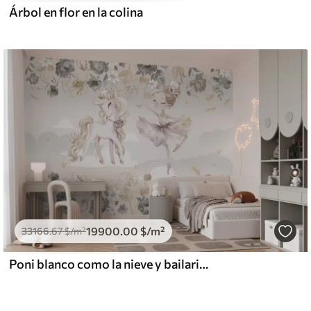
Árbol en flor en la colina
19900
.00
$
/m²
33166
.67
$
/m²
Poni blanco como la nieve y bailarina entre flores y nubes