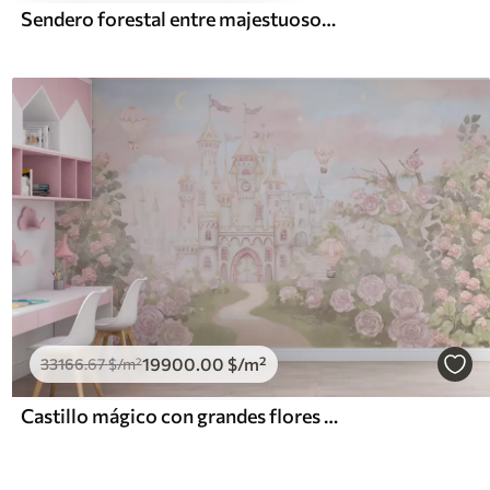
Sendero forestal entre majestuosos árboles en estilo acuarela
19900
.00
$
/m²
33166
.67
$
/m²
Castillo mágico con grandes flores y árboles