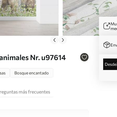
Mur
me
Env
 animales Nr. u97614
desde
sas
Bosque encantado
reguntas más frecuentes