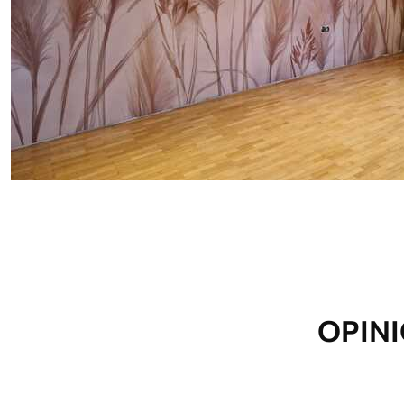
Materiales disponibles
Estándar
Premium
33166
.67
39833
.33
19900
.00
$
/m²
23900
.00
$
/
OPINI