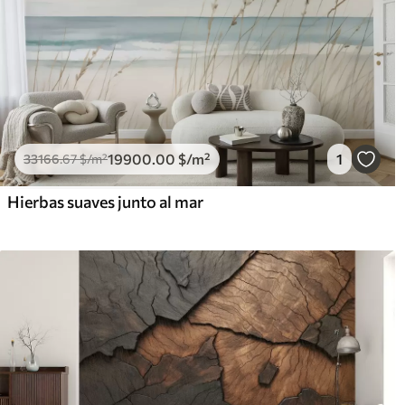
19900
.00
$
/m²
1
33166
.67
$
/m²
Hierbas suaves junto al mar