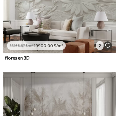
19900
.00
$
/m²
2
33166
.67
$
/m²
flores en 3D