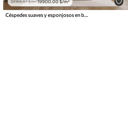
19900
.00
$
/m²
33166
.67
$
/m²
Céspedes suaves y esponjosos en beige y gris