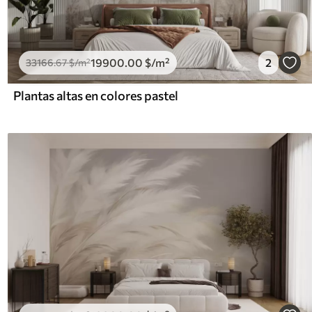
19900
.00
$
/m²
2
33166
.67
$
/m²
Plantas altas en colores pastel