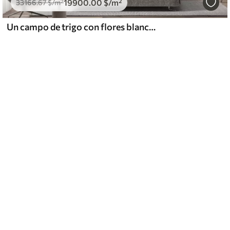
19900
.00
$
/m²
33166
.67
$
/m²
Un campo de trigo con flores blancas en primer plano, una playa y el océano al fondo, colores pastel neutros apagados