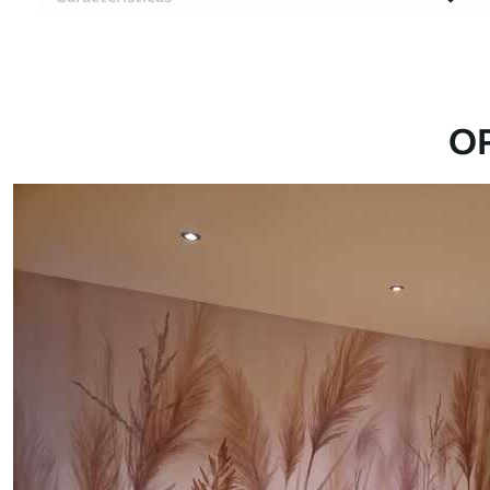
Material
Elija entre tres materiales d
habitaciones y presupuestos
o durante el proceso de per
O
Autor
Estudio de diseño Uwalls
Número de artículo
w08268
Producción
Impreso bajo pedido y entre
Adicionalmente
Disponible con recubrimient
Limpieza
Se puede limpiar suavemente
con recubrimiento de barniz
Método de aplicación
Hasta 360 cm de altura: apli
Más de 360 cm de altura: ap