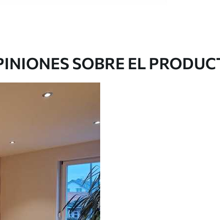
e alta calidad, cada uno de ellos adecuado para
 diferentes. Más información a continuación
sonalización.
PINIONES SOBRE EL PRODUC
gado en rollos de hasta 50 cm de ancho.
o de barniz y/o adhesivo para empapelar.
 con una esponja suave. Los murales de pared
 pueden limpiarse con agua.
cación sin juntas.
licación con solapamiento.