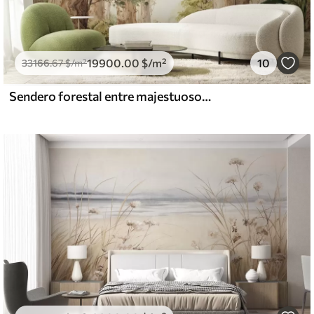
19900
.00
$
/m²
10
33166
.67
$
/m²
Sendero forestal entre majestuosos árboles en estilo acuarela