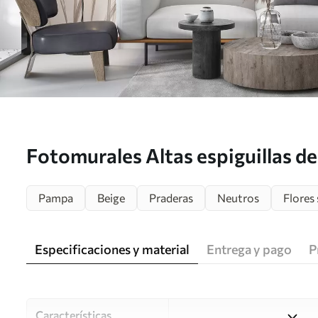
Fotomurales Altas espiguillas de
mecidas por el viento sobre un f
Pampa
Beige
Praderas
Neutros
Flores 
claro Nr. w08268
Especificaciones y material
Entrega y pago
P
Características