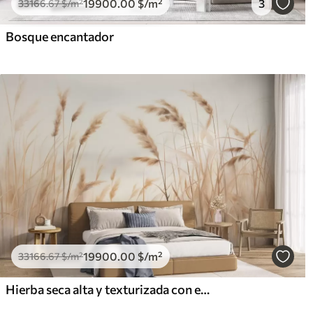
19900
.00
$
/m²
3
33166
.67
$
/m²
Bosque encantador
19900
.00
$
/m²
33166
.67
$
/m²
Hierba seca alta y texturizada con espigas de trigo en el campo sobre un fondo suave y pálido.