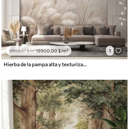
19900
.00
$
/m²
1
33166
.67
$
/m²
Hierba de la pampa alta y texturizada en tonos suaves, cálidos y neutros, con un fondo difuminado y claro.