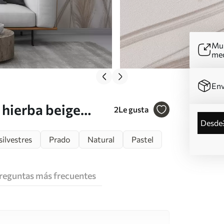
Mur
me
Env
 hierba beige
2
Le gusta
desde
ondo suave y
silvestres
Prado
Natural
Pastel
reguntas más frecuentes