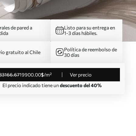
ales de pared a
Listo para su entrega en
dida
1-3 días hábiles.
Política de reembolso de
ío gratuito al Chile
30 días
33166
.67
19900
.00
$
/m²
Ver precio
El precio indicado tiene un
descuento del 40%