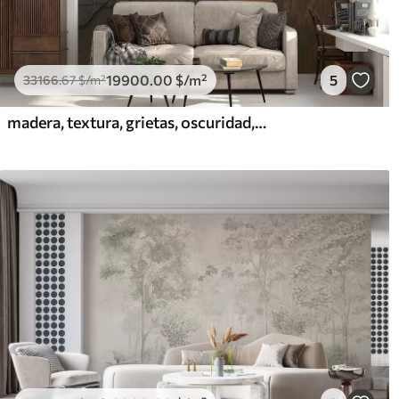
19900
.00
$
/m²
5
33166
.67
$
/m²
madera, textura, grietas, oscuridad, corteza, superficie