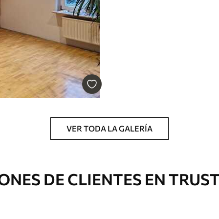
Vinilo Premium
43816
.67
m²
26290
.00
$
/m²
VER TODA LA GALERÍA
ONES DE CLIENTES EN TRUS