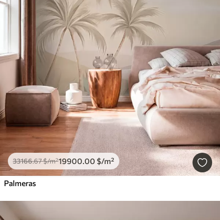
19900
.00
$
/m²
33166
.67
$
/m²
Palmeras