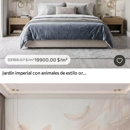
19900
.00
$
/m²
33166
.67
$
/m²
Jardín imperial con animales de estilo oriental: mono, leopardo, tigre, pavo real y garza