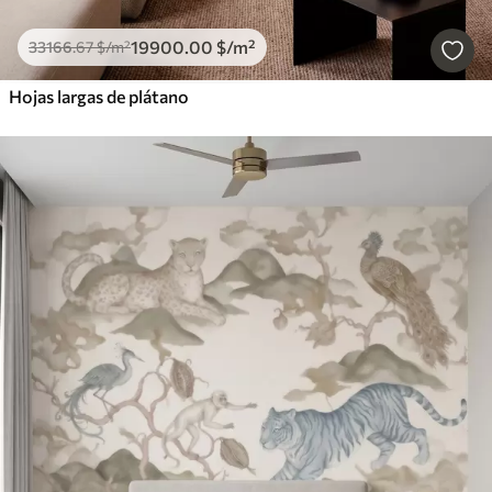
19900
.00
$
/m²
33166
.67
$
/m²
Hojas largas de plátano