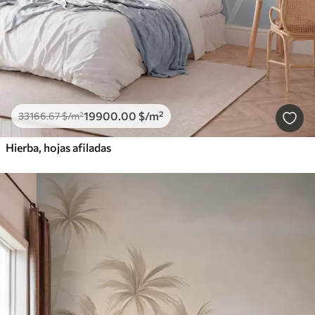
19900
.00
$
/m²
33166
.67
$
/m²
Hierba, hojas afiladas