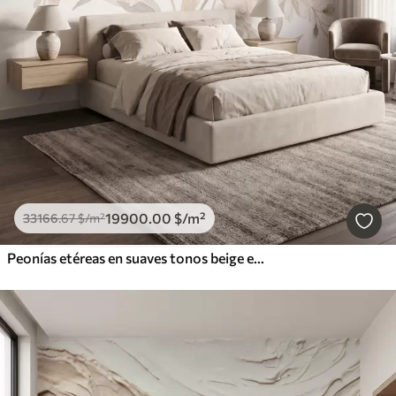
19900
.00
$
/m²
33166
.67
$
/m²
Peonías etéreas en suaves tonos beige empolvado