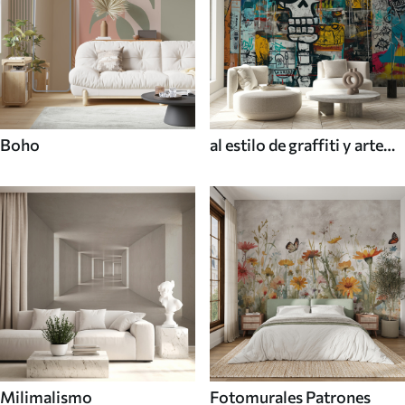
Boho
al estilo de graffiti y arte
callejero
Milimalismo
Fotomurales Patrones