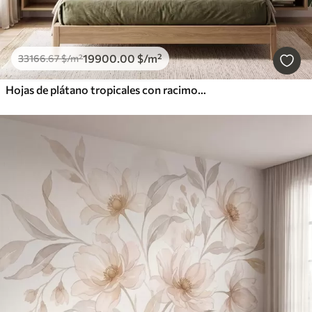
19900
.00
$
/m²
33166
.67
$
/m²
Hojas de plátano tropicales con racimos de bayas de café rojas, estilo acuarela