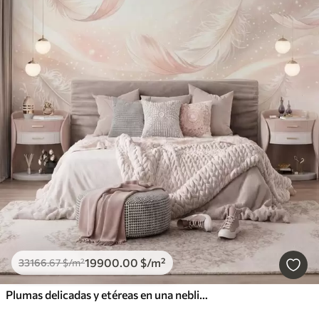
19900
.00
$
/m²
33166
.67
$
/m²
Plumas delicadas y etéreas en una neblina de color rosa melocotón con destellos