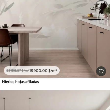
19900
.00
$
/m²
33166
.67
$
/m²
Hierba, hojas afiladas