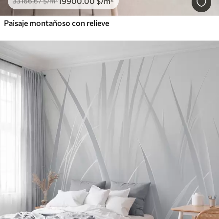
19900
.00
$
/m²
33166
.67
$
/m²
Paisaje montañoso con relieve