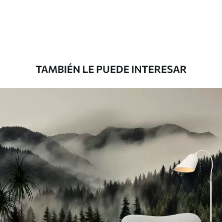
33166
.67
19900
.00
$
/m²
Premium
39833
.33
23900
.00
$
/m²
TAMBIÉN LE PUEDE INTERESAR
Vinilo Premium
43816
.67
26290
.00
$
/m²