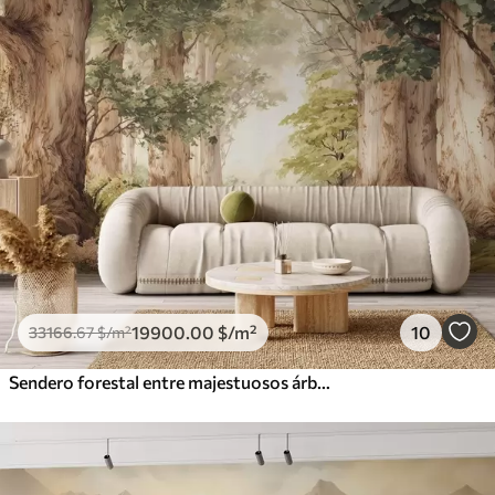
19900
.00
$
/m²
10
33166
.67
$
/m²
Sendero forestal entre majestuosos árboles en estilo acuarela