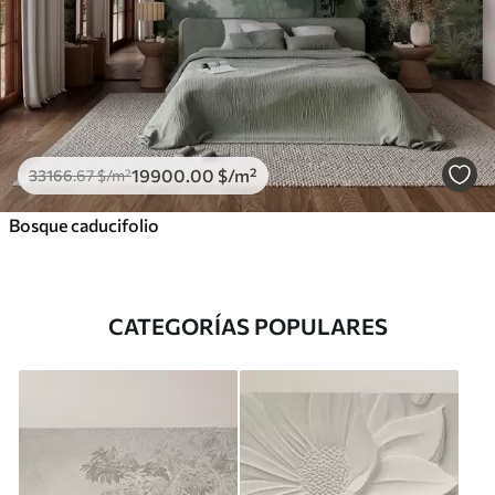
19900
.00
$
/m²
33166
.67
$
/m²
Bosque caducifolio
CATEGORÍAS POPULARES