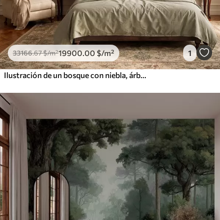
19900
.00
$
/m²
1
33166
.67
$
/m²
Ilustración de un bosque con niebla, árboles altos y un sendero.