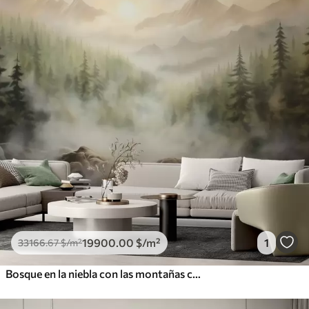
19900
.00
$
/m²
1
33166
.67
$
/m²
Bosque en la niebla con las montañas como telón de fondo