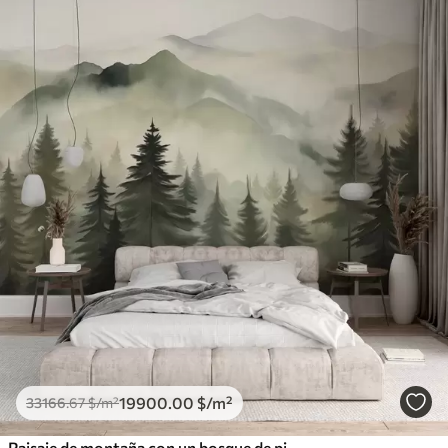
19900
.00
$
/m²
33166
.67
$
/m²
Paisaje de montaña con un bosque de pinos y montañas en capas durante el amanecer con niebla ligera acuarela imitación arte