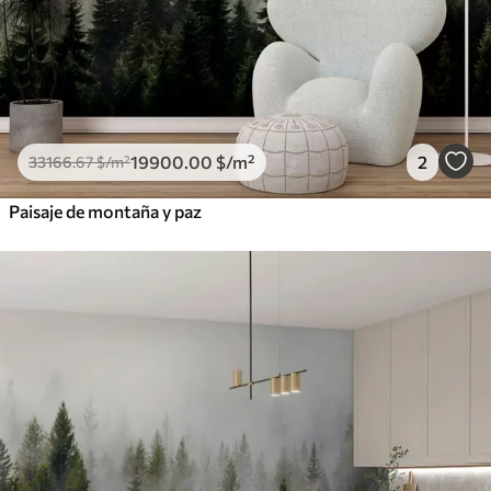
19900
.00
$
/m²
2
33166
.67
$
/m²
Paisaje de montaña y paz