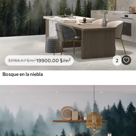
19900
.00
$
/m²
2
33166
.67
$
/m²
Bosque en la niebla