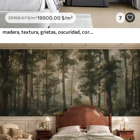
19900
.00
$
/m²
7
33166
.67
$
/m²
madera, textura, grietas, oscuridad, corteza, superficie