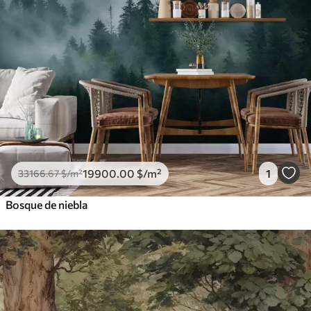
19900
.00
$
/m²
1
33166
.67
$
/m²
Bosque de niebla