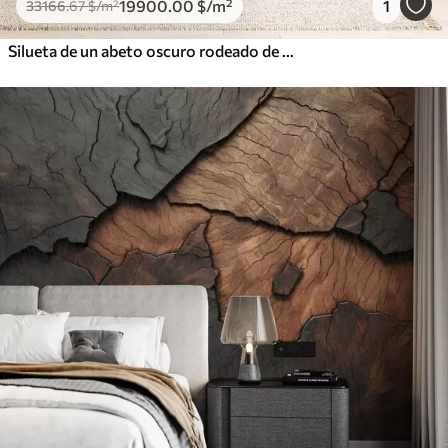
19900
.00
$
/m²
1
33166
.67
$
/m²
Silueta de un abeto oscuro rodeado de niebla