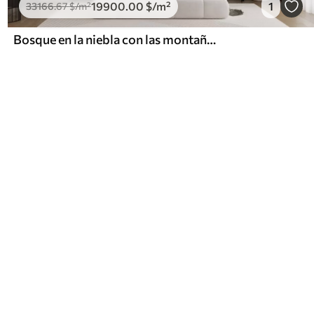
19900
.00
$
/m²
1
33166
.67
$
/m²
Bosque en la niebla con las montañas como telón de fondo