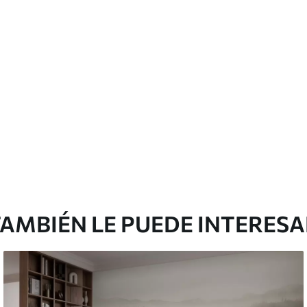
licación con solapamiento.
Vinilo Premium
43816
.67
m²
26290
.00
$
/m²
AMBIÉN LE PUEDE INTERES