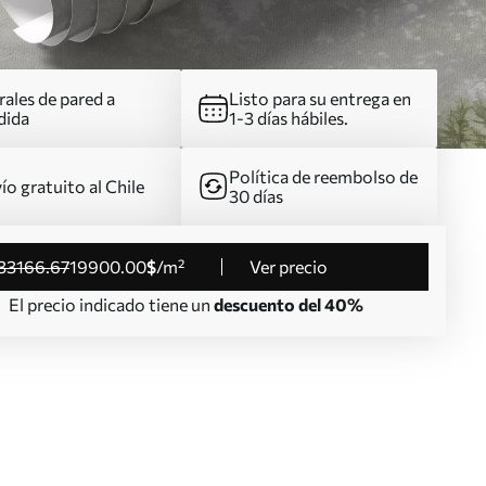
ales de pared a
Listo para su entrega en
dida
1-3 días hábiles.
Política de reembolso de
ío gratuito al Chile
30 días
33166
.67
19900
.00
$
/m²
Ver precio
El precio indicado tiene un
descuento del 40%