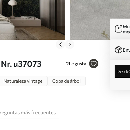
Mur
me
Env
 Nr. u37073
2
Le gusta
desde
Naturaleza vintage
Copa de árbol
reguntas más frecuentes