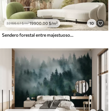
19900
.00
$
/m²
10
33166
.67
$
/m²
Sendero forestal entre majestuosos árboles en estilo acuarela