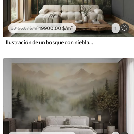
19900
.00
$
/m²
1
33166
.67
$
/m²
Ilustración de un bosque con niebla, árboles altos y un sendero.