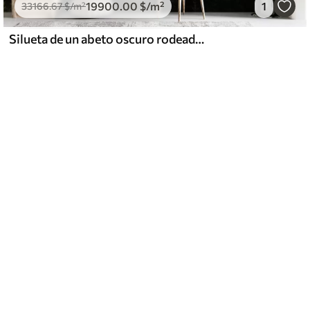
19900
.00
$
/m²
1
33166
.67
$
/m²
Silueta de un abeto oscuro rodeado de niebla