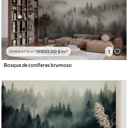
19900
.00
$
/m²
1
33166
.67
$
/m²
Bosque de coníferas brumoso