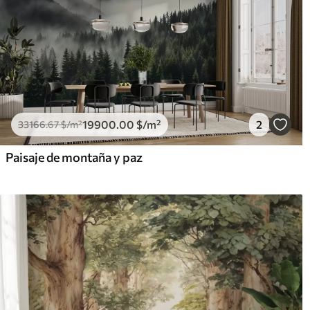
19900
.00
$
/m²
2
33166
.67
$
/m²
Paisaje de montaña y paz