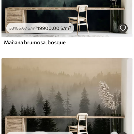
19900
.00
$
/m²
33166
.67
$
/m²
Mañana brumosa, bosque