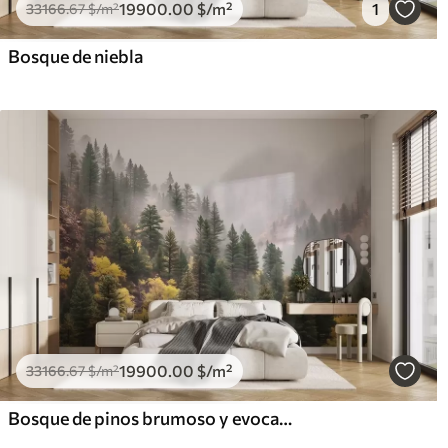
19900
.00
$
/m²
1
33166
.67
$
/m²
Bosque de niebla
19900
.00
$
/m²
33166
.67
$
/m²
Bosque de pinos brumoso y evocador en las montañas