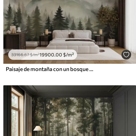
19900
.00
$
/m²
33166
.67
$
/m²
Paisaje de montaña con un bosque de pinos y montañas en capas durante el amanecer con niebla ligera acuarela imitación arte