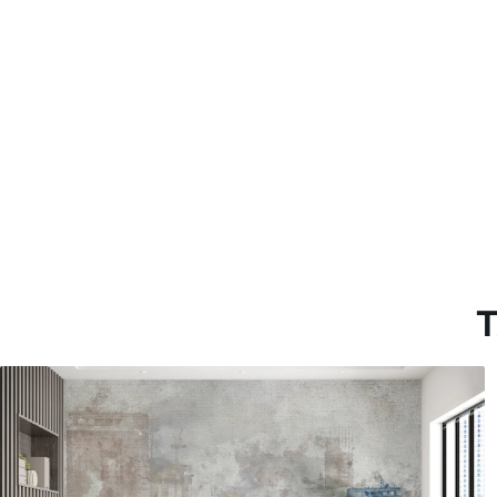
Método de aplicación
Hasta 360 cm de altura: apli
Más de 360 cm de altura: ap
Materiales disponibles
Estándar
Premium
33166
.67
39833
.33
19900
.00
$
/m²
23900
.00
$
/
T