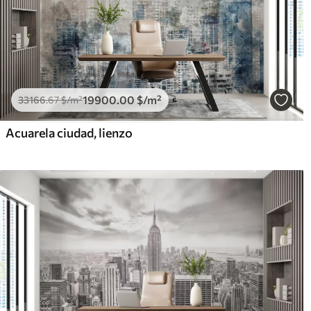
19900
.00
$
/m²
33166
.67
$
/m²
Acuarela ciudad, lienzo