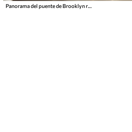
Panorama del puente de Brooklyn realizado con una técnica retro abocetada con líneas y arañazos