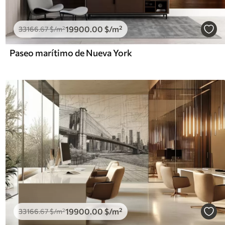
19900
.00
$
/m²
33166
.67
$
/m²
Paseo marítimo de Nueva York
19900
.00
$
/m²
33166
.67
$
/m²