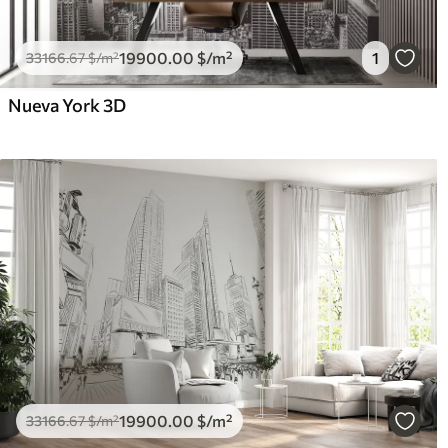
19900
.00
$
/m²
1
33166
.67
$
/m²
Nueva York 3D
19900
.00
$
/m²
33166
.67
$
/m²