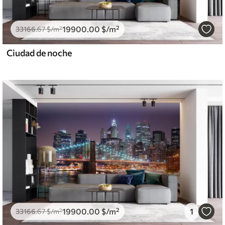
19900
.00
$
/m²
33166
.67
$
/m²
Ciudad de noche
19900
.00
$
/m²
1
33166
.67
$
/m²