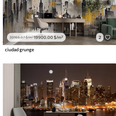
19900
.00
$
/m²
2
33166
.67
$
/m²
ciudad grunge