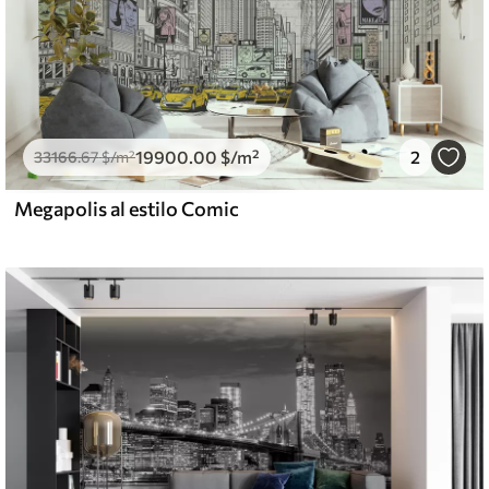
19900
.00
$
/m²
2
33166
.67
$
/m²
Megapolis al estilo Comic