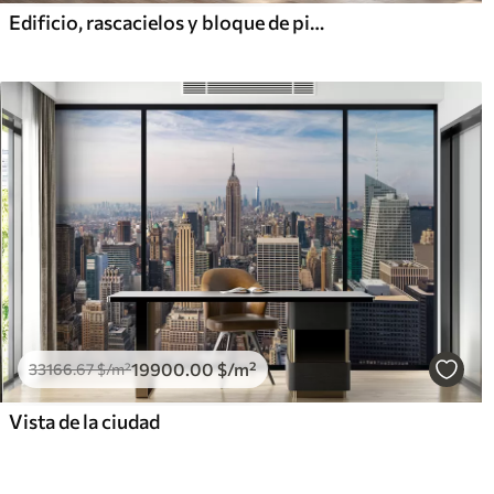
Edificio, rascacielos y bloque de pisos
19900
.00
$
/m²
33166
.67
$
/m²
Vista de la ciudad