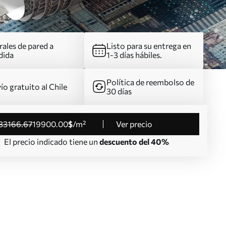
ales de pared a
Listo para su entrega en
dida
1-3 días hábiles.
Política de reembolso de
ío gratuito al Chile
30 días
33166
.67
19900
.00
$
/m²
Ver precio
El precio indicado tiene un
descuento del 40%