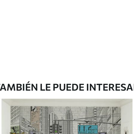
cación sin juntas.
licación con solapamiento.
Vinilo Premium
43816
.67
m²
26290
.00
$
/m²
AMBIÉN LE PUEDE INTERES