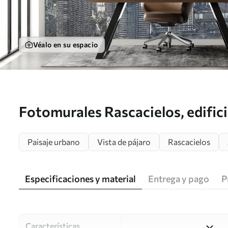
Véalo en su espacio
Fotomurales Rascacielos, edific
Paisaje urbano
Vista de pájaro
Rascacielos
Especificaciones y material
Entrega y pago
P
Características