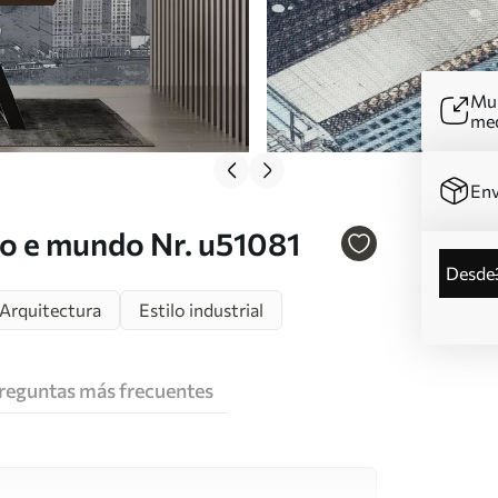
Mur
me
Env
io e mundo Nr. u51081
desde
Arquitectura
Estilo industrial
reguntas más frecuentes