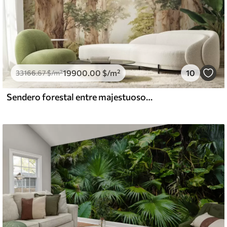
19900
.00
$
/m²
10
33166
.67
$
/m²
Sendero forestal entre majestuosos árboles en estilo acuarela