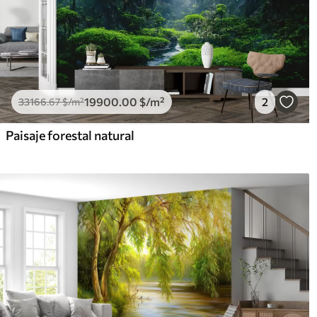
19900
.00
$
/m²
2
33166
.67
$
/m²
Paisaje forestal natural