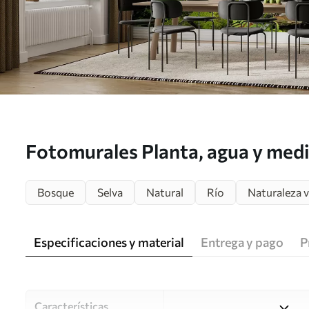
Fotomurales Planta, agua y medi
u53758
Bosque
Selva
Natural
Río
Naturaleza 
Especificaciones y material
Entrega y pago
P
Características