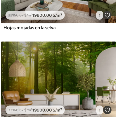
19900
.00
$
/m²
1
33166
.67
$
/m²
Hojas mojadas en la selva
19900
.00
$
/m²
1
33166
.67
$
/m²