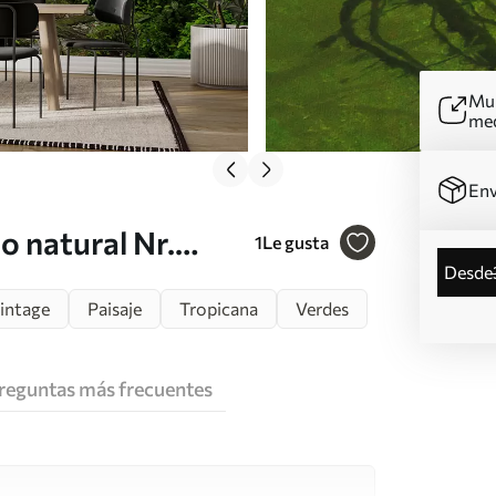
Mur
me
Env
o natural Nr.
1
Le gusta
desde
vintage
Paisaje
Tropicana
Verdes
reguntas más frecuentes