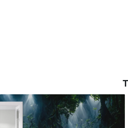
Materiales disponibles
Estándar
Premium
33166
.67
39833
.33
19900
.00
$
/m²
23900
.00
$
/
T