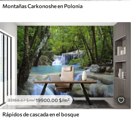
Montañas Carkonoshe en Polonia
19900
.00
$
/m²
33166
.67
$
/m²
Rápidos de cascada en el bosque