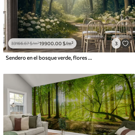
19900
.00
$
/m²
3
33166
.67
$
/m²
Sendero en el bosque verde, flores blancas, luz del sol, dibujo estilo acrílico