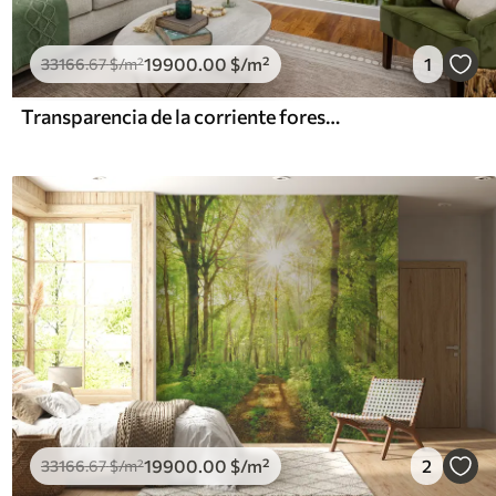
19900
.00
$
/m²
1
33166
.67
$
/m²
Transparencia de la corriente forestal
19900
.00
$
/m²
2
33166
.67
$
/m²