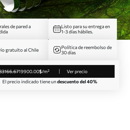
ales de pared a
Listo para su entrega en
dida
1-3 días hábiles.
Política de reembolso de
ío gratuito al Chile
30 días
33166
.67
19900
.00
$
/m²
Ver precio
El precio indicado tiene un
descuento del 40%