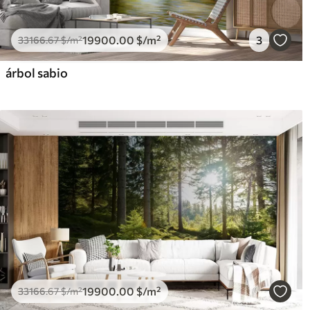
19900
.00
$
/m²
3
33166
.67
$
/m²
árbol sabio
19900
.00
$
/m²
33166
.67
$
/m²