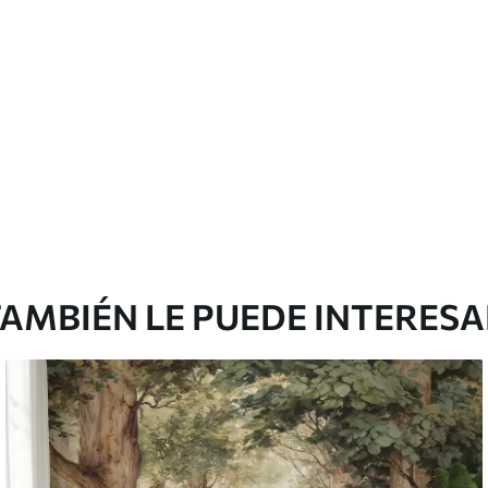
Vinilo Premium
43816
.67
m²
26290
.00
$
/m²
AMBIÉN LE PUEDE INTERES