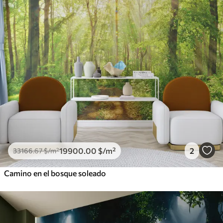
19900
.00
$
/m²
2
33166
.67
$
/m²
Camino en el bosque soleado