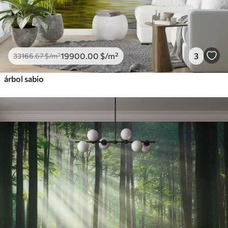
19900
.00
$
/m²
3
33166
.67
$
/m²
árbol sabio