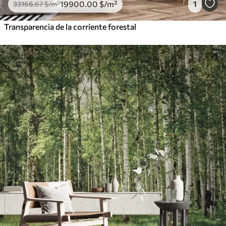
19900
.00
$
/m²
1
33166
.67
$
/m²
Transparencia de la corriente forestal