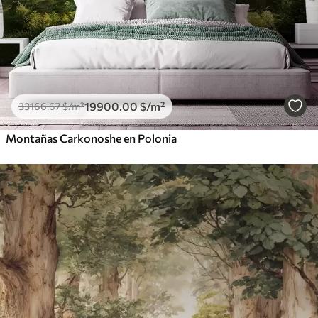
19900
.00
$
/m²
33166
.67
$
/m²
Montañas Carkonoshe en Polonia