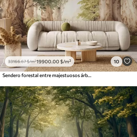
19900
.00
$
/m²
10
33166
.67
$
/m²
Sendero forestal entre majestuosos árboles en estilo acuarela