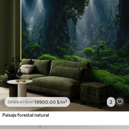
19900
.00
$
/m²
2
33166
.67
$
/m²
Paisaje forestal natural