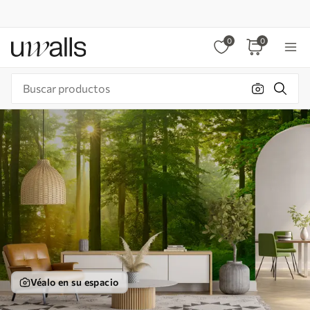
0
0
Véalo en su espacio