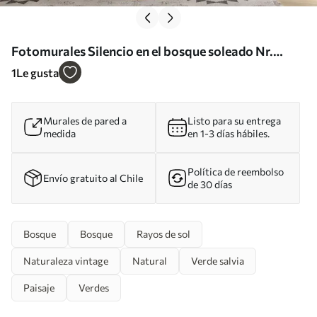
Fotomurales Silencio en el bosque soleado Nr.
u57295
1
Le gusta
Murales de pared a
Listo para su entrega
medida
en 1-3 días hábiles.
Política de reembolso
Envío gratuito al Chile
de 30 días
Bosque
Bosque
Rayos de sol
Naturaleza vintage
Natural
Verde salvia
Paisaje
Verdes