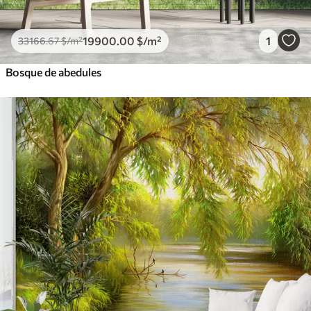
19900
.00
$
/m²
1
33166
.67
$
/m²
Bosque de abedules