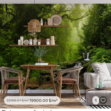
19900
.00
$
/m²
1
33166
.67
$
/m²