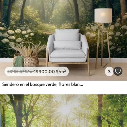
19900
.00
$
/m²
3
33166
.67
$
/m²
Sendero en el bosque verde, flores blancas, luz del sol, dibujo estilo acrílico