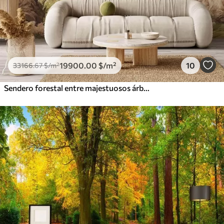
19900
.00
$
/m²
10
33166
.67
$
/m²
Sendero forestal entre majestuosos árboles en estilo acuarela