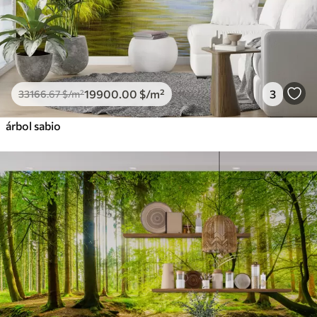
19900
.00
$
/m²
3
33166
.67
$
/m²
árbol sabio