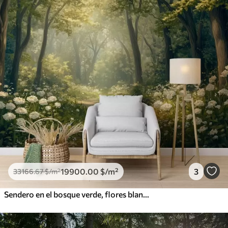
19900
.00
$
/m²
3
33166
.67
$
/m²
Sendero en el bosque verde, flores blancas, luz del sol, dibujo estilo acrílico