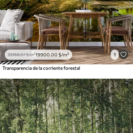
19900
.00
$
/m²
1
33166
.67
$
/m²
Transparencia de la corriente forestal