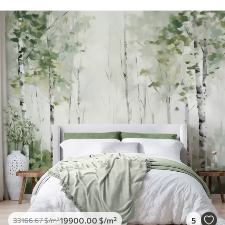
19900
.00
$
/m²
5
33166
.67
$
/m²