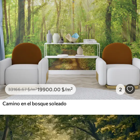
19900
.00
$
/m²
2
33166
.67
$
/m²
Camino en el bosque soleado