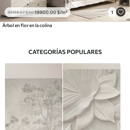
19900
.00
$
/m²
1
33166
.67
$
/m²
Árbol en flor en la colina
CATEGORÍAS POPULARES