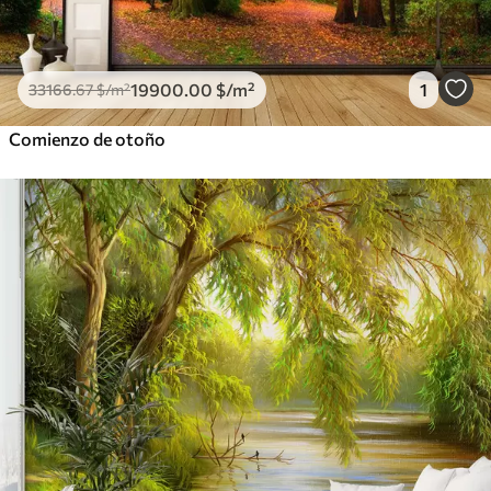
19900
.00
$
/m²
1
33166
.67
$
/m²
Comienzo de otoño