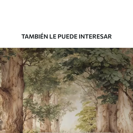
Premium
39833
.33
23900
.00
$
/m²
TAMBIÉN LE PUEDE INTERESAR
Vinilo Premium
43816
.67
26290
.00
$
/m²