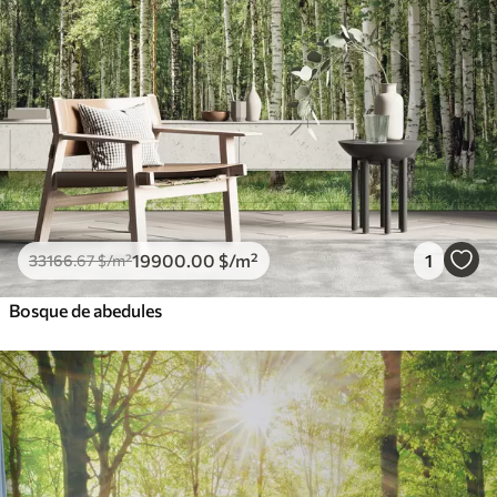
19900
.00
$
/m²
1
33166
.67
$
/m²
Bosque de abedules