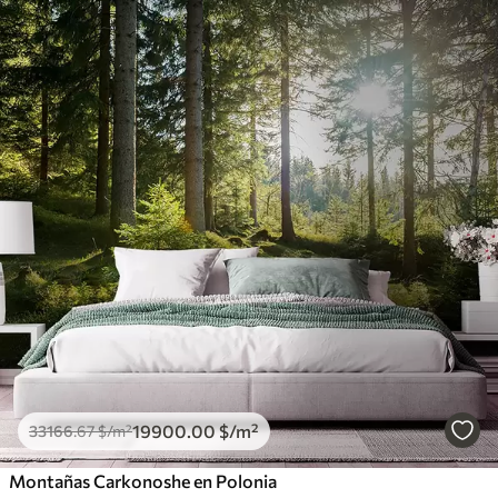
19900
.00
$
/m²
33166
.67
$
/m²
Montañas Carkonoshe en Polonia