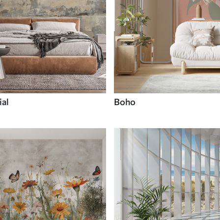
ial
Boho