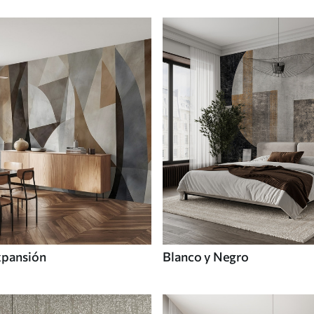
xpansión
Blanco y Negro