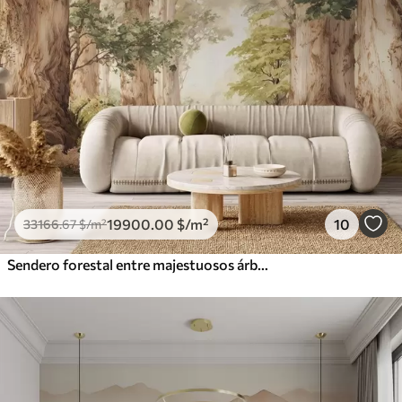
19900
.00
$
/m²
10
33166
.67
$
/m²
Sendero forestal entre majestuosos árboles en estilo acuarela