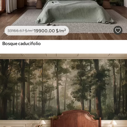
19900
.00
$
/m²
33166
.67
$
/m²
Bosque caducifolio