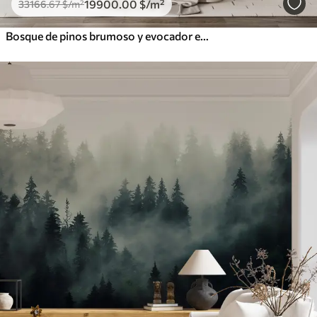
19900
.00
$
/m²
33166
.67
$
/m²
Bosque de pinos brumoso y evocador en las montañas