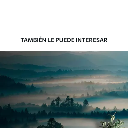
33166
.67
19900
.00
$
/m²
Premium
39833
.33
23900
.00
$
/m²
TAMBIÉN LE PUEDE INTERESAR
Vinilo Premium
43816
.67
26290
.00
$
/m²