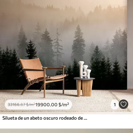
19900
.00
$
/m²
1
33166
.67
$
/m²
Silueta de un abeto oscuro rodeado de niebla