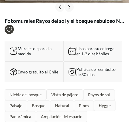
Fotomurales Rayos del sol y el bosque nebuloso Nr.
u73864
Murales de pared a
Listo para su entrega
medida
en 1-3 días hábiles.
Política de reembolso
Envío gratuito al Chile
de 30 días
Niebla del bosque
Vista de pájaro
Rayos de sol
Paisaje
Bosque
Natural
Pinos
Hygge
Panorámica
Ampliación del espacio