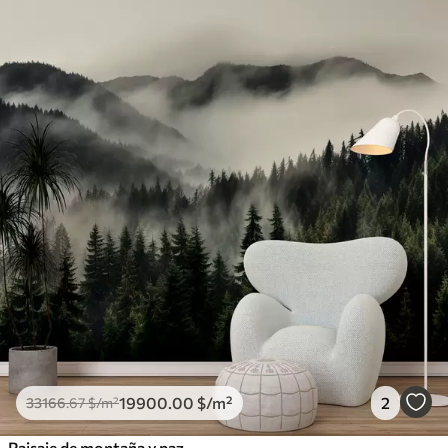
19900
.00
$
/m²
2
33166
.67
$
/m²
Paisaje de montaña y paz