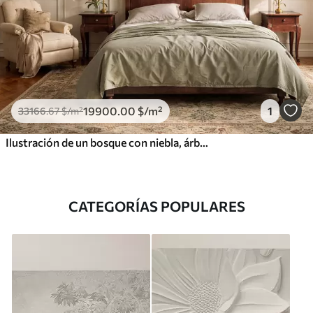
19900
.00
$
/m²
1
33166
.67
$
/m²
Ilustración de un bosque con niebla, árboles altos y un sendero.
CATEGORÍAS POPULARES