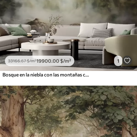
19900
.00
$
/m²
1
33166
.67
$
/m²
Bosque en la niebla con las montañas como telón de fondo