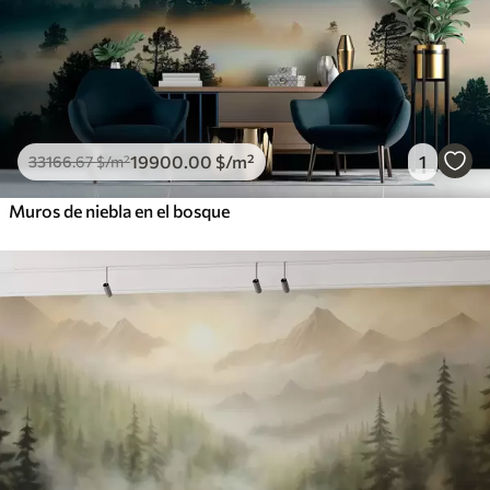
19900
.00
$
/m²
1
33166
.67
$
/m²
Muros de niebla en el bosque