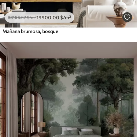
19900
.00
$
/m²
33166
.67
$
/m²
Mañana brumosa, bosque