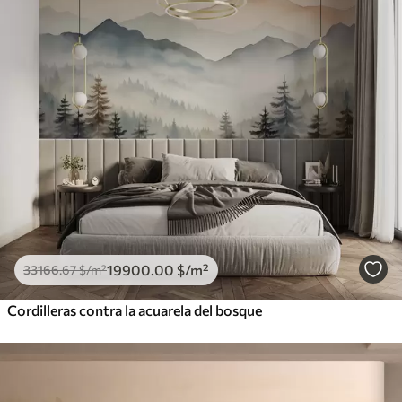
19900
.00
$
/m²
33166
.67
$
/m²
Cordilleras contra la acuarela del bosque