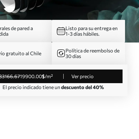
ales de pared a
Listo para su entrega en
dida
1-3 días hábiles.
Política de reembolso de
ío gratuito al Chile
30 días
33166
.67
19900
.00
$
/m²
Ver precio
El precio indicado tiene un
descuento del 40%