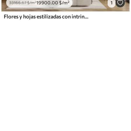
19900
.00
$
/m²
1
33166
.67
$
/m²
Flores y hojas estilizadas con intrincadas líneas en tonos verde azulado y amarillo sobre fondo oscuro