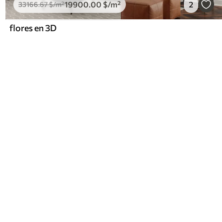
19900
.00
$
/m²
2
33166
.67
$
/m²
flores en 3D