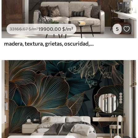
19900
.00
$
/m²
5
33166
.67
$
/m²
madera, textura, grietas, oscuridad, corteza, superficie