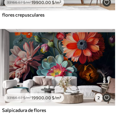
19900
.00
$
/m²
33166
.67
$
/m²
flores crepusculares
19900
.00
$
/m²
2
33166
.67
$
/m²
Salpicadura de flores