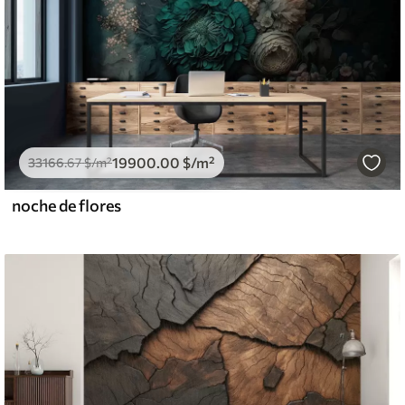
19900
.00
$
/m²
33166
.67
$
/m²
noche de flores