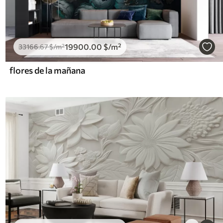
19900
.00
$
/m²
33166
.67
$
/m²
flores de la mañana