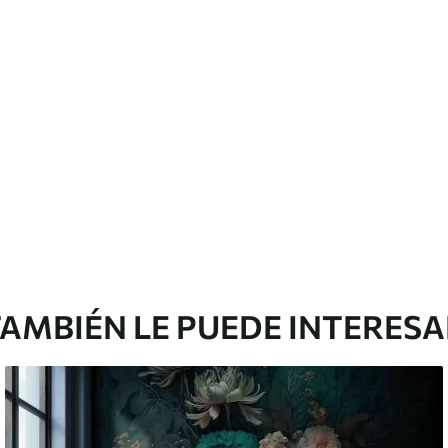
licación con solapamiento.
Vinilo Premium
43816
.67
m²
26290
.00
$
/m²
AMBIÉN LE PUEDE INTERES