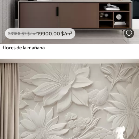
19900
.00
$
/m²
33166
.67
$
/m²
flores de la mañana