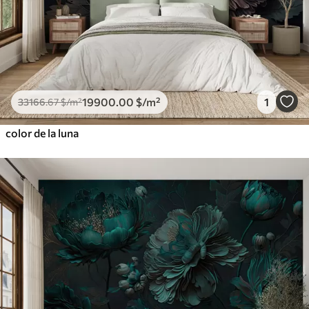
19900
.00
$
/m²
1
33166
.67
$
/m²
color de la luna