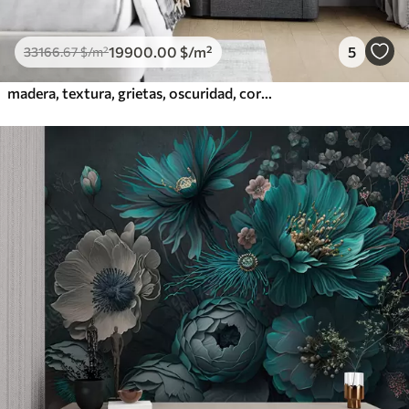
19900
.00
$
/m²
5
33166
.67
$
/m²
madera, textura, grietas, oscuridad, corteza, superficie