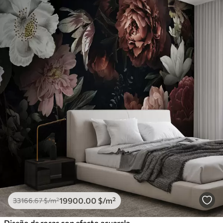
19900
.00
$
/m²
33166
.67
$
/m²
Diseño de rosas con efecto acuarela