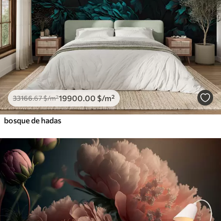
19900
.00
$
/m²
33166
.67
$
/m²
bosque de hadas