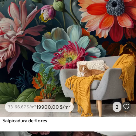
19900
.00
$
/m²
2
33166
.67
$
/m²
Salpicadura de flores