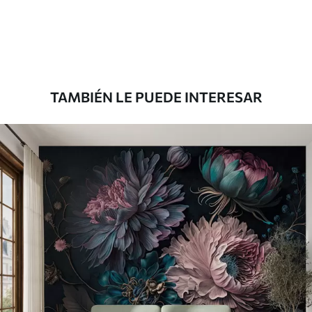
33166
.67
19900
.00
$
/m²
Premium
39833
.33
23900
.00
$
/m²
TAMBIÉN LE PUEDE INTERESAR
Vinilo Premium
43816
.67
26290
.00
$
/m²