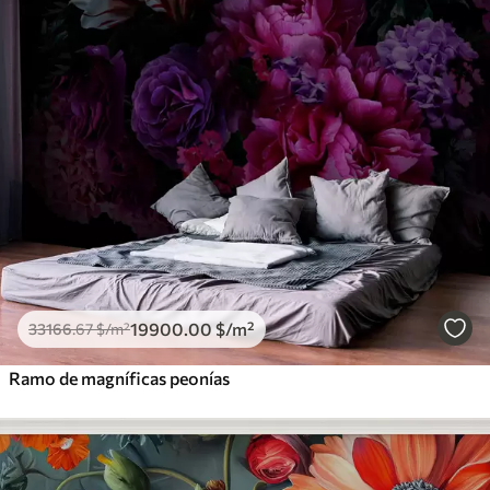
19900
.00
$
/m²
33166
.67
$
/m²
Ramo de magníficas peonías