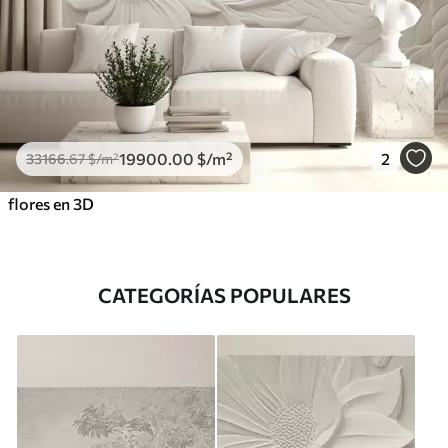
19900
.00
$
/m²
2
33166
.67
$
/m²
flores en 3D
CATEGORÍAS POPULARES