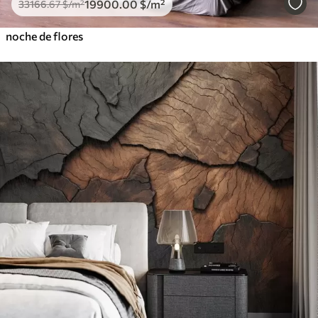
19900
.00
$
/m²
33166
.67
$
/m²
noche de flores