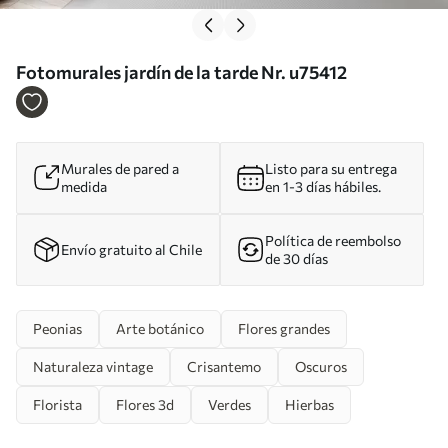
Fotomurales jardín de la tarde Nr. u75412
Murales de pared a
Listo para su entrega
medida
en 1-3 días hábiles.
Política de reembolso
Envío gratuito al Chile
de 30 días
Peonias
Arte botánico
Flores grandes
Naturaleza vintage
Crisantemo
Oscuros
Florista
Flores 3d
Verdes
Hierbas