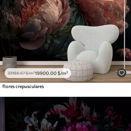
19900
.00
$
/m²
33166
.67
$
/m²
flores crepusculares