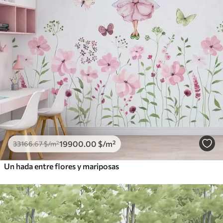
19900
.00
$
/m²
33166
.67
$
/m²
Un hada entre flores y mariposas