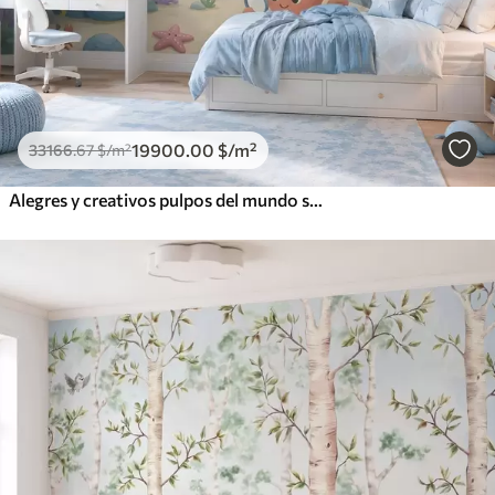
19900
.00
$
/m²
33166
.67
$
/m²
Alegres y creativos pulpos del mundo submarino