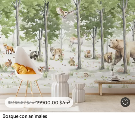
19900
.00
$
/m²
33166
.67
$
/m²
Bosque con animales