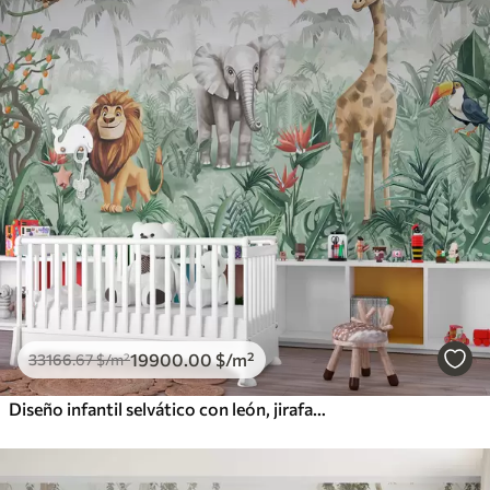
19900
.00
$
/m²
33166
.67
$
/m²
Diseño infantil selvático con león, jirafa, elefante y loros