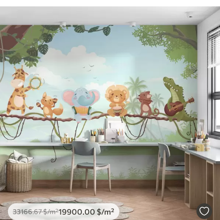
19900
.00
$
/m²
33166
.67
$
/m²