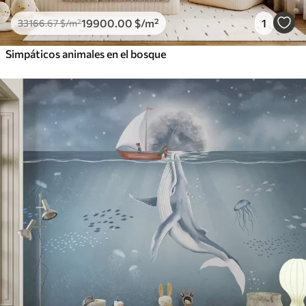
19900
.00
$
/m²
1
33166
.67
$
/m²
Simpáticos animales en el bosque