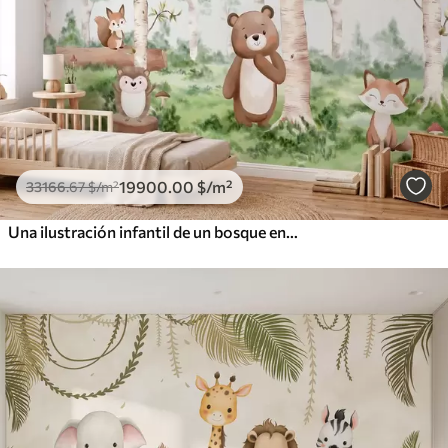
19900
.00
$
/m²
33166
.67
$
/m²
Una ilustración infantil de un bosque en la que aparecen un oso, un zorro y un erizo