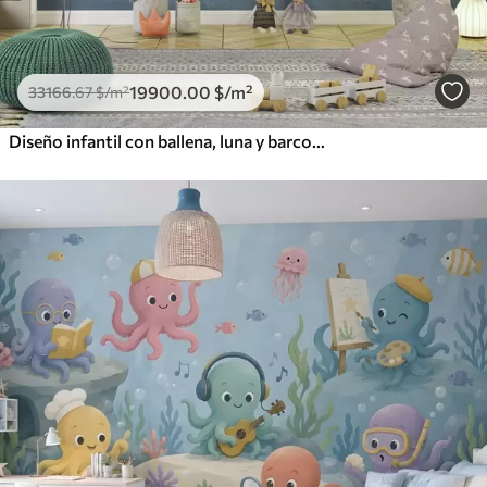
19900
.00
$
/m²
33166
.67
$
/m²
Diseño infantil con ballena, luna y barco con niños