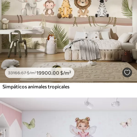
19900
.00
$
/m²
33166
.67
$
/m²
Simpáticos animales tropicales