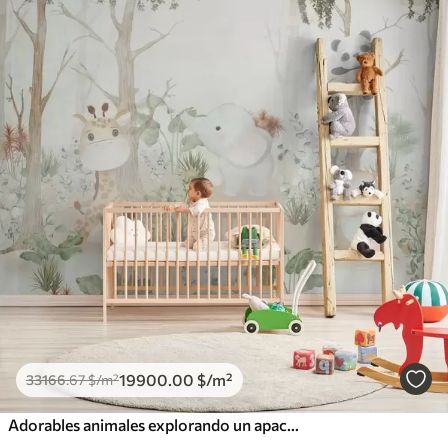
19900
.00
$
/m²
33166
.67
$
/m²
Adorables animales explorando un apacible bosque