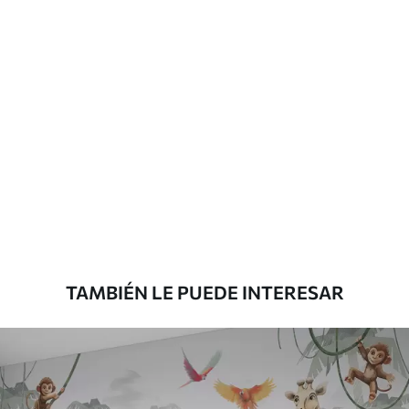
Más de 360 cm de altura: aplicación con
solapamiento.
Materiales disponibles
Estándar
33166
.67
19900
.00
$
/m²
Premium
39833
.33
23900
.00
$
/m²
TAMBIÉN LE PUEDE INTERESAR
Vinilo Premium
43816
.67
26290
.00
$
/m²