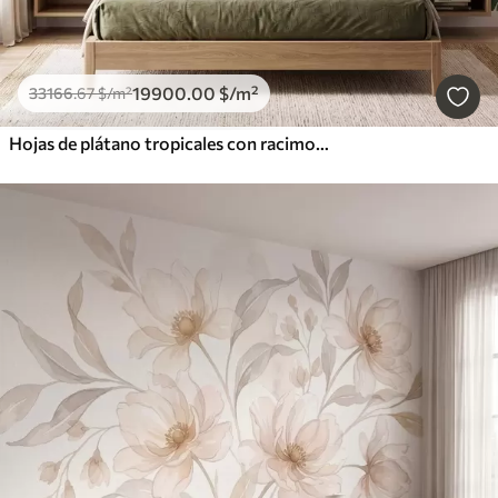
19900
.00
$
/m²
33166
.67
$
/m²
Hojas de plátano tropicales con racimos de bayas de café rojas, estilo acuarela