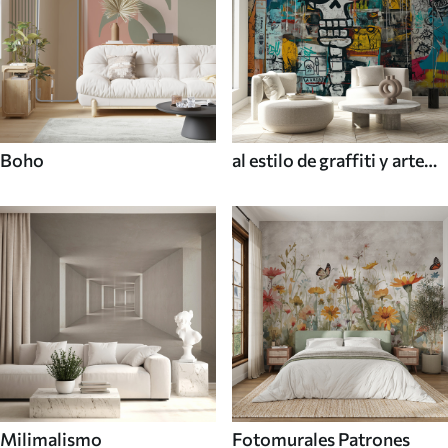
Boho
al estilo de graffiti y arte
callejero
Milimalismo
Fotomurales Patrones