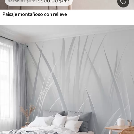
19900
.00
$
/m²
33166
.67
$
/m²
Paisaje montañoso con relieve