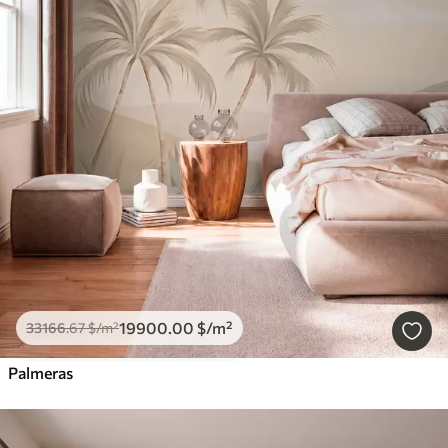
19900
.00
$
/m²
33166
.67
$
/m²
Palmeras