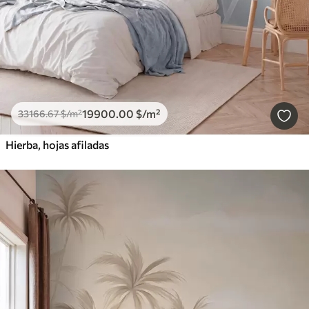
19900
.00
$
/m²
33166
.67
$
/m²
Hierba, hojas afiladas