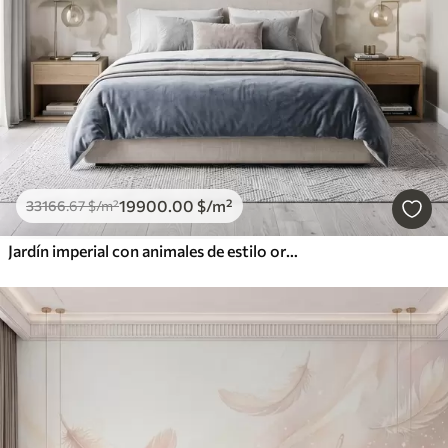
19900
.00
$
/m²
33166
.67
$
/m²
Jardín imperial con animales de estilo oriental: mono, leopardo, tigre, pavo real y garza