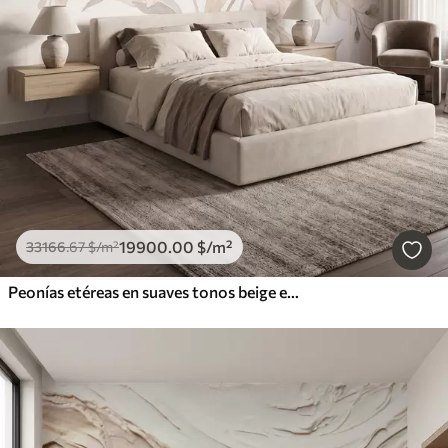
19900
.00
$
/m²
33166
.67
$
/m²
Peonías etéreas en suaves tonos beige empolvado