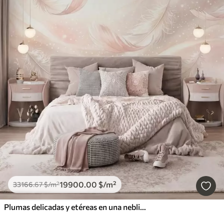
19900
.00
$
/m²
33166
.67
$
/m²
Plumas delicadas y etéreas en una neblina de color rosa melocotón con destellos