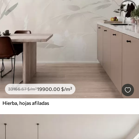
19900
.00
$
/m²
33166
.67
$
/m²
Hierba, hojas afiladas