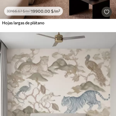
19900
.00
$
/m²
33166
.67
$
/m²
Hojas largas de plátano