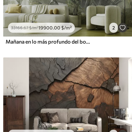
19900
.00
$
/m²
2
33166
.67
$
/m²
Mañana en lo más profundo del bosque