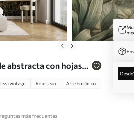
Mur
me
Env
e abstracta con hojas
desde
leza vintage
Rousseau
Arte botánico
reguntas más frecuentes