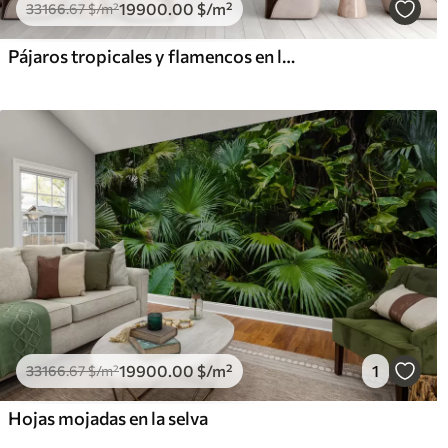
19900
.00
$
/m²
33166
.67
$
/m²
Pájaros tropicales y flamencos en la jungla
19900
.00
$
/m²
1
33166
.67
$
/m²
Hojas mojadas en la selva