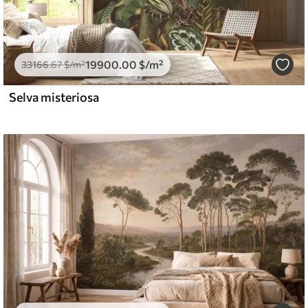
19900
.00
$
/m²
33166
.67
$
/m²
Selva misteriosa