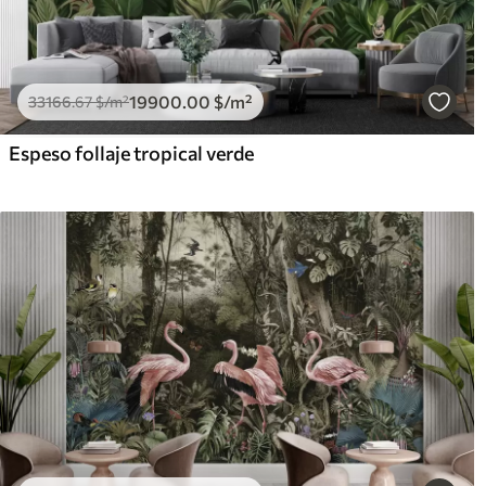
19900
.00
$
/m²
33166
.67
$
/m²
Espeso follaje tropical verde