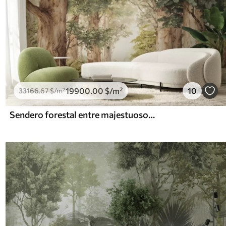
19900
.00
$
/m²
10
33166
.67
$
/m²
Sendero forestal entre majestuosos árboles en estilo acuarela