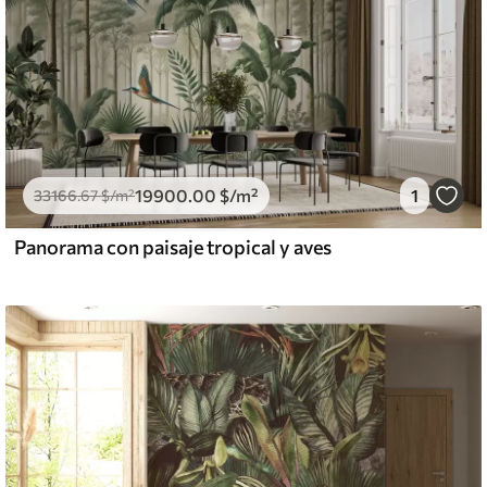
19900
.00
$
/m²
1
33166
.67
$
/m²
Panorama con paisaje tropical y aves