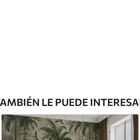
cación sin juntas.
licación con solapamiento.
Vinilo Premium
43816
.67
m²
26290
.00
$
/m²
AMBIÉN LE PUEDE INTERES