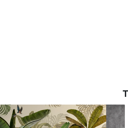
Método de aplicación
Hasta 360 cm de altura: apli
Más de 360 cm de altura: ap
Materiales disponibles
Estándar
Premium
33166
.67
39833
.33
19900
.00
$
/m²
23900
.00
$
/
T