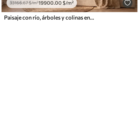
19900
.00
$
/m²
33166
.67
$
/m²
Paisaje con río, árboles y colinas en la lejanía