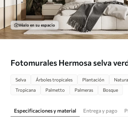
Véalo en su espacio
Fotomurales Hermosa selva verd
tropicales Nr. u96093
Selva
Árboles tropicales
Plantación
Natura
Tropicana
Palmetto
Palmeras
Bosque
Especificaciones y material
Entrega y pago
P