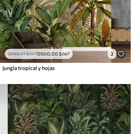
19900
.00
$
/m²
2
33166
.67
$
/m²
Jungla tropical y hojas