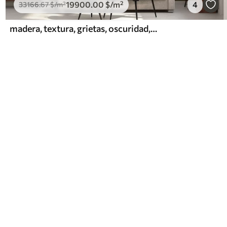
19900
.00
$
/m²
4
33166
.67
$
/m²
madera, textura, grietas, oscuridad, corteza, superficie