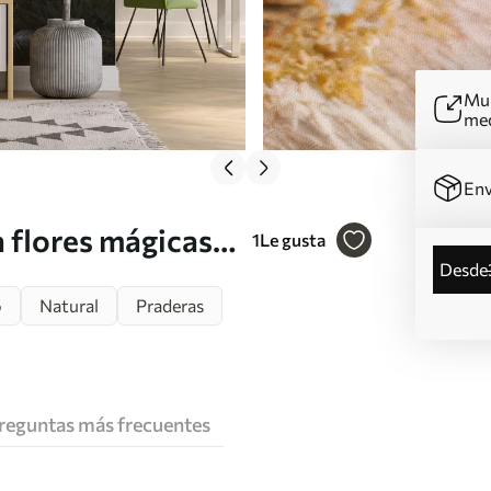
Mur
me
Env
 flores mágicas
1
Le gusta
desde
o
Natural
Praderas
reguntas más frecuentes