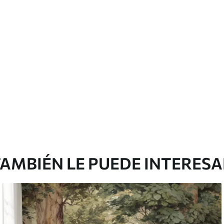
licación con solapamiento.
Vinilo Premium
43816
.67
m²
26290
.00
$
/m²
AMBIÉN LE PUEDE INTERES