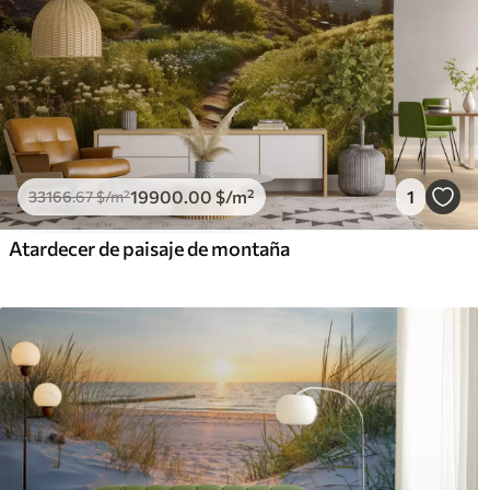
19900
.00
$
/m²
1
33166
.67
$
/m²
Atardecer de paisaje de montaña