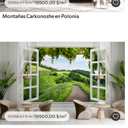
19900
.00
$
/m²
33166
.67
$
/m²
Montañas Carkonoshe en Polonia
19900
.00
$
/m²
33166
.67
$
/m²