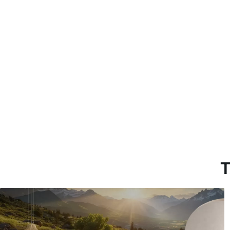
Más de 360 cm de altura: ap
Materiales disponibles
Estándar
Premium
33166
.67
39833
.33
19900
.00
$
/m²
23900
.00
$
/
T