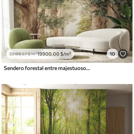
19900
.00
$
/m²
10
33166
.67
$
/m²
Sendero forestal entre majestuosos árboles en estilo acuarela