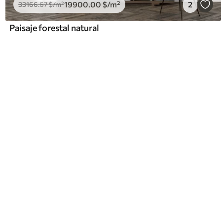
19900
.00
$
/m²
2
33166
.67
$
/m²
Paisaje forestal natural