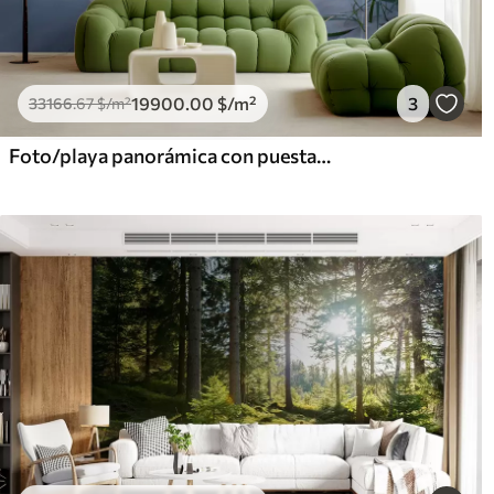
19900
.00
$
/m²
3
33166
.67
$
/m²
Foto/playa panorámica con puesta de sol