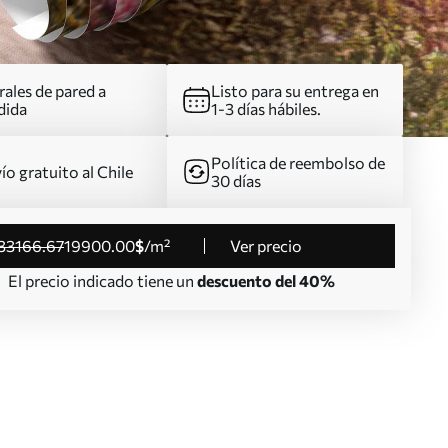
ales de pared a
Listo para su entrega en
dida
1-3 días hábiles.
Política de reembolso de
ío gratuito al Chile
30 días
33166
.67
19900
.00
$
/m²
Ver precio
El precio indicado tiene un
descuento del 40%