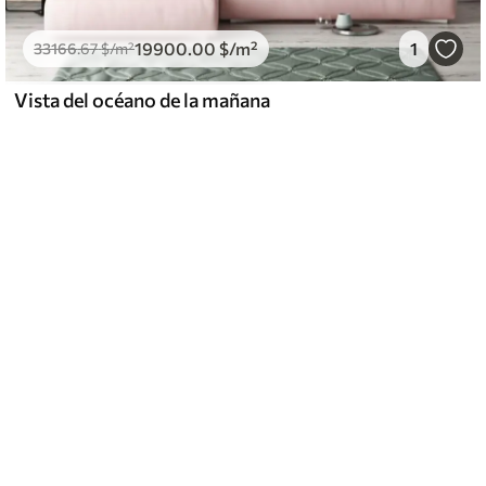
19900
.00
$
/m²
1
33166
.67
$
/m²
Vista del océano de la mañana