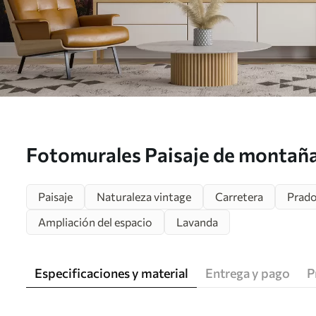
Fotomurales Paisaje de montaña
Nr. u96210
Paisaje
Naturaleza vintage
Carretera
Prad
Ampliación del espacio
Lavanda
Especificaciones y material
Entrega y pago
P