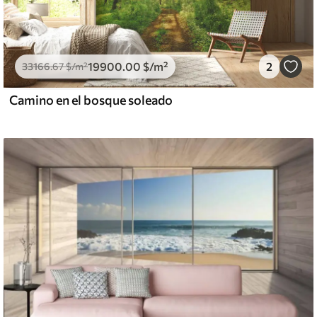
19900
.00
$
/m²
2
33166
.67
$
/m²
Camino en el bosque soleado