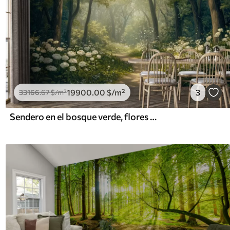
19900
.00
$
/m²
3
33166
.67
$
/m²
Sendero en el bosque verde, flores blancas, luz del sol, dibujo estilo acrílico