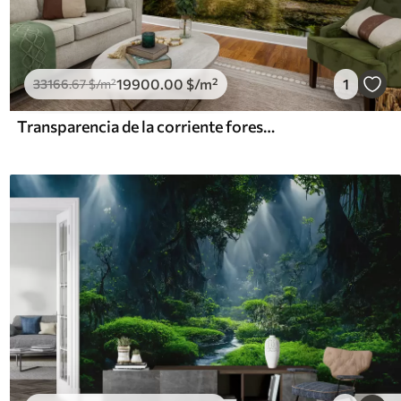
19900
.00
$
/m²
1
33166
.67
$
/m²
Transparencia de la corriente forestal