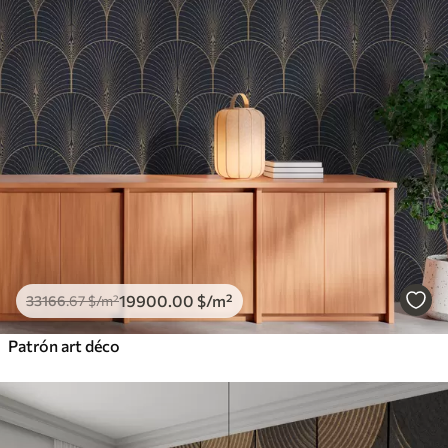
19900
.00
$
/m²
33166
.67
$
/m²
Patrón art déco