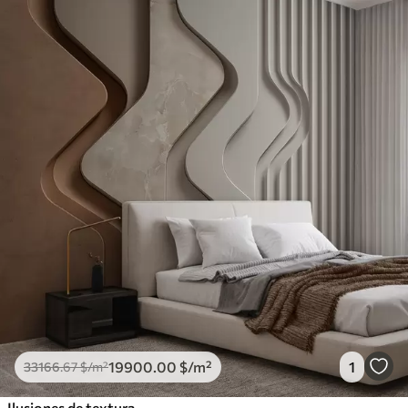
19900
.00
$
/m²
1
33166
.67
$
/m²
Ilusiones de textura