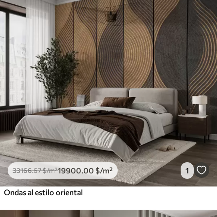
19900
.00
$
/m²
1
33166
.67
$
/m²
Ondas al estilo oriental