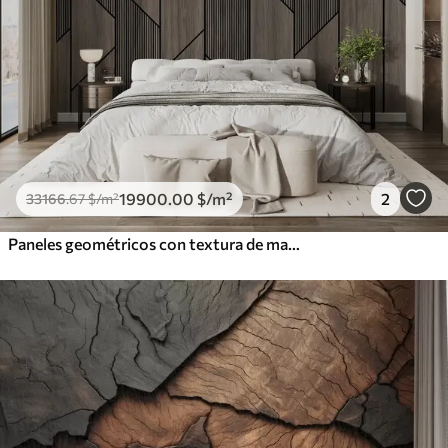
19900
.00
$
/m²
2
33166
.67
$
/m²
Paneles geométricos con textura de madera