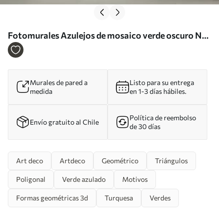
Fotomurales Azulejos de mosaico verde oscuro Nr.
u96289
Murales de pared a
Listo para su entrega
medida
en 1-3 días hábiles.
Política de reembolso
Envío gratuito al Chile
de 30 días
Art deco
Artdeco
Geométrico
Triángulos
Poligonal
Verde azulado
Motivos
Formas geométricas 3d
Turquesa
Verdes