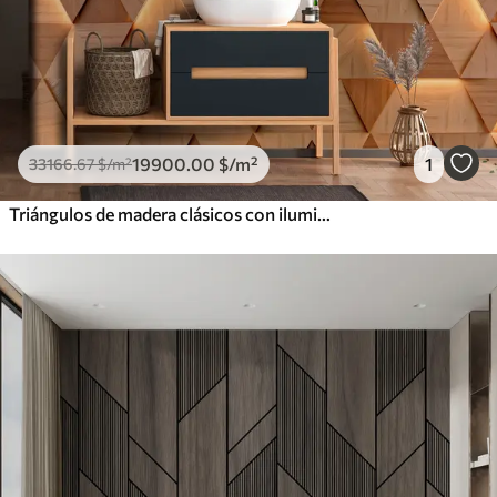
19900
.00
$
/m²
1
33166
.67
$
/m²
Triángulos de madera clásicos con iluminación 3D