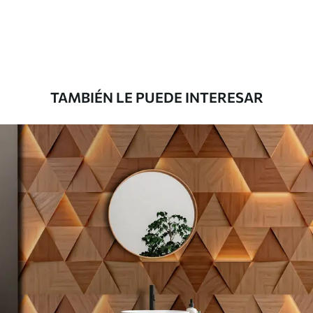
33166
.67
19900
.00
$
/m²
Premium
39833
.33
23900
.00
$
/m²
TAMBIÉN LE PUEDE INTERESAR
Vinilo Premium
43816
.67
26290
.00
$
/m²