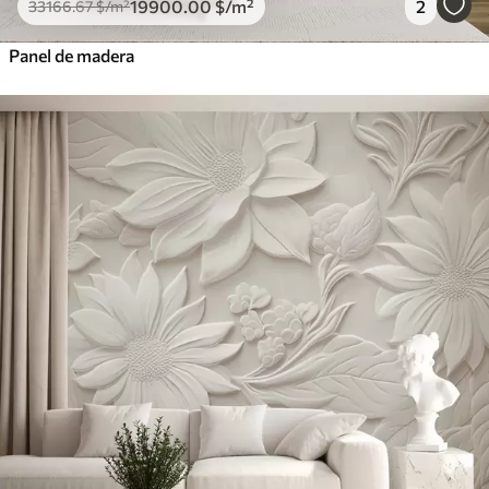
19900
.00
$
/m²
2
33166
.67
$
/m²
Panel de madera