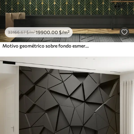
19900
.00
$
/m²
33166
.67
$
/m²
Motivo geométrico sobre fondo esmeralda