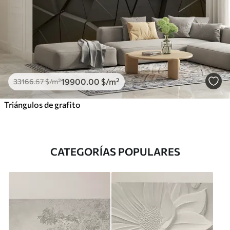
19900
.00
$
/m²
33166
.67
$
/m²
Triángulos de grafito
CATEGORÍAS POPULARES