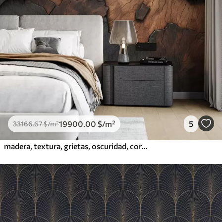
19900
.00
$
/m²
5
33166
.67
$
/m²
madera, textura, grietas, oscuridad, corteza, superficie