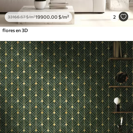
19900
.00
$
/m²
2
33166
.67
$
/m²
flores en 3D