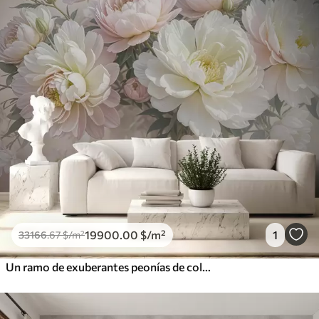
19900
.00
$
/m²
1
33166
.67
$
/m²
Un ramo de exuberantes peonías de colores pastel y otras flores sobre un fondo suave y difuminado