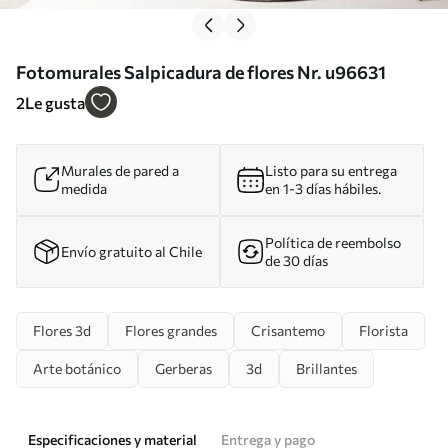
Fotomurales Salpicadura de flores Nr. u96631
2
Le gusta
Murales de pared a
Listo para su entrega
medida
en 1-3 días hábiles.
Política de reembolso
Envío gratuito al Chile
de 30 días
Flores 3d
Flores grandes
Crisantemo
Florista
Arte botánico
Gerberas
3d
Brillantes
Especificaciones y material
Entrega y pago