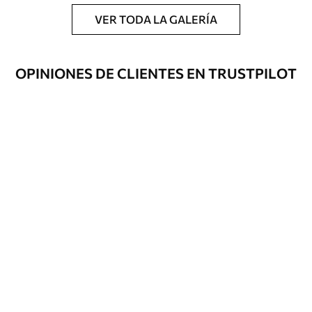
VER TODA LA GALERÍA
Premium
39833
.33
23900
.00
$
/m²
OPINIONES DE CLIENTES EN TRUSTPILOT
Vinilo Premium
43816
.67
26290
.00
$
/m²