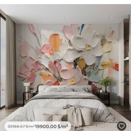
19900
.00
$
/m²
33166
.67
$
/m²