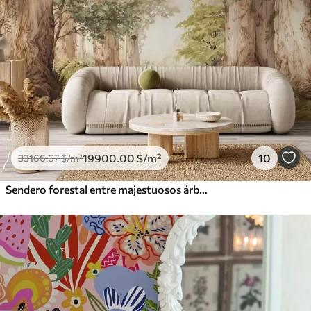
19900
.00
$
/m²
10
33166
.67
$
/m²
Sendero forestal entre majestuosos árboles en estilo acuarela