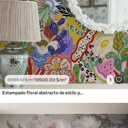
19900
.00
$
/m²
1
33166
.67
$
/m²
Estampado floral abstracto de estilo pop art