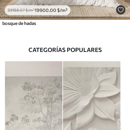
19900
.00
$
/m²
33166
.67
$
/m²
bosque de hadas
CATEGORÍAS POPULARES