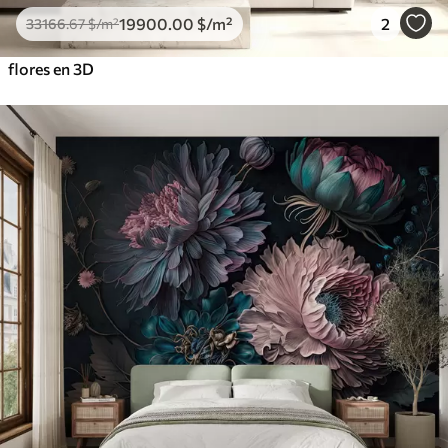
19900
.00
$
/m²
2
33166
.67
$
/m²
flores en 3D