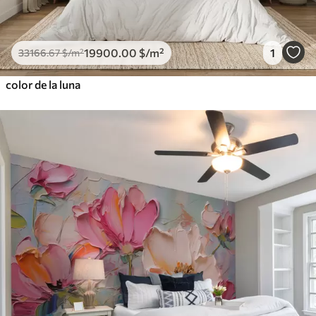
19900
.00
$
/m²
1
33166
.67
$
/m²
color de la luna