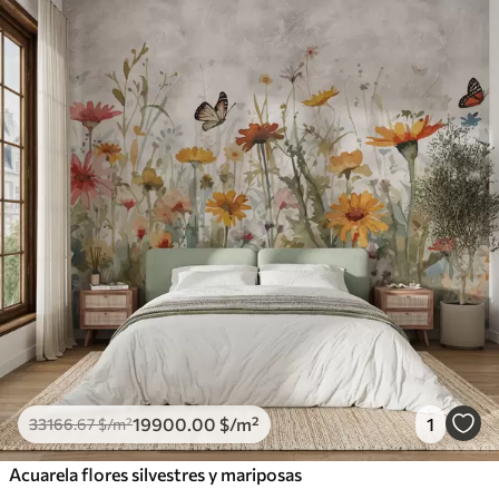
19900
.00
$
/m²
1
33166
.67
$
/m²
Acuarela flores silvestres y mariposas