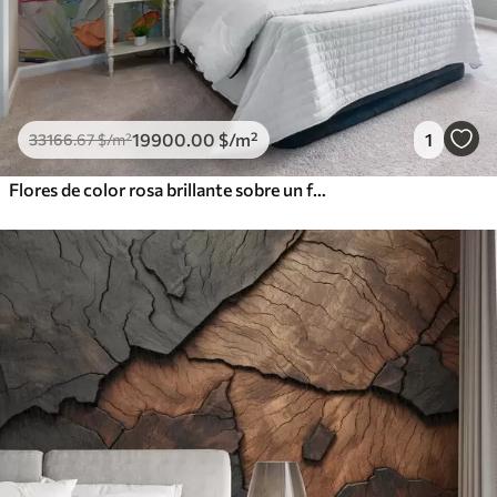
19900
.00
$
/m²
1
33166
.67
$
/m²
Flores de color rosa brillante sobre un fondo gris azulado claro