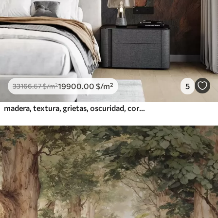
19900
.00
$
/m²
5
33166
.67
$
/m²
madera, textura, grietas, oscuridad, corteza, superficie