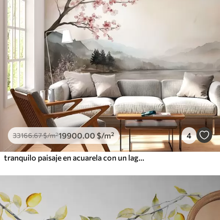
19900
.00
$
/m²
4
33166
.67
$
/m²
tranquilo paisaje en acuarela con un lago y un árbol en flor