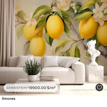
19900
.00
$
/m²
33166
.67
$
/m²
limones