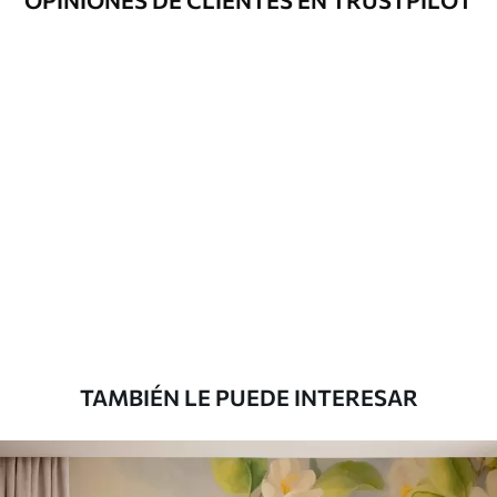
OPINIONES DE CLIENTES EN TRUSTPILOT
Método de
Hasta 360 cm de altura: aplicación sin
aplicación
juntas.
Más de 360 cm de altura: aplicación con
solapamiento.
Materiales disponibles
Estándar
33166
.67
19900
.00
$
/m²
Premium
39833
.33
23900
.00
$
/m²
TAMBIÉN LE PUEDE INTERESAR
Vinilo Premium
43816
.67
26290
.00
$
/m²