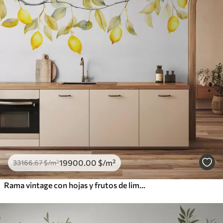
19900
.00
$
/m²
33166
.67
$
/m²
Rama vintage con hojas y frutos de limones acuarela