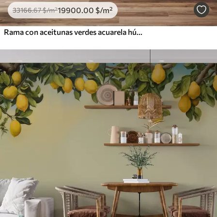
19900
.00
$
/m²
33166
.67
$
/m²
Rama con aceitunas verdes acuarela húmeda