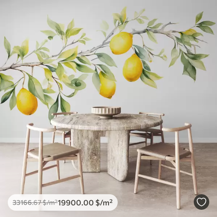
19900
.00
$
/m²
33166
.67
$
/m²