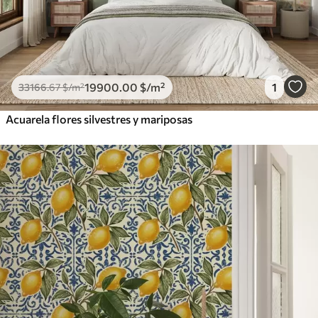
19900
.00
$
/m²
1
33166
.67
$
/m²
Acuarela flores silvestres y mariposas