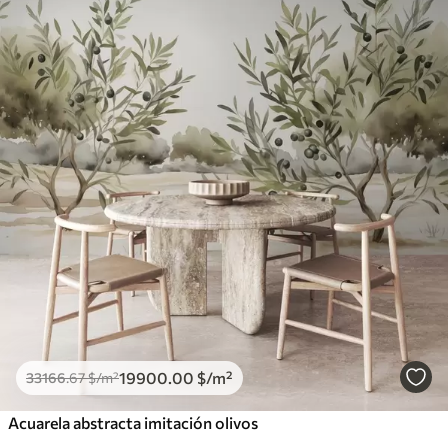
19900
.00
$
/m²
33166
.67
$
/m²
Acuarela abstracta imitación olivos