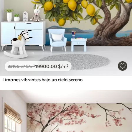
19900
.00
$
/m²
33166
.67
$
/m²
Limones vibrantes bajo un cielo sereno