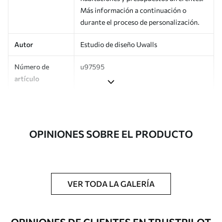
Más información a continuación o
durante el proceso de personalización.
Autor
Estudio de diseño Uwalls
Número de
u97595
artículo
Producción
Impreso bajo pedido y entregado en
rollos de hasta 50 cm de ancho.
OPINIONES SOBRE EL PRODUCTO
Adicionalmente
Disponible con recubrimiento de barniz
y/o adhesivo para empapelar.
Limpieza
Se puede limpiar suavemente con una
esponja suave. Los murales de pared con
VER TODA LA GALERÍA
recubrimiento de barniz pueden
limpiarse con agua.