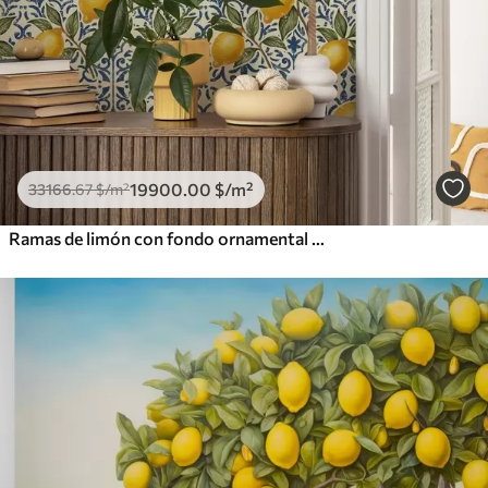
19900
.00
$
/m²
33166
.67
$
/m²
Ramas de limón con fondo ornamental azul