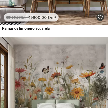
19900
.00
$
/m²
33166
.67
$
/m²
Ramas de limonero acuarela