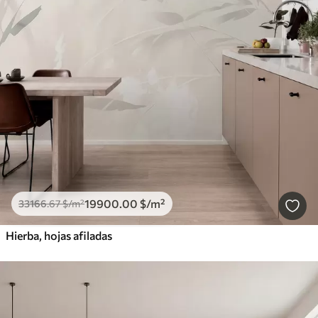
19900
.00
$
/m²
33166
.67
$
/m²
Hierba, hojas afiladas