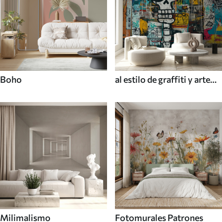
Boho
al estilo de graffiti y arte
callejero
Milimalismo
Fotomurales Patrones