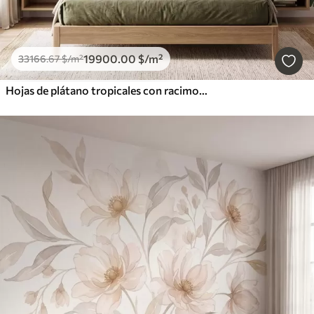
19900
.00
$
/m²
33166
.67
$
/m²
Hojas de plátano tropicales con racimos de bayas de café rojas, estilo acuarela