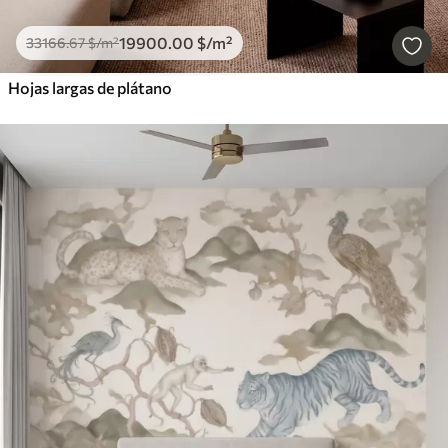
19900
.00
$
/m²
33166
.67
$
/m²
Hojas largas de plátano