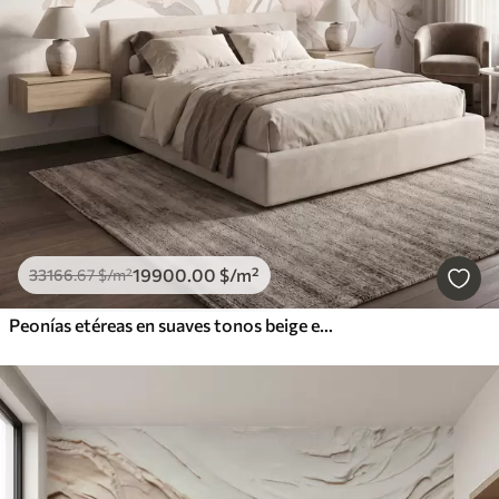
19900
.00
$
/m²
33166
.67
$
/m²
Peonías etéreas en suaves tonos beige empolvado