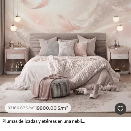
19900
.00
$
/m²
33166
.67
$
/m²
Plumas delicadas y etéreas en una neblina de color rosa melocotón con destellos