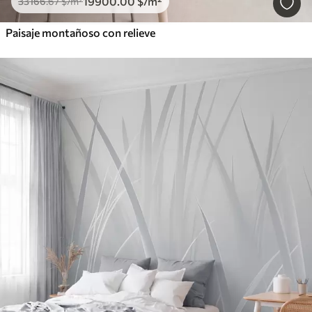
19900
.00
$
/m²
33166
.67
$
/m²
Paisaje montañoso con relieve