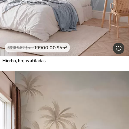
19900
.00
$
/m²
33166
.67
$
/m²
Hierba, hojas afiladas