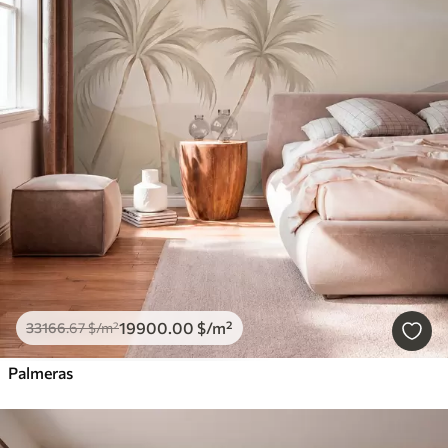
19900
.00
$
/m²
33166
.67
$
/m²
Palmeras