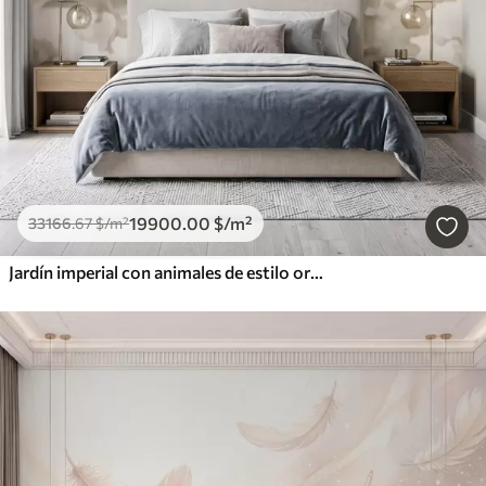
19900
.00
$
/m²
33166
.67
$
/m²
Jardín imperial con animales de estilo oriental: mono, leopardo, tigre, pavo real y garza