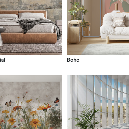
ial
Boho