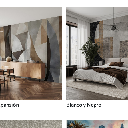
xpansión
Blanco y Negro