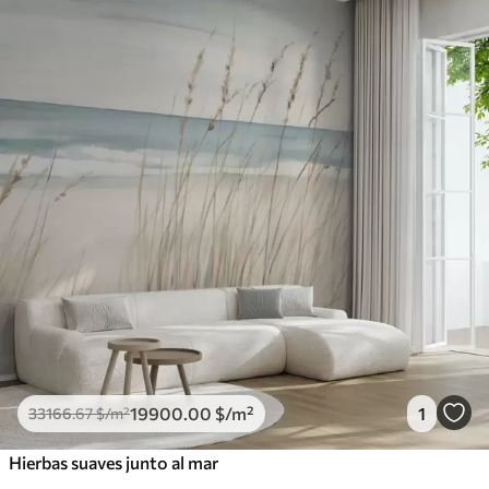
19900
.00
$
/m²
1
33166
.67
$
/m²
Hierbas suaves junto al mar