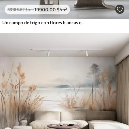
19900
.00
$
/m²
33166
.67
$
/m²
Un campo de trigo con flores blancas en primer plano, una playa y el océano al fondo, colores pastel neutros apagados