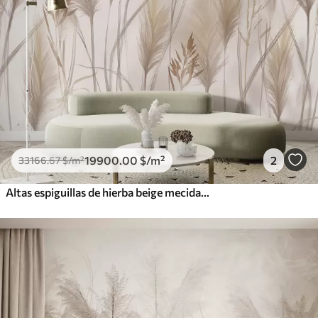
19900
.00
$
/m²
2
33166
.67
$
/m²
Altas espiguillas de hierba beige mecidas por el viento sobre un fondo suave y claro