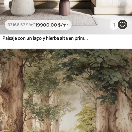
19900
.00
$
/m²
1
33166
.67
$
/m²
Paisaje con un lago y hierba alta en primer plano, montañas al fondo, colores suaves, textura