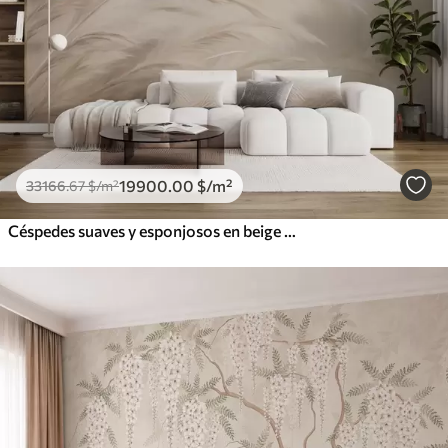
19900
.00
$
/m²
33166
.67
$
/m²
Céspedes suaves y esponjosos en beige y gris