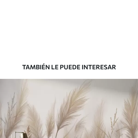
Materiales disponibles
Estándar
33166
.67
19900
.00
$
/m²
Premium
39833
.33
23900
.00
$
/m²
TAMBIÉN LE PUEDE INTERESAR
Vinilo Premium
43816
.67
26290
.00
$
/m²