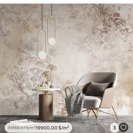
19900
.00
$
/m²
3
33166
.67
$
/m²