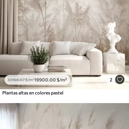
19900
.00
$
/m²
2
33166
.67
$
/m²
Plantas altas en colores pastel