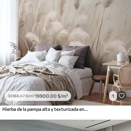
19900
.00
$
/m²
1
33166
.67
$
/m²
Hierba de la pampa alta y texturizada en tonos suaves, cálidos y neutros, con un fondo difuminado y claro.