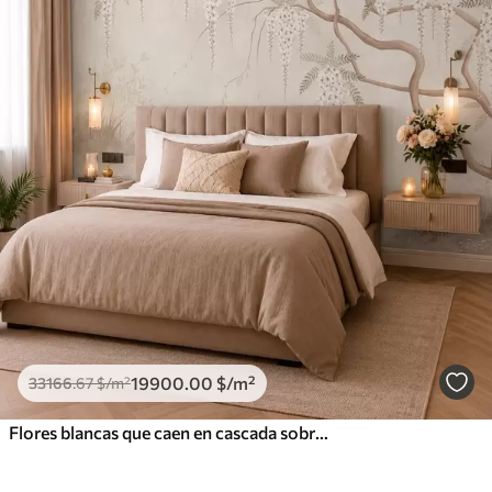
19900
.00
$
/m²
33166
.67
$
/m²
Flores blancas que caen en cascada sobre aguas tranquilas