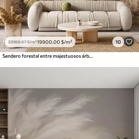
19900
.00
$
/m²
10
33166
.67
$
/m²
Sendero forestal entre majestuosos árboles en estilo acuarela