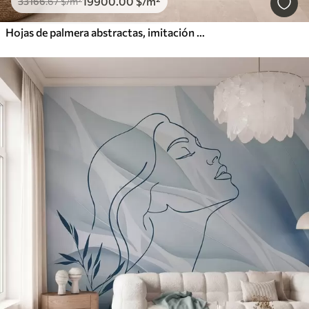
19900
.00
$
/m²
33166
.67
$
/m²
Hojas de palmera abstractas, imitación de pintura