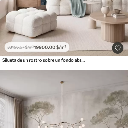
19900
.00
$
/m²
33166
.67
$
/m²
Silueta de un rostro sobre un fondo abstracto