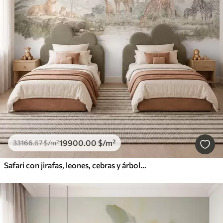
19900
.00
$
/m²
33166
.67
$
/m²
Safari con jirafas, leones, cebras y árboles tropicales