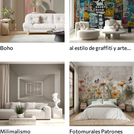
Boho
al estilo de graffiti y arte
callejero
Milimalismo
Fotomurales Patrones