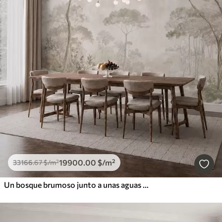
19900
.00
$
/m²
33166
.67
$
/m²
Un bosque brumoso junto a unas aguas tranquilas, en suaves tonos pastel naturales