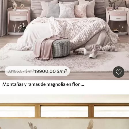
19900
.00
$
/m²
33166
.67
$
/m²
Montañas y ramas de magnolia en flor de color rosa, paisaje con textura