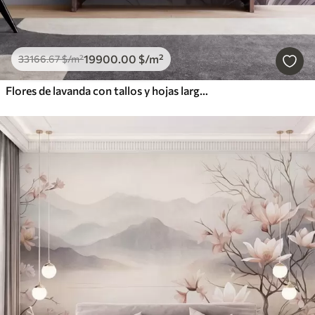
19900
.00
$
/m²
33166
.67
$
/m²
Flores de lavanda con tallos y hojas largos, obra de arte con una textura suave en tonos pastel