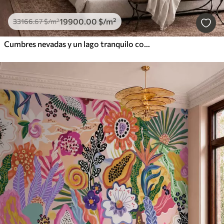
19900
.00
$
/m²
33166
.67
$
/m²
Cumbres nevadas y un lago tranquilo con un reflejo como un espejo