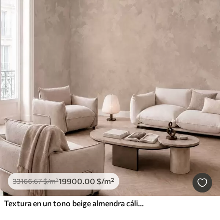
19900
.00
$
/m²
33166
.67
$
/m²
Textura en un tono beige almendra cálido con suaves transiciones tonales naturales