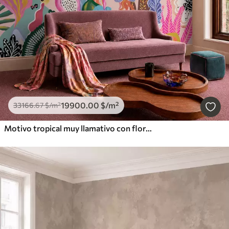
19900
.00
$
/m²
33166
.67
$
/m²
Motivo tropical muy llamativo con flores, hojas y frutas de colores vivos