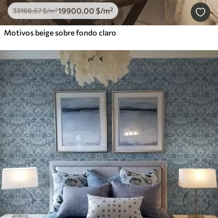
19900
.00
$
/m²
33166
.67
$
/m²
Motivos beige sobre fondo claro