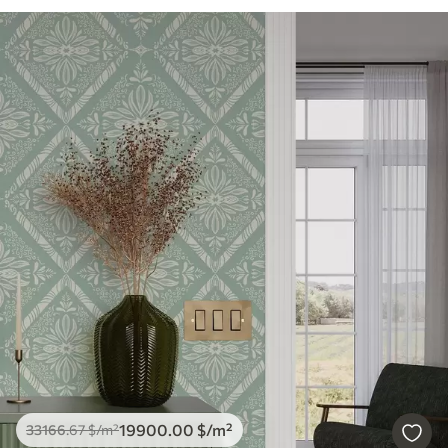
19900
.00
$
/m²
33166
.67
$
/m²