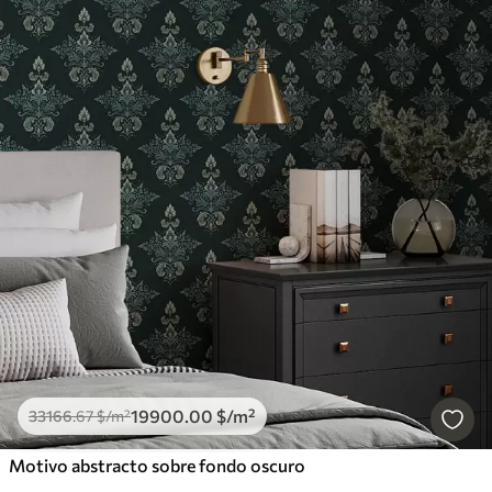
19900
.00
$
/m²
33166
.67
$
/m²
Motivo abstracto sobre fondo oscuro