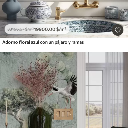
19900
.00
$
/m²
33166
.67
$
/m²
Adorno floral azul con un pájaro y ramas