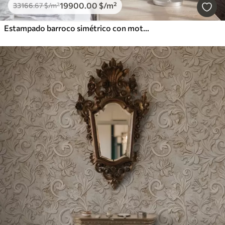
19900
.00
$
/m²
33166
.67
$
/m²
Estampado barroco simétrico con motivos florales