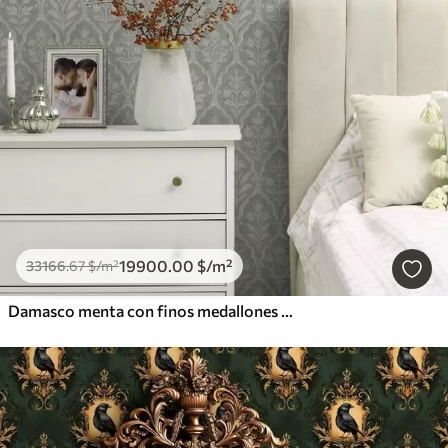
19900
.00
$
/m²
33166
.67
$
/m²
Damasco menta con finos medallones florales