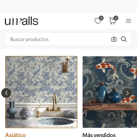
0
0
Asiático
Más vendidos