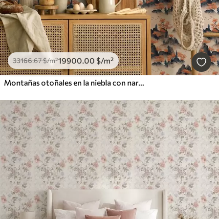
19900
.00
$
/m²
33166
.67
$
/m²
Montañas otoñales en la niebla con naranjos y pájaros