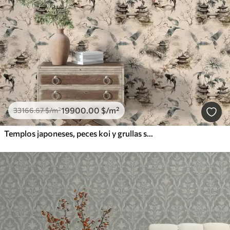
19900
.00
$
/m²
33166
.67
$
/m²
Templos japoneses, peces koi y grullas sobre un fondo suave