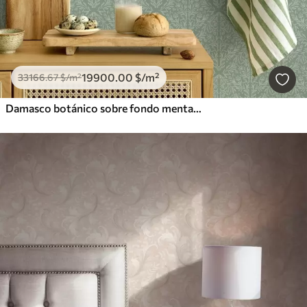
19900
.00
$
/m²
33166
.67
$
/m²
Damasco botánico sobre fondo menta-oliva