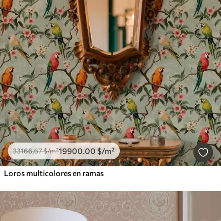
19900
.00
$
/m²
33166
.67
$
/m²
Loros multicolores en ramas