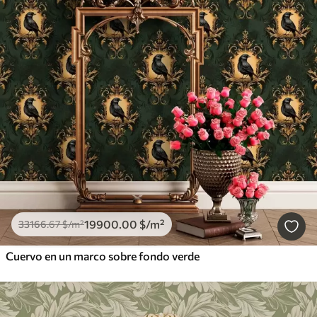
19900
.00
$
/m²
33166
.67
$
/m²
Cuervo en un marco sobre fondo verde