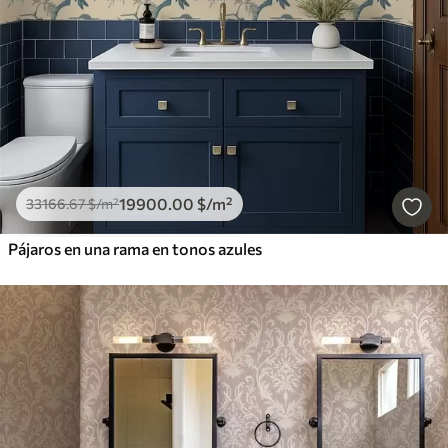
19900
.00
$
/m²
33166
.67
$
/m²
Pájaros en una rama en tonos azules