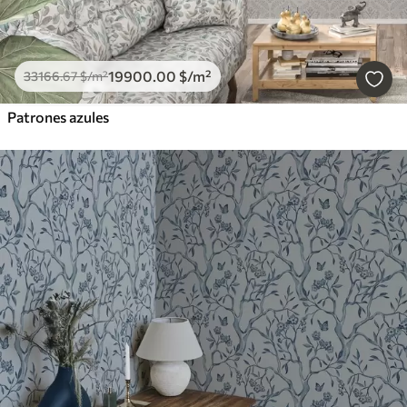
19900
.00
$
/m²
33166
.67
$
/m²
Patrones azules