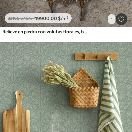
19900
.00
$
/m²
33166
.67
$
/m²
1
Relieve en piedra con volutas florales, beige vintage