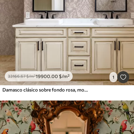
19900
.00
$
/m²
33166
.67
$
/m²
1
Damasco clásico sobre fondo rosa, motivo barroco