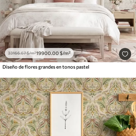
19900
.00
$
/m²
33166
.67
$
/m²
Diseño de flores grandes en tonos pastel