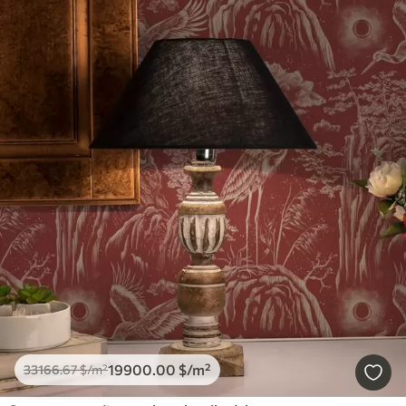
19900
.00
$
/m²
33166
.67
$
/m²