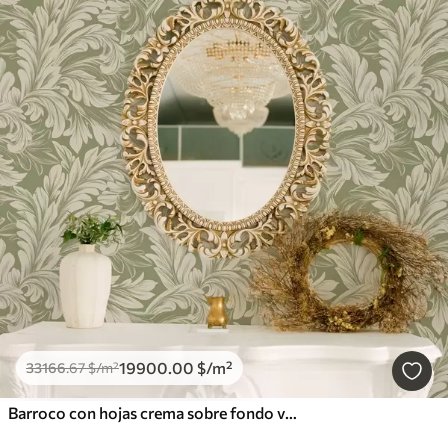
19900
.00
$
/m²
33166
.67
$
/m²
Barroco con hojas crema sobre fondo verde