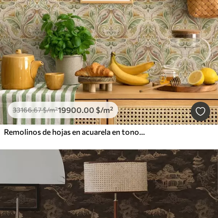
19900
.00
$
/m²
33166
.67
$
/m²
Remolinos de hojas en acuarela en tonos verdes y ocres cálidos