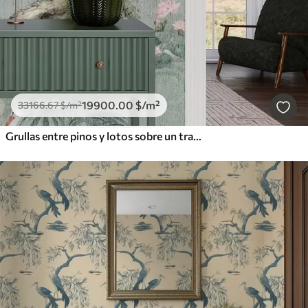
19900
.00
$
/m²
33166
.67
$
/m²
Grullas entre pinos y lotos sobre un tranquilo fondo verde