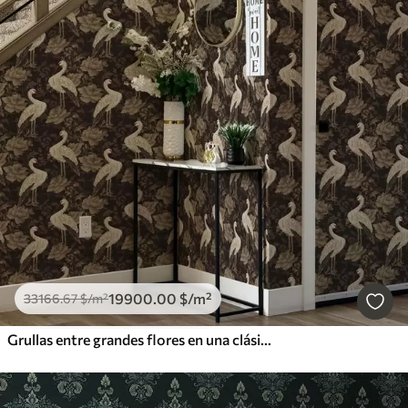
19900
.00
$
/m²
33166
.67
$
/m²
Grullas entre grandes flores en una clásica paleta pastel