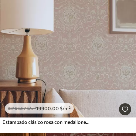
19900
.00
$
/m²
33166
.67
$
/m²
Estampado clásico rosa con medallones y flores