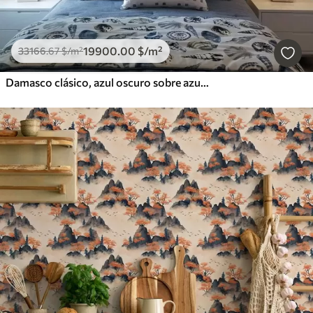
19900
.00
$
/m²
33166
.67
$
/m²
Damasco clásico, azul oscuro sobre azul claro