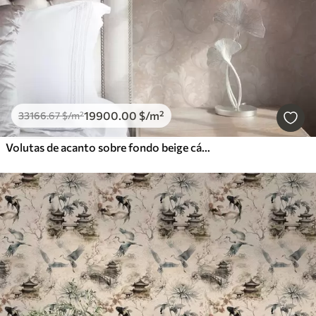
19900
.00
$
/m²
33166
.67
$
/m²
Volutas de acanto sobre fondo beige cálido