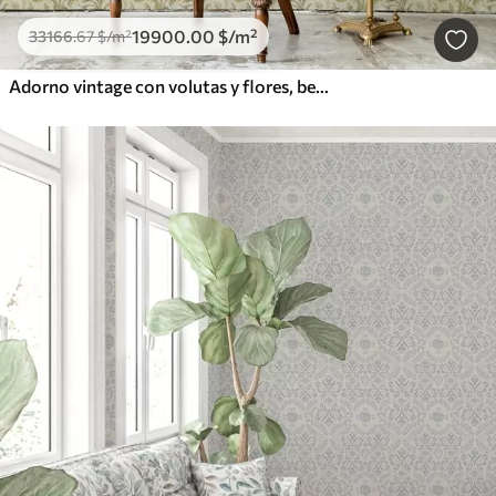
19900
.00
$
/m²
33166
.67
$
/m²
Adorno vintage con volutas y flores, beige y oliva