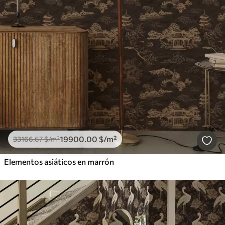
19900
.00
$
/m²
33166
.67
$
/m²
Elementos asiáticos en marrón