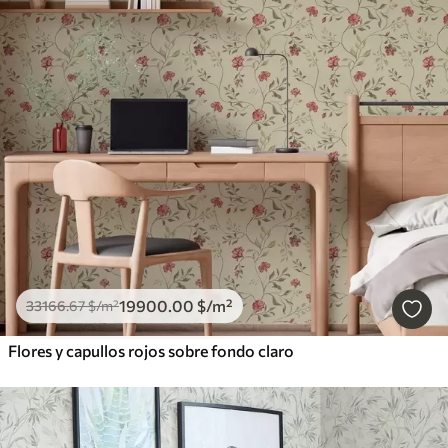
19900
.00
$
/m²
33166
.67
$
/m²
Flores y capullos rojos sobre fondo claro