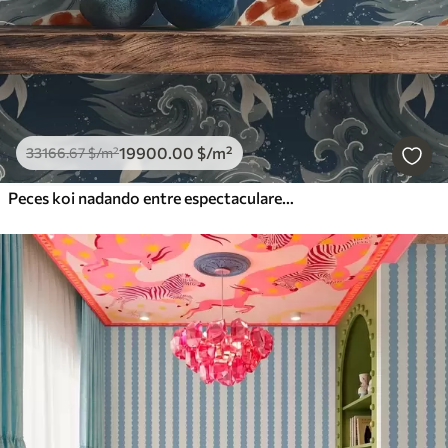
19900
.00
$
/m²
33166
.67
$
/m²
Peces koi nadando entre espectaculares olas oceánicas