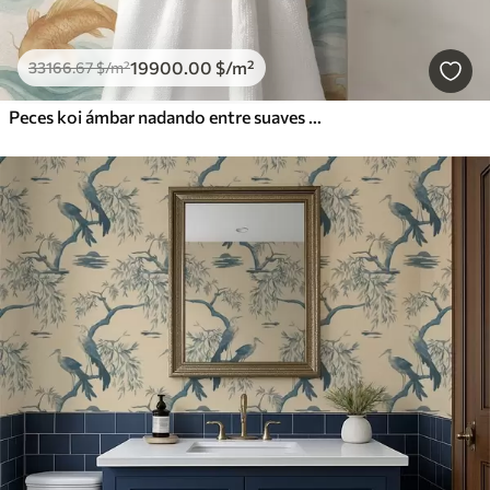
19900
.00
$
/m²
33166
.67
$
/m²
Peces koi ámbar nadando entre suaves olas turquesas