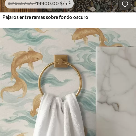
19900
.00
$
/m²
33166
.67
$
/m²
Pájaros entre ramas sobre fondo oscuro