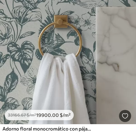
19900
.00
$
/m²
33166
.67
$
/m²
Adorno floral monocromático con pájaros