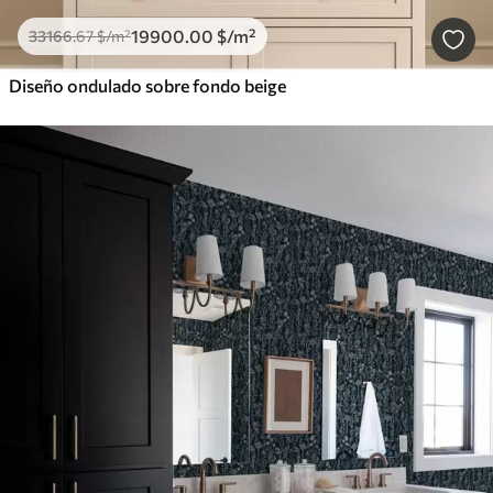
19900
.00
$
/m²
33166
.67
$
/m²
Diseño ondulado sobre fondo beige