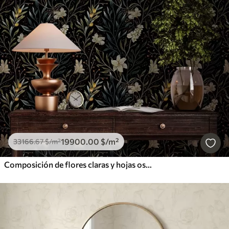
19900
.00
$
/m²
33166
.67
$
/m²
Composición de flores claras y hojas oscuras sobre fondo oscuro