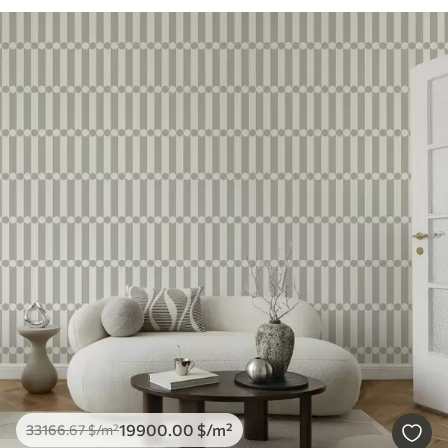
19900
.00
$
/m²
33166
.67
$
/m²