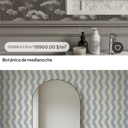
19900
.00
$
/m²
33166
.67
$
/m²
Botánica de medianoche