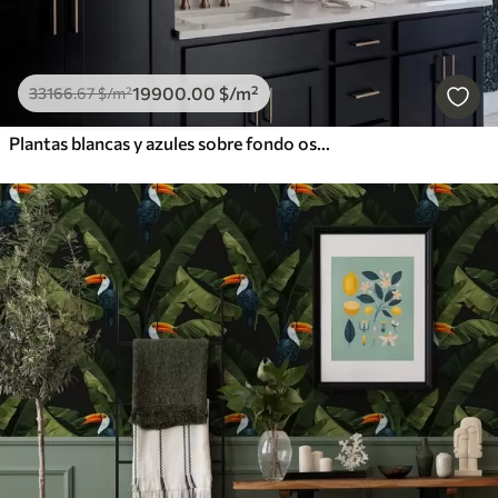
19900
.00
$
/m²
33166
.67
$
/m²
Plantas blancas y azules sobre fondo oscuro