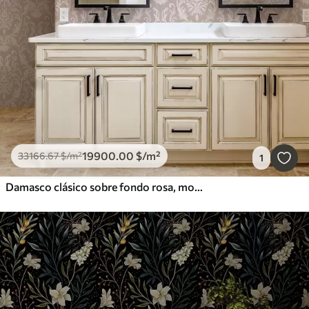
19900
.00
$
/m²
33166
.67
$
/m²
1
Damasco clásico sobre fondo rosa, motivo barroco