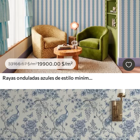
19900
.00
$
/m²
33166
.67
$
/m²
Rayas onduladas azules de estilo minimalista