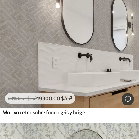
19900
.00
$
/m²
33166
.67
$
/m²
Motivo retro sobre fondo gris y beige