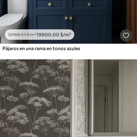
19900
.00
$
/m²
33166
.67
$
/m²
Pájaros en una rama en tonos azules