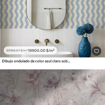
19900
.00
$
/m²
33166
.67
$
/m²
Dibujo ondulado de color azul claro sobre fondo claro