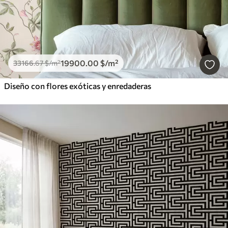
19900
.00
$
/m²
33166
.67
$
/m²
Diseño con flores exóticas y enredaderas