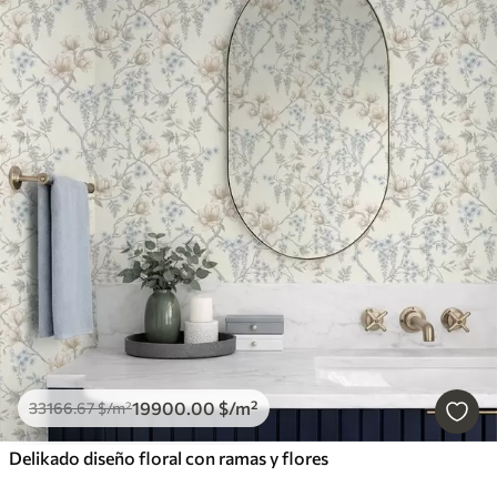
19900
.00
$
/m²
33166
.67
$
/m²
Delikado diseño floral con ramas y flores