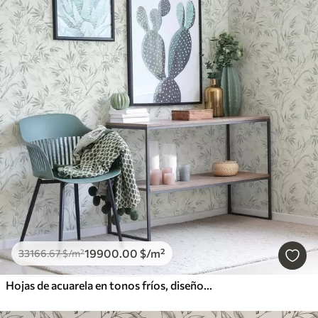
19900
.00
$
/m²
33166
.67
$
/m²
Hojas de acuarela en tonos fríos, diseño minimalista