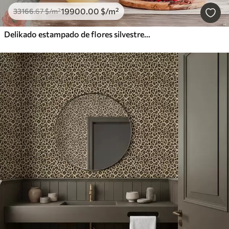
19900
.00
$
/m²
33166
.67
$
/m²
Delikado estampado de flores silvestres sobre fondo claro