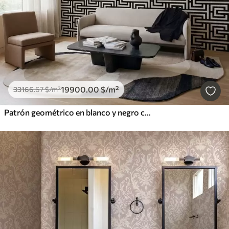
19900
.00
$
/m²
33166
.67
$
/m²
Patrón geométrico en blanco y negro con forma de laberinto