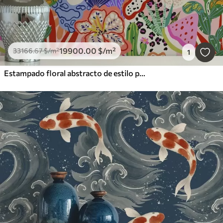
19900
.00
$
/m²
33166
.67
$
/m²
1
Estampado floral abstracto de estilo pop art