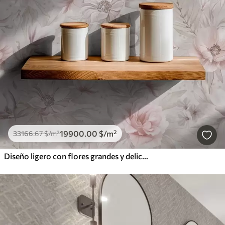
19900
.00
$
/m²
33166
.67
$
/m²
Diseño ligero con flores grandes y delicadas