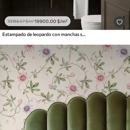
19900
.00
$
/m²
33166
.67
$
/m²
Estampado de leopardo con manchas sobre fondo claro