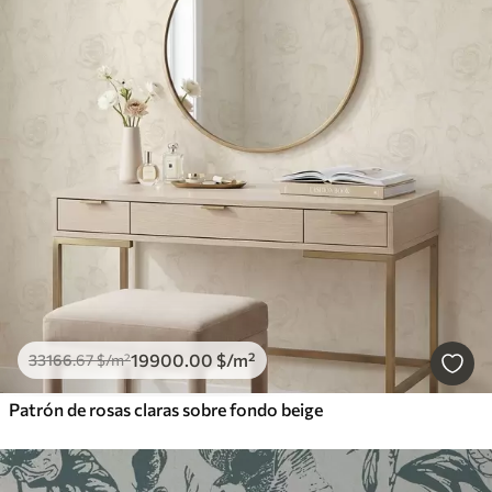
19900
.00
$
/m²
33166
.67
$
/m²
Patrón de rosas claras sobre fondo beige