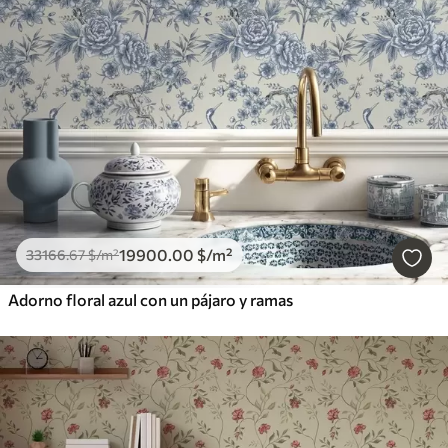
19900
.00
$
/m²
33166
.67
$
/m²
Adorno floral azul con un pájaro y ramas