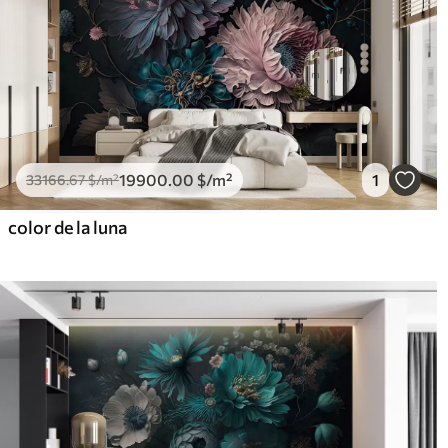
19900
.00
$
/m²
1
33166
.67
$
/m²
color de la luna