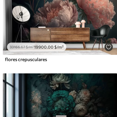
19900
.00
$
/m²
33166
.67
$
/m²
flores crepusculares