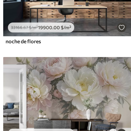
19900
.00
$
/m²
33166
.67
$
/m²
noche de flores