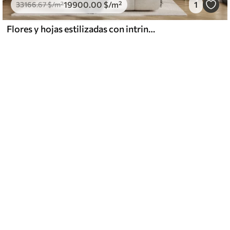
19900
.00
$
/m²
1
33166
.67
$
/m²
Flores y hojas estilizadas con intrincadas líneas en tonos verde azulado y amarillo sobre fondo oscuro