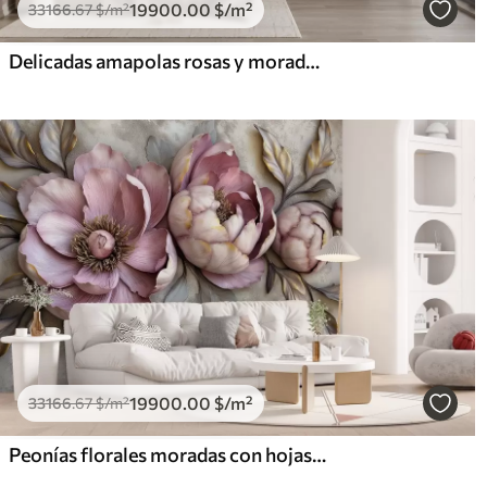
19900
.00
$
/m²
33166
.67
$
/m²
Delicadas amapolas rosas y moradas con tallos y capullos verdes sobre un fondo de textura suave y difuminada
19900
.00
$
/m²
33166
.67
$
/m²
Peonías florales moradas con hojas y pétalos en colores pastel apagados, estilo vintage