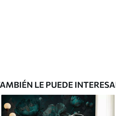
licación con solapamiento.
Vinilo Premium
43816
.67
m²
26290
.00
$
/m²
AMBIÉN LE PUEDE INTERES