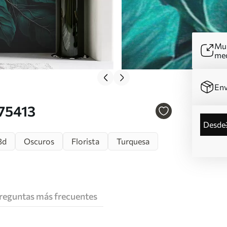
Mur
me
Env
u75413
desde
3d
Oscuros
Florista
Turquesa
reguntas más frecuentes