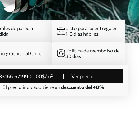
ales de pared a
Listo para su entrega en
dida
1-3 días hábiles.
Política de reembolso de
ío gratuito al Chile
30 días
33166
.67
19900
.00
$
/m²
Ver precio
El precio indicado tiene un
descuento del 40%