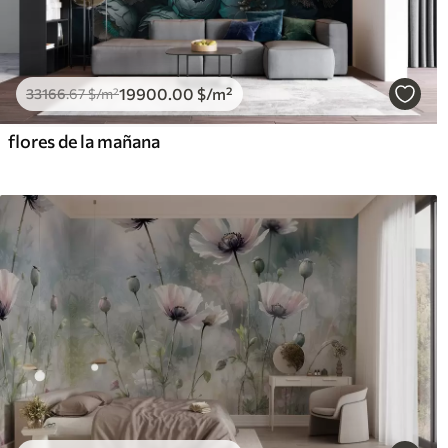
19900
.00
$
/m²
33166
.67
$
/m²
flores de la mañana