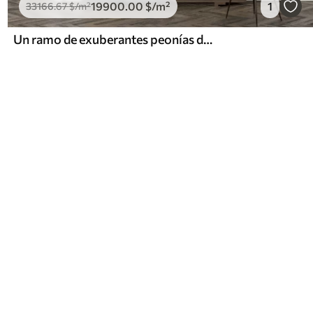
19900
.00
$
/m²
1
33166
.67
$
/m²
Un ramo de exuberantes peonías de colores pastel y otras flores sobre un fondo suave y difuminado