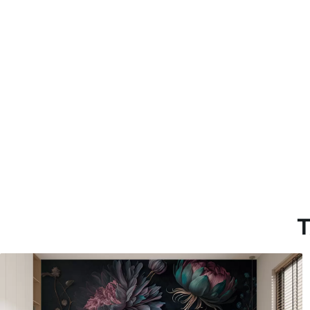
Más de 360 cm de altura: ap
Materiales disponibles
Estándar
Premium
33166
.67
39833
.33
19900
.00
$
/m²
23900
.00
$
/
T