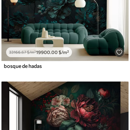
19900
.00
$
/m²
33166
.67
$
/m²
bosque de hadas