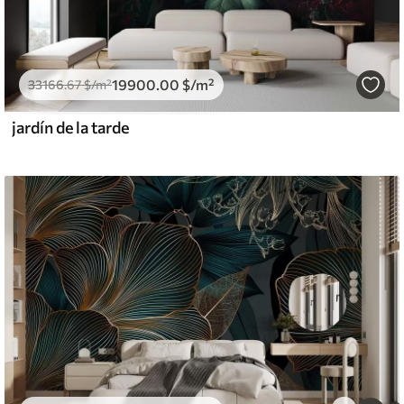
19900
.00
$
/m²
33166
.67
$
/m²
jardín de la tarde