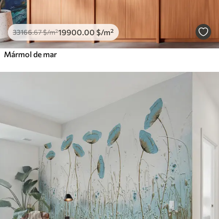
19900
.00
$
/m²
33166
.67
$
/m²
Mármol de mar