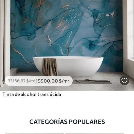
19900
.00
$
/m²
33166
.67
$
/m²
Tinta de alcohol translúcida
CATEGORÍAS POPULARES