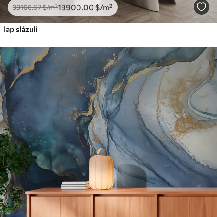
19900
.00
$
/m²
33166
.67
$
/m²
lapislázuli