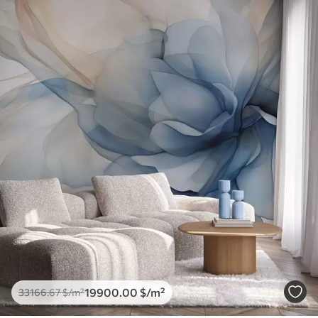
19900
.00
$
/m²
33166
.67
$
/m²