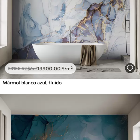
19900
.00
$
/m²
33166
.67
$
/m²
Mármol blanco azul, fluido