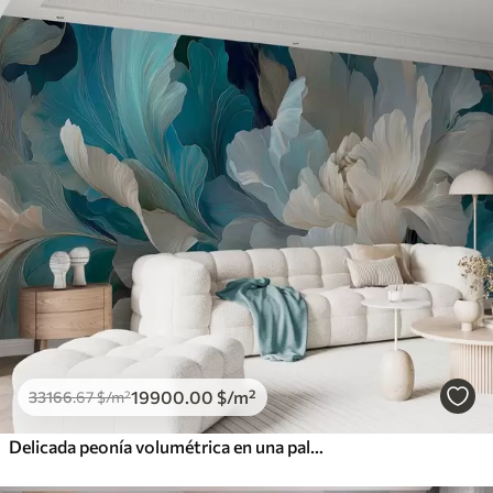
19900
.00
$
/m²
33166
.67
$
/m²
Delicada peonía volumétrica en una paleta de colores fríos