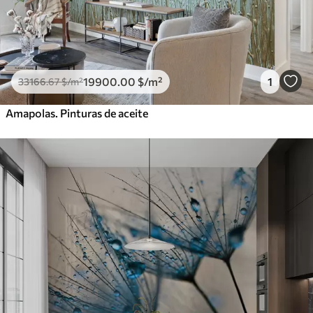
19900
.00
$
/m²
1
33166
.67
$
/m²
Amapolas. Pinturas de aceite