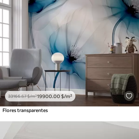
19900
.00
$
/m²
33166
.67
$
/m²
Flores transparentes