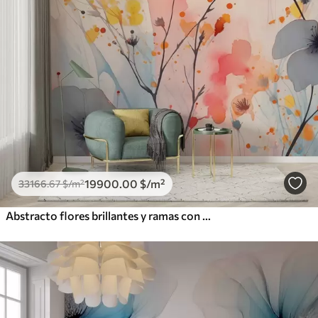
19900
.00
$
/m²
33166
.67
$
/m²
Abstracto flores brillantes y ramas con salpicaduras de pintura acuarela húmeda