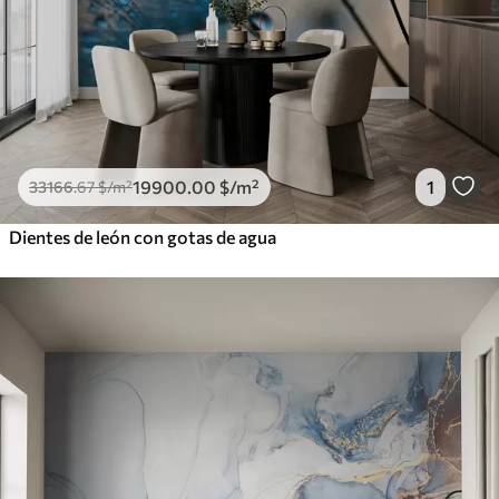
19900
.00
$
/m²
1
33166
.67
$
/m²
Dientes de león con gotas de agua