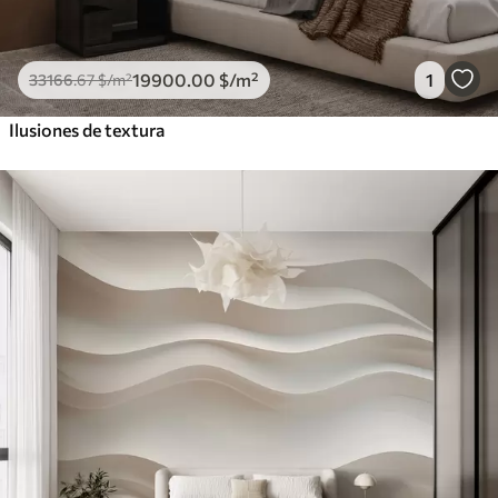
19900
.00
$
/m²
1
33166
.67
$
/m²
Ilusiones de textura