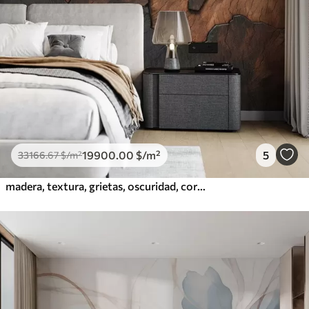
19900
.00
$
/m²
5
33166
.67
$
/m²
madera, textura, grietas, oscuridad, corteza, superficie