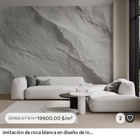
19900
.00
$
/m²
2
33166
.67
$
/m²
imitación de roca blanca en diseño de interiores