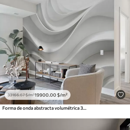
19900
.00
$
/m²
33166
.67
$
/m²
Forma de onda abstracta volumétrica 3D blanca