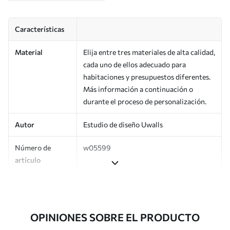
Características
Material
Elija entre tres materiales de alta calidad,
cada uno de ellos adecuado para
habitaciones y presupuestos diferentes.
Más información a continuación o
durante el proceso de personalización.
Autor
Estudio de diseño Uwalls
Número de
w05599
artículo
Producción
Impreso bajo pedido y entregado en
rollos de hasta 50 cm de ancho.
OPINIONES SOBRE EL PRODUCTO
Adicionalmente
Disponible con recubrimiento de barniz