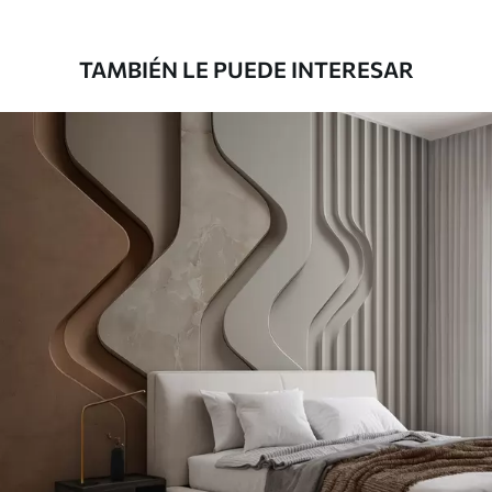
39833
.33
23900
.00
$
/m²
TAMBIÉN LE PUEDE INTERESAR
Vinilo Premium
43816
.67
26290
.00
$
/m²