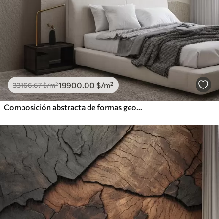
19900
.00
$
/m²
33166
.67
$
/m²
Composición abstracta de formas geométricas de color beige