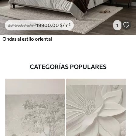
19900
.00
$
/m²
1
33166
.67
$
/m²
Ondas al estilo oriental
CATEGORÍAS POPULARES