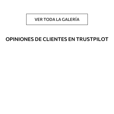
y/o adhesivo para empapelar.
Limpieza
Se puede limpiar suavemente con una
esponja suave. Los murales de pared con
VER TODA LA GALERÍA
recubrimiento de barniz pueden
limpiarse con agua.
OPINIONES DE CLIENTES EN TRUSTPILOT
Método de
Hasta 360 cm de altura: aplicación sin
aplicación
juntas.
Más de 360 cm de altura: aplicación con
solapamiento.
Materiales disponibles
Estándar
33166
.67
19900
.00
$
/m²
Premium