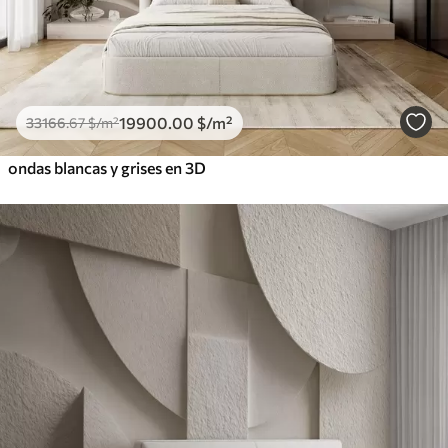
19900
.00
$
/m²
33166
.67
$
/m²
ondas blancas y grises en 3D