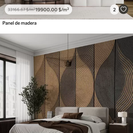
19900
.00
$
/m²
2
33166
.67
$
/m²
Panel de madera