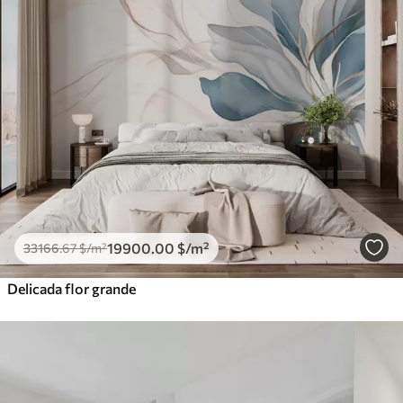
19900
.00
$
/m²
33166
.67
$
/m²
Delicada flor grande