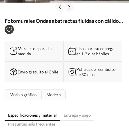
Fotomurales Ondas abstractas fluidas con cálidos
toques de madera, diseño contemporáneo
minimalista Nr. w05599
Murales de pared a
Listo para su entrega
medida
en 1-3 días hábiles.
Política de reembolso
Envío gratuito al Chile
de 30 días
Motivo gráfico
Modern
Especificaciones y material
Entrega y pago
Preguntas más frecuentes