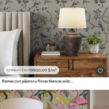
19900
.00
$
/m²
33166
.67
$
/m²
Ramas con pájaros y flores blancas sobre un fondo delicado