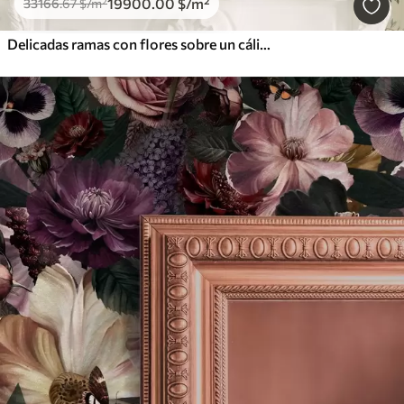
19900
.00
$
/m²
33166
.67
$
/m²
Delicadas ramas con flores sobre un cálido fondo color crema