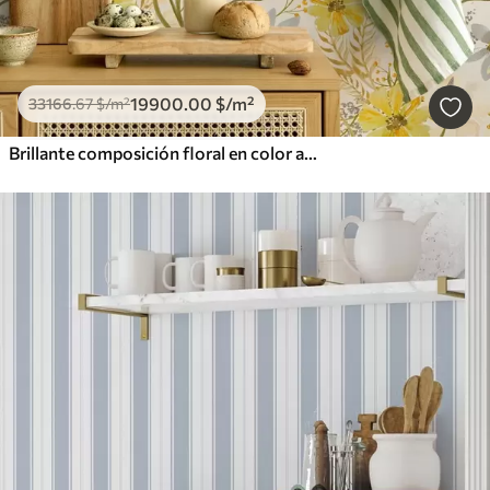
19900
.00
$
/m²
33166
.67
$
/m²
Brillante composición floral en color amarillo