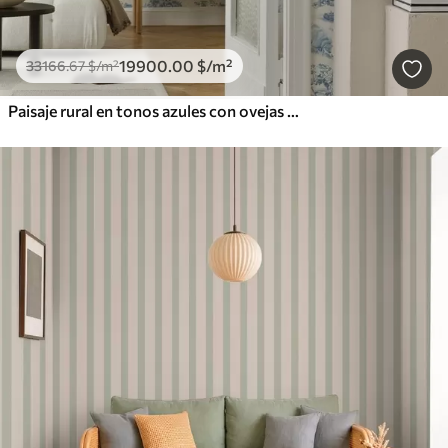
19900
.00
$
/m²
33166
.67
$
/m²
Paisaje rural en tonos azules con ovejas y árboles