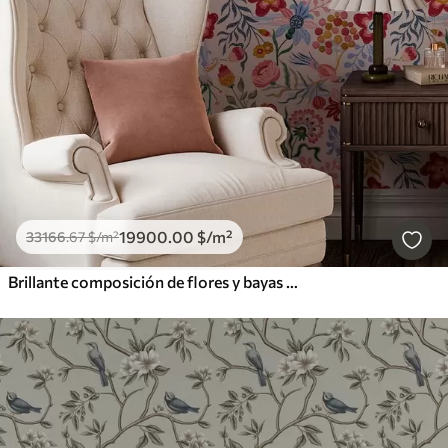
19900
.00
$
/m²
33166
.67
$
/m²
Brillante composición de flores y bayas con loros