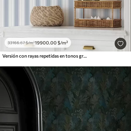
19900
.00
$
/m²
33166
.67
$
/m²
Versión con rayas repetidas en tonos grises y azules