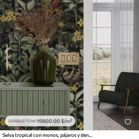
19900
.00
$
/m²
33166
.67
$
/m²
Selva tropical con monos, pájaros y denso follaje