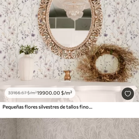
19900
.00
$
/m²
33166
.67
$
/m²
Pequeñas flores silvestres de tallos finos sobre fondo claro