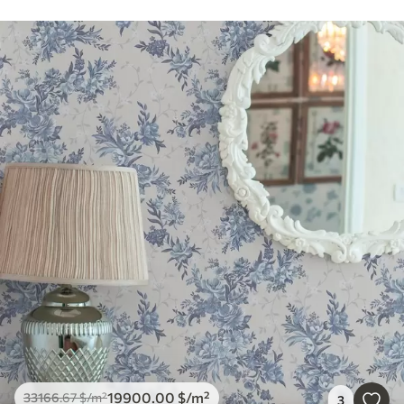
19900
.00
$
/m²
33166
.67
$
/m²
3