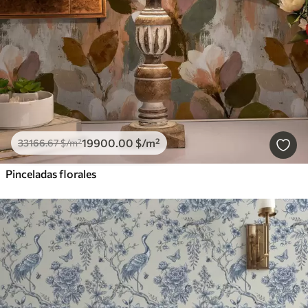
19900
.00
$
/m²
33166
.67
$
/m²
Pinceladas florales