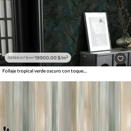
19900
.00
$
/m²
33166
.67
$
/m²
Follaje tropical verde oscuro con toques azules