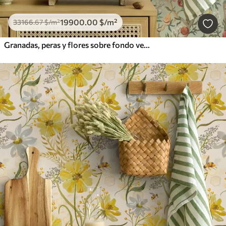
19900
.00
$
/m²
33166
.67
$
/m²
Granadas, peras y flores sobre fondo verde pálido