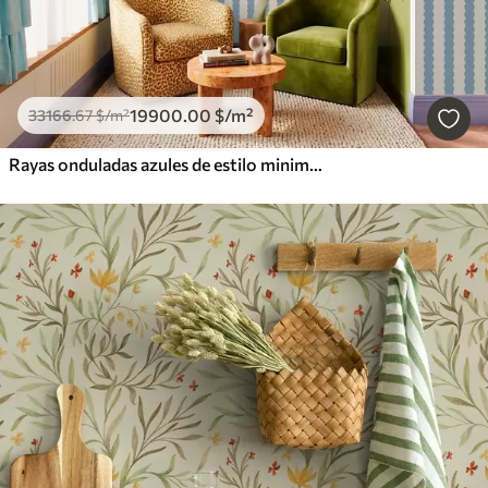
19900
.00
$
/m²
33166
.67
$
/m²
Rayas onduladas azules de estilo minimalista