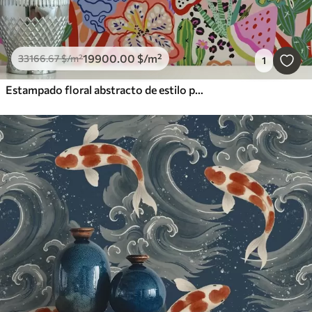
19900
.00
$
/m²
33166
.67
$
/m²
1
Estampado floral abstracto de estilo pop art