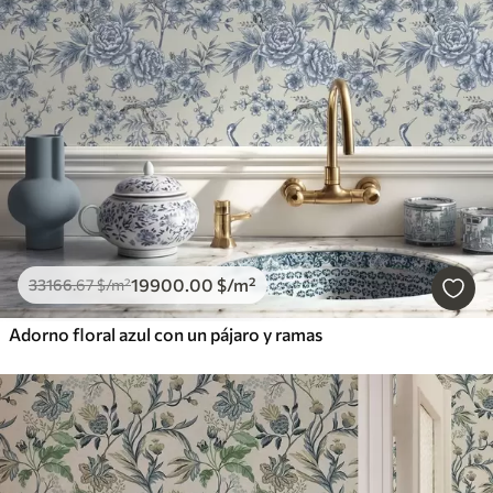
19900
.00
$
/m²
33166
.67
$
/m²
Adorno floral azul con un pájaro y ramas