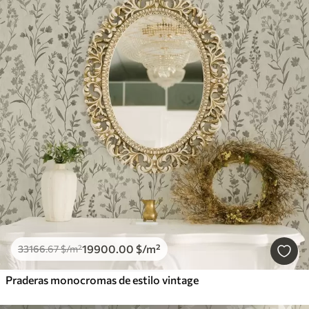
19900
.00
$
/m²
33166
.67
$
/m²
Praderas monocromas de estilo vintage