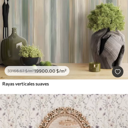
19900
.00
$
/m²
33166
.67
$
/m²
Rayas verticales suaves