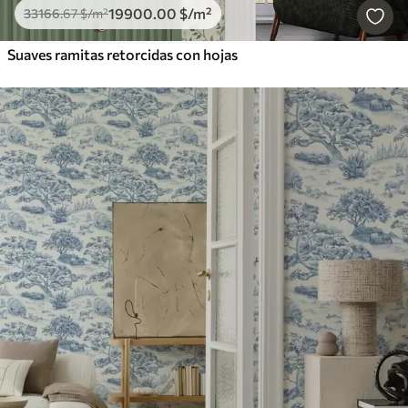
19900
.00
$
/m²
33166
.67
$
/m²
Suaves ramitas retorcidas con hojas