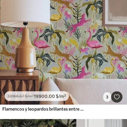
19900
.00
$
/m²
33166
.67
$
/m²
3
Flamencos y leopardos brillantes entre plantas tropicales