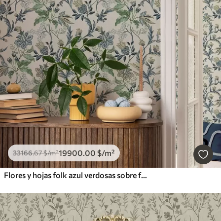
19900
.00
$
/m²
33166
.67
$
/m²
Flores y hojas folk azul verdosas sobre fondo crema