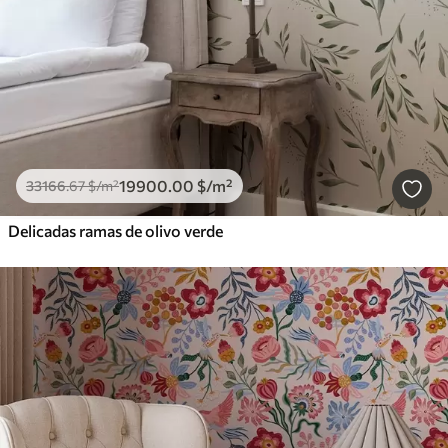
19900
.00
$
/m²
33166
.67
$
/m²
Delicadas ramas de olivo verde