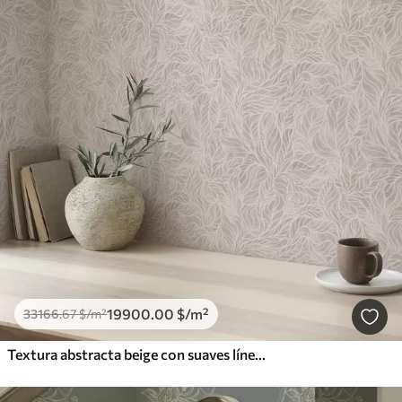
19900
.00
$
/m²
33166
.67
$
/m²
Textura abstracta beige con suaves líneas de hojas