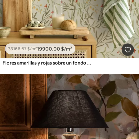
19900
.00
$
/m²
33166
.67
$
/m²
Flores amarillas y rojas sobre un fondo verde claro