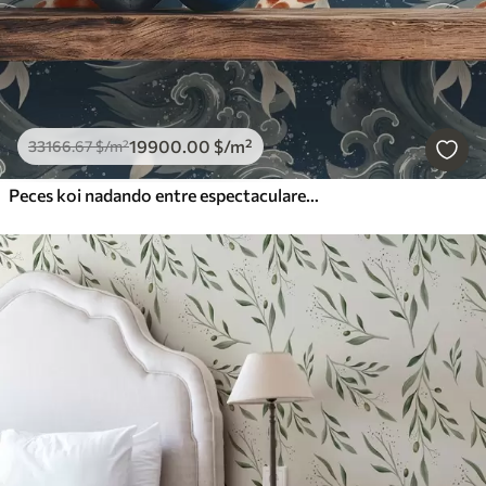
19900
.00
$
/m²
33166
.67
$
/m²
Peces koi nadando entre espectaculares olas oceánicas