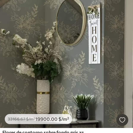
19900
.00
$
/m²
33166
.67
$
/m²
Flores de contorno sobre fondo gris azulado, elegante motivo botánico