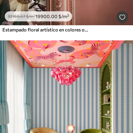
19900
.00
$
/m²
33166
.67
$
/m²
Estampado floral artístico en colores oscuros