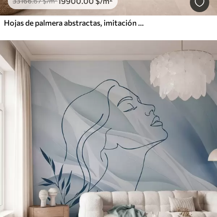
19900
.00
$
/m²
33166
.67
$
/m²
Hojas de palmera abstractas, imitación de pintura