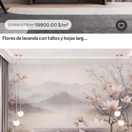
19900
.00
$
/m²
33166
.67
$
/m²
Flores de lavanda con tallos y hojas largos, obra de arte con una textura suave en tonos pastel