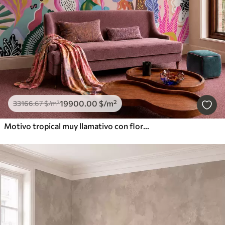
19900
.00
$
/m²
33166
.67
$
/m²
Motivo tropical muy llamativo con flores, hojas y frutas de colores vivos