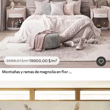
19900
.00
$
/m²
33166
.67
$
/m²
Montañas y ramas de magnolia en flor de color rosa, paisaje con textura