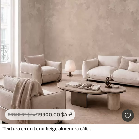
19900
.00
$
/m²
33166
.67
$
/m²
Textura en un tono beige almendra cálido con suaves transiciones tonales naturales