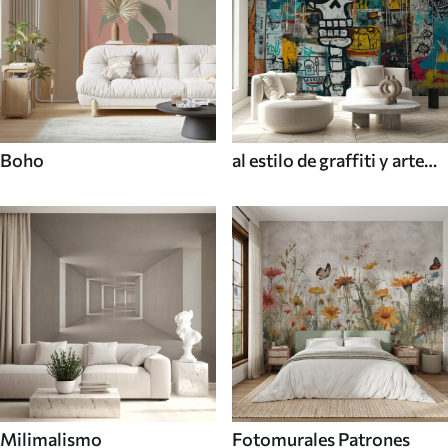
Boho
al estilo de graffiti y arte
callejero
Milimalismo
Fotomurales Patrones