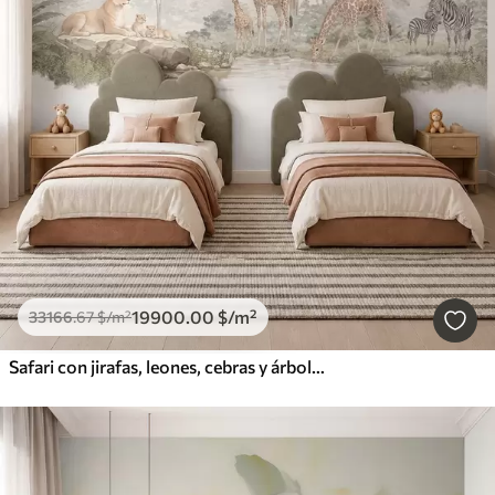
19900
.00
$
/m²
33166
.67
$
/m²
Safari con jirafas, leones, cebras y árboles tropicales