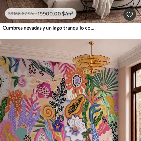
19900
.00
$
/m²
33166
.67
$
/m²
Cumbres nevadas y un lago tranquilo con un reflejo como un espejo