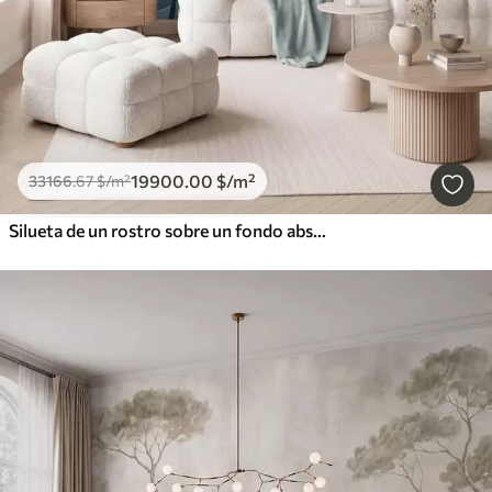
19900
.00
$
/m²
33166
.67
$
/m²
Silueta de un rostro sobre un fondo abstracto