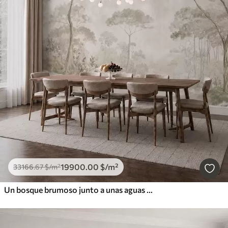
19900
.00
$
/m²
33166
.67
$
/m²
Un bosque brumoso junto a unas aguas tranquilas, en suaves tonos pastel naturales