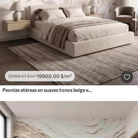
19900
.00
$
/m²
33166
.67
$
/m²
Peonías etéreas en suaves tonos beige empolvado