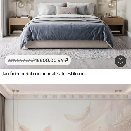
19900
.00
$
/m²
33166
.67
$
/m²
Jardín imperial con animales de estilo oriental: mono, leopardo, tigre, pavo real y garza