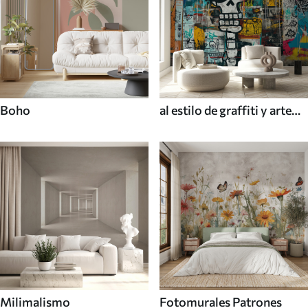
Boho
al estilo de graffiti y arte
callejero
Milimalismo
Fotomurales Patrones