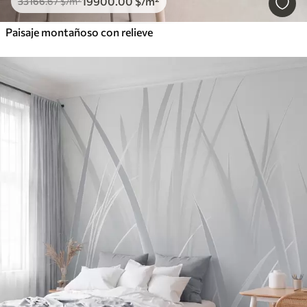
19900
.00
$
/m²
33166
.67
$
/m²
Paisaje montañoso con relieve