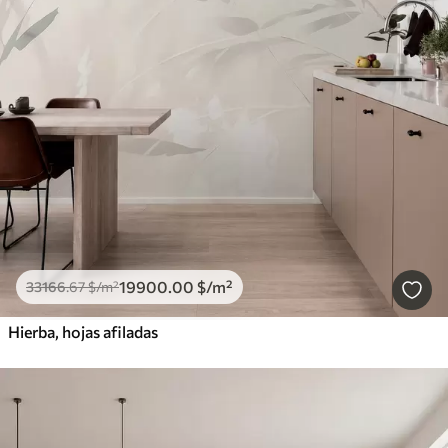
19900
.00
$
/m²
33166
.67
$
/m²
Hierba, hojas afiladas