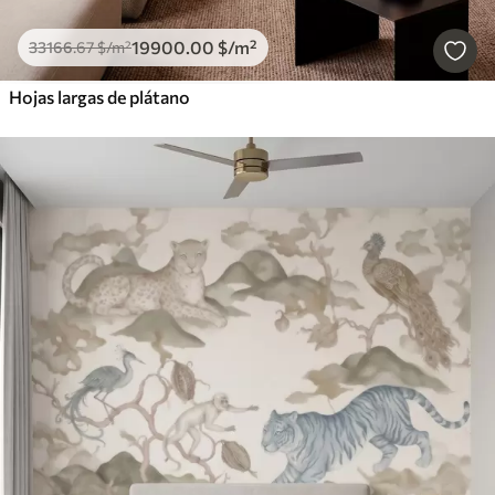
19900
.00
$
/m²
33166
.67
$
/m²
Hojas largas de plátano