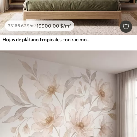
19900
.00
$
/m²
33166
.67
$
/m²
Hojas de plátano tropicales con racimos de bayas de café rojas, estilo acuarela