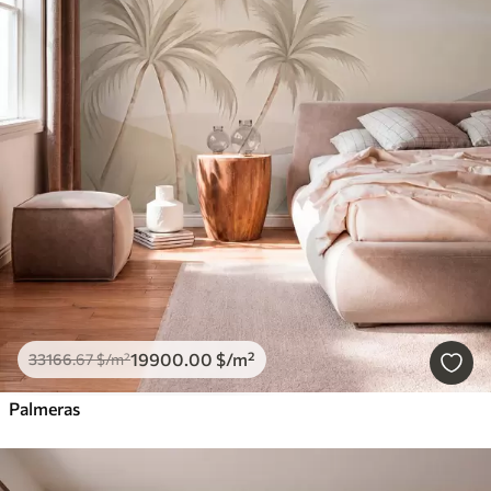
19900
.00
$
/m²
33166
.67
$
/m²
Palmeras