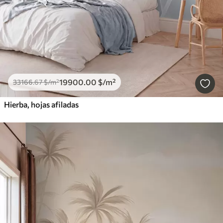
19900
.00
$
/m²
33166
.67
$
/m²
Hierba, hojas afiladas