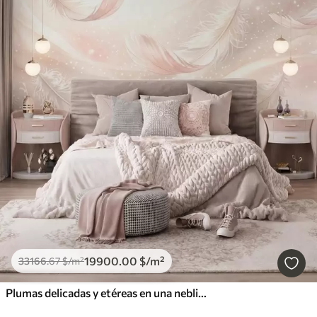
19900
.00
$
/m²
33166
.67
$
/m²
Plumas delicadas y etéreas en una neblina de color rosa melocotón con destellos