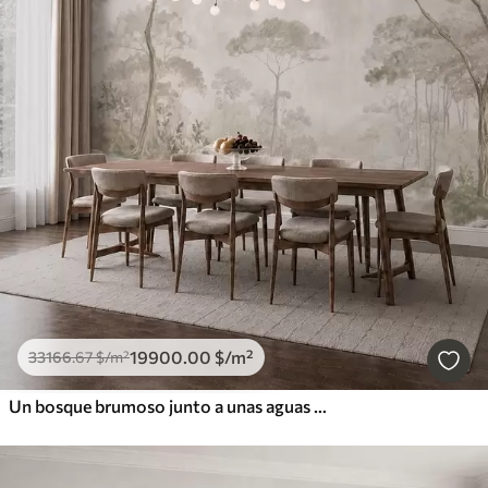
19900
.00
$
/m²
33166
.67
$
/m²
Un bosque brumoso junto a unas aguas tranquilas, en suaves tonos pastel naturales