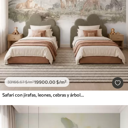
19900
.00
$
/m²
33166
.67
$
/m²
Safari con jirafas, leones, cebras y árboles tropicales