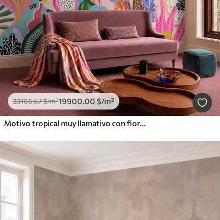
19900
.00
$
/m²
33166
.67
$
/m²
Motivo tropical muy llamativo con flores, hojas y frutas de colores vivos