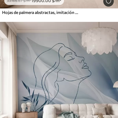
19900
.00
$
/m²
33166
.67
$
/m²
Hojas de palmera abstractas, imitación de pintura