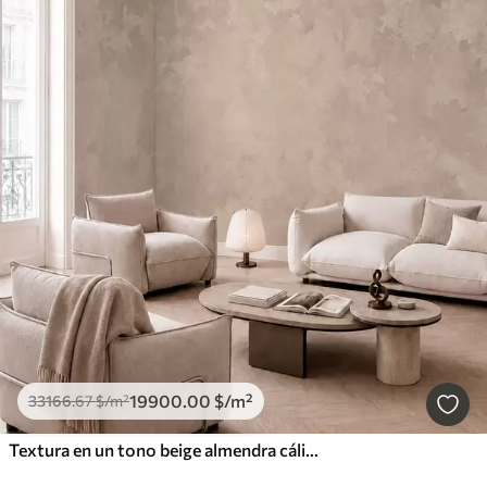
19900
.00
$
/m²
33166
.67
$
/m²
Textura en un tono beige almendra cálido con suaves transiciones tonales naturales