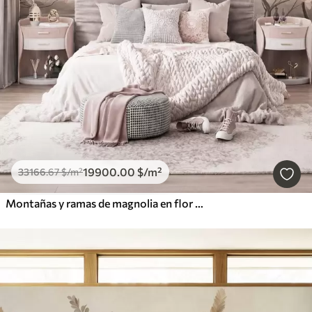
19900
.00
$
/m²
33166
.67
$
/m²
Montañas y ramas de magnolia en flor de color rosa, paisaje con textura