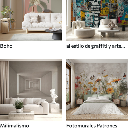
Boho
al estilo de graffiti y arte
callejero
Milimalismo
Fotomurales Patrones