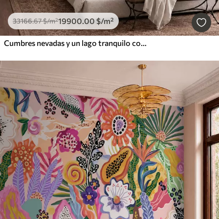
19900
.00
$
/m²
33166
.67
$
/m²
Cumbres nevadas y un lago tranquilo con un reflejo como un espejo