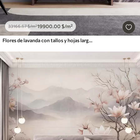
19900
.00
$
/m²
33166
.67
$
/m²
Flores de lavanda con tallos y hojas largos, obra de arte con una textura suave en tonos pastel