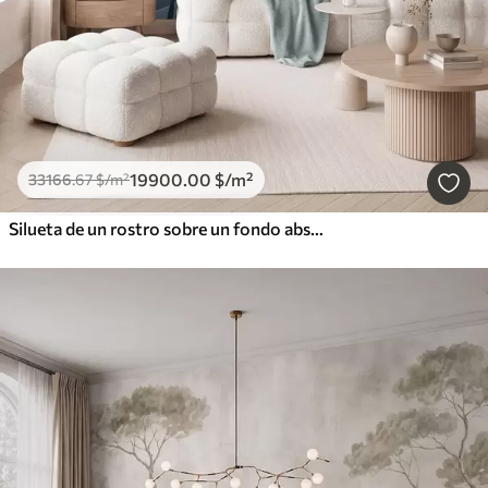
19900
.00
$
/m²
33166
.67
$
/m²
Silueta de un rostro sobre un fondo abstracto